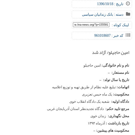
تاریخ : 1396/10/18
دسته :
بانک زندانیان سیاسی
لینک کوتاه :
کد خبر : 961018607
امین حاجیلو/ آزاد شد
نام و نام خانوادگی
:
امین حاجیلو
نام مستعار
:
–
تاریخ یا سال تولد
:
–
اتهامات:
تبلیغ علیه نظام از طریق تهیه و توزیع اعلامیه
محکومیت
:
یک ماه حبس تعزیری
دادگاه اولیه
:
شعبه یک دادگاه انقلاب خوی
مرجع تایید حکم
:
دادگاه تجدیدنظر استان آذربایجان غربی
محل نگهداری
:
زندان خوی
تاریخ بازداشت
:
آذرماه ۱۳۹۴
محکومیت های پیشین
:
–