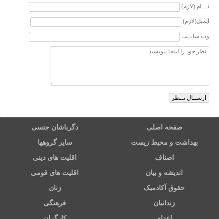
نـــام (لازم)
ایمیل(لازم)
وب سایــت
صفحه اصلی
دگرباشان جنسی
بهداشت و محیط زیست
سایر گروهها
اصناف
اقلیت های دینی
اندیشه و بیان
اقلیت های قومی
حقوق آکادمیک
زنان
زندانیان
فرهنگی
اعدام
کارگران