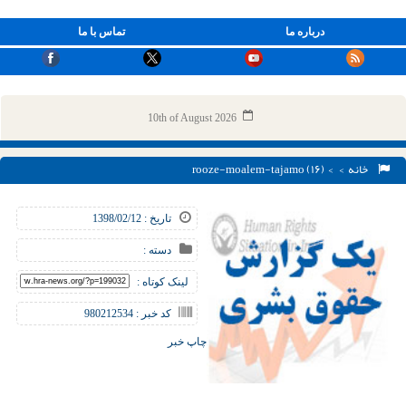
درباره ما
تماس با ما
10th of August 2026
خانه
> > rooze-moalem-tajamo (۱۶)
تاریخ : 1398/02/12
دسته :
لینک کوتاه :
کد خبر : 980212534
چاپ خبر