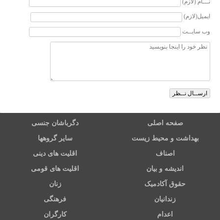
نـــام (لازم)
ایمیل(لازم)
وب سایــت
صفحه اصلی
دگرباشان جنسی
بهداشت و محیط زیست
سایر گروهها
اصناف
اقلیت های دینی
اندیشه و بیان
اقلیت های قومی
حقوق آکادمیک
زنان
زندانیان
فرهنگی
اعدام
کارگران