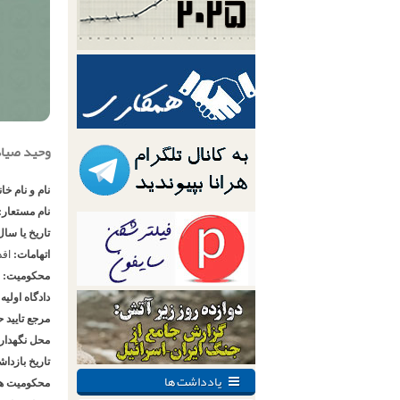
وحید صیاد
نام و نام خا
نام مستعار:
تاریخ یا سال
اتهامات:
اقد
محکومیت:
چ
دادگاه اولیه
مرجع تایید 
محل نگهدار
تاریخ بازدا
یادداشت ها
محکومیت ه