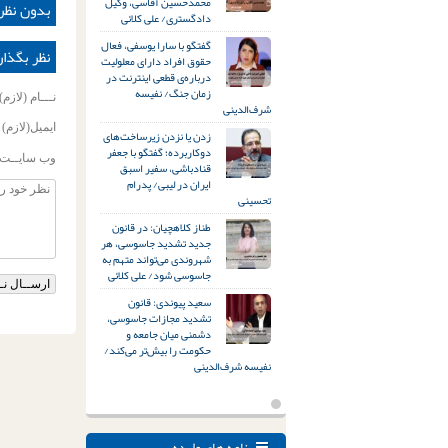
محمدحسین آقاسی، وکیل
بدون نظر
دادگستری/ علی کلائی
گفتگو با سارا یوسفی، فعال
نظر بگذار
حقوق افراد دارای معلولیت
درباره‌ی قطعی اینترنت در
زمان جنگ/ نفیسه
نـــام (لازم)
شرف‌الدینی
ایمیل(لازم)
زدن یا نزدن زیرساخت‌های
دوکاربرده؛ گفتگو با جعفر
وب سایــت
قنادباشی، سفیر اسبق
ایران در لیبی/ پدرام
تحسینی
طناز کلاهچیان: در قانون
جدید تشدید جاسوسی، هر
شهروندی می‌تواند متهم به
جاسوسی شود/ علی کلائی
سعید پیوندی: قانون
تشدید مجازات جاسوسی،
دشمنی میان جامعه و
حکومت را بیش‌تر می‌کند/
نفیسه شرف‌الدینی
نامه های وارده