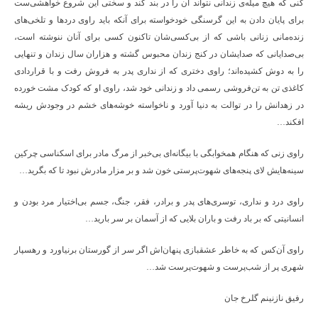
کنی که هیچ میله‌ی زندانی نتواند آن را در بند کند و سختی این شروع خواهشی‌ست
برای پایان دادن به این گرسنگی خودخواسته برای آنکه باید راوی دردها و تلخی‌های
زنده‌مانی زنانی باشی که از بی‌کسی‌شان تاکنون کسی برای آنان ننوشته است،
بی‌صدایانی که صدایشان در کنج زندان محبوس گشته و هزاران سال زندان و تنهایی
را به دوش کشیده‌اند؛ راوی دختری که از نداری پدر به فروش رفت و با قراردادی
کاغذی تن به تن‌فروشی رسمی داد و زندانی خود شد، راوی او که کودک مشت خورده
در زهدانش را در توالت به دنیا آورد و ناخواسته خوشه‌های خشم در وجودش ریشه
افکند…
راوی زنی که هنگام همخوابگی با بیگانه‌ای بی‌خبر از مرگ مادر برای اسکناسی چرکین
سینه‌هایش لای پنجه‌های شهوت‌پرستی خون شد و بر مزار مادرش نبود تا که بگرید…
راوی درد و نداری، توسری‌های پدر و برادر، فقر، جنگ، جسم بی‌اختیار مرد بودن و
انسانیتی که بر باد رفت و باران بلایی که از آسمان بر سر بارید…
راوی آن‌کس که به خاطر عشقبازی پنهان‌اش اگر سر از گورستان برنیاورد و رهسپار
شهری پر از شب‌پرست و شهوت‌پرست شد…
رفیق نازنینم گلرخ جان