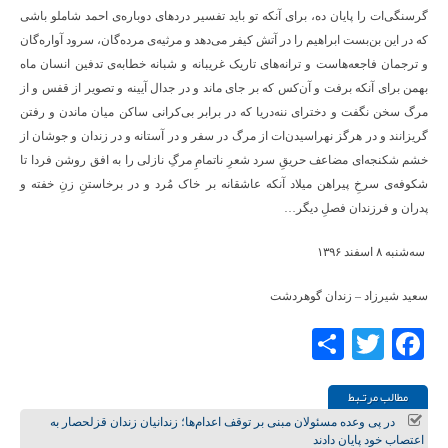
گرسنگی‌ات را پایان ده، برای آنکه تو باید تفسیر دردهای دوباره‌‌ی احمد شاملو باشی
که در این بن‌بست ابراهیم را در آتش کیفر می‌دهد و مرثیه‌ی مرده‌گان، سرود آواره‌گان
و ترجمان فاجعه‌هاست و ترانه‌های تاریک غریبانه و شبانه خطابه‌ی تدفین انسان ماه
بهمن برای آنکه برفت و آن‌کس که بر جای ماند و در جدال آیینه و تصویر از قفس و از
مرگ سخن نگفت و دخترای ننه‌دریا که در برابر بی‌کرانی ساکن میان ماندن و رفتن
گریزانند و در هرگز نهراسیدن‌‌ات از مرگ در سفر و در آستانه و در زندان و جوشان از
خشم شکنجه‌ای مضاعف حریقِ سرد شعرِ ناتمامِ مرگِ نازلی را به افق روشن فردا تا
شکوفه‌ی سرخِ پیراهن میلاد آنکه عاشقانه بر خاک مُرد و در برخاستنِ زنِ خفته و
پدران و فرزندان فصلِ دیگر…
سه‌شنبه ۸ اسفند ۱۳۹۶
سعید شیرزاد – زندان گوهردشت
Share
Twitter
Facebook
مطالب مرتـبط
در پی وعده مسئولان مبنی بر توقف اعدام‌ها؛ زندانیان زندان قزلحصار به
اعتصاب خود پایان دادند