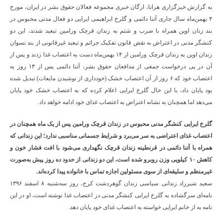
به گزارش خبرگزاری هرانا، ارگان خبری مجموعه فعالان حقوق بشر در ایران، مورخ
۴ بهمن‌ماه سال جاری آتنا دائمی و گلرخ ابراهیمی ایرایی دو فعال مدنی محبوس در
بند زنان اوین همراه با ضرب و شتم به زندان قرچک ورامین تبعید شدند، این دو
کنشگر مدنی در اعتراض به نقض قانون تفکیک جرائم و تبعید غیرقانونی از بند نسوان
زندان اوین به زندان قرچک ورامین از ۱۴ بهمن‌ماه دست به اعتصاب غذا زدند و پس از
آن در پی درخواست جمعی از مدافعان حقوق بشر، آتنا دائمی پس از ۱۳ روز به
اعتصاب خود که ۶ روز از آن اعتصاب خشک (خودداری از نوشیدن مایعات) تبدیل شده
بود پایان داد، با این حال گلرخ ایرایی اعلام کرده که به اعتصاب خشک خود پایان
می‌دهد اما همچنان به نشانه اعتراض به اعتصاب غذای خود ادامه خواهد داد.
گلرخ ایرایی کنشگر مدنی محبوس در زندان قرچک ورامین پس از یک ماه همچنان در
اعتصاب غذای اعتراضی به سر می‌برد و شرایط جسمانی مناسبی ندارد؛ این زندانی که
همراه با آتنا دائمی در قرنطینه زندان قرچک نگهداری می‌شود با افت فشار خون و
کاهش ۱۰ کیلویی وزن روبرو شده است، این دو زندانی از حدود ده روز پیش به‌صورت
غیرمنظم و سلیقه‌ای از سوی مسئولین اجازه تماس با خانواده پیدا کرده‌اند.
سعید شیرزاد زندانی سیاسی زندان گوهردشت کرج، روز سه‌شنبه ۸ اسفند ۱۳۹۶
نامه‌ای سرگشاده به گلرخ ایرایی کنشگر مدنی در اعتصاب غذا نوشته است، او در این
نامه به از خانم ایرایی خواسته به اعتصاب غذای خود پایان دهد.