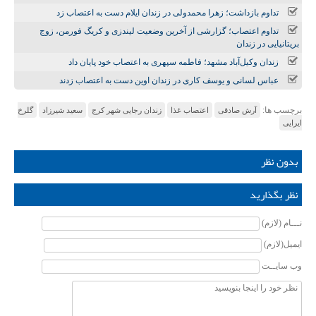
تداوم بازداشت؛ زهرا محمدولی در زندان ایلام دست به اعتصاب زد
تداوم اعتصاب؛ گزارشی از آخرین وضعیت لیندزی و کریگ فورمن، زوج
بریتانیایی در زندان
زندان وکیل‌آباد مشهد؛ فاطمه سپهری به اعتصاب خود پایان داد
عباس لسانی و یوسف کاری در زندان اوین دست به اعتصاب زدند
برچسب ها:
آرش صادقی
اعتصاب غذا
زندان رجایی شهر کرج
سعید شیرزاد
گلرخ
ایرایی
بدون نظر
نظر بگذارید
نـــام (لازم)
ایمیل(لازم)
وب سایــت