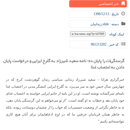
خبر اختصاصی
تاریخ : 1396/12/13
دسته :
slide
,
زندانیان
لینک کوتاه :
کد خبر : 961213202
گرسنگی‌ات را پایان ده؛ نامه سعید شیرزاد به گلرخ ایرایی و درخواست پایان
دادن به اعتصاب غذا
خبرگزاری هرانا – سعید شیرزاد زندانی سیاسی زندان گوهردشت کرج که در
چهارمین سال حبس خود به سر می‌برد، به گلرخ ایرایی کنشگر مدنی در اعتصاب غذا
نامه‌ای سرگشاده نوشته است، او در این نامه از خانم ایرایی خواسته به اعتصاب غذای
خود پایان دهد و خطاب به او گفته است، “از تو می‌خواهم به این گرسنگی پایان دهی،
نه به خاطر نگرانی از وضعیت جسمی‌ات که خواب را از چشمان دوستانت ربوده، بلکه
به خاطر همان قربانیانِ خرفتیِ ما که در اوج ادعاهایمان برای آنان هیچ کاری
نتوانسته‌ایم بکنیم.”