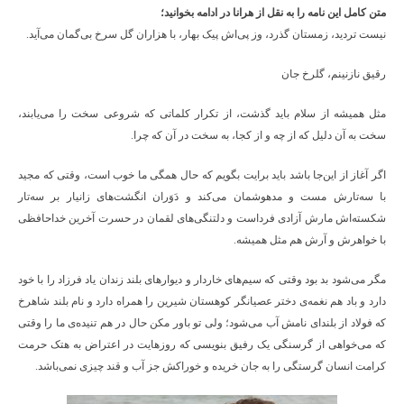
متن کامل این نامه را به نقل از هرانا در ادامه بخوانید؛
نیست تردید، زمستان گذرد، وز پی‌اش پیک بهار، با هزاران گل سرخ بی‌گمان می‌آید.
رقیق نازنینم، گلرخ جان
مثل همیشه از سلام باید گذشت، از تکرار کلماتی که شروعی سخت را می‌یابند،
سخت به آن دلیل که از چه و از کجا، به سخت در آن که چرا.
اگر آغاز از این‌جا باشد باید برایت بگویم که حال همگی ما خوب است، وقتی که مجید
با سه‌تارش مست و مدهوشمان می‌کند و دَوَران انگشت‌های زانیار بر سه‌تار
شکسته‌اش مارش آزادی فرداست و دلتنگی‌های لقمان در حسرت آخرین خداحافظی
با خواهرش و آرش هم مثل همیشه.
مگر می‌شود بد بود وقتی که سیم‌های خاردار و دیوارهای بلند زندان یاد فرزاد را با خود
دارد و باد هم نغمه‌ی دختر عصیانگر کوهستان شیرین را همراه دارد و نام بلند شاهرخ
که فولاد از بلندای نامش آب می‌شود؛ ولی تو باور مکن حال در هم تنیده‌ی ما را وقتی
که می‌خواهی از گرسنگی یک رفیق بنویسی که روزهایت در اعتراض به هتک حرمت
کرامت انسان گرستگی را به جان خریده و خوراکش جز آب و قند چیزی نمی‌باشد.