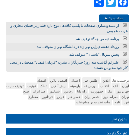
Share
Twitter
Facebook
مطالب مرتـبط
از مسدودسازی صفحات تا پلمب کافه‌ها؛ موج تازه فشار بر فضای مجازی و
عرصه عمومی
برنامه «به من چه؟» توقیف شد
رویداد «هفته دیزاین تهران» در دانشگاه تهران متوقف شد
پخش سریال “تاسیان” متوقف شد
علیرغم گذشت سه روز؛ خبرنگاران نشریه “فردای اقتصاد” همچنان در محل
کار خود محبوس هستند
برچسب ها:
آنلاین
اطلس خبر
اعتدال
اقتصاد آنلاین
اقتصاد
ایران
الف
انتخاب
بورس 24
پارسینه
پایش آنلاین
تابناک
توقیف
توقیف سایت
جهان نیوز
تیک
جمهوریت
راه دانا
رجانیوز
شمانیوز
صبا ایران
صبح
تهران
صراط نیوز
عصر ایران
عصر خبر
فرارو
فردانیوز
معماری
نیوز
نامه
هیأت نظارت بر مطبوعات
بدون نظر
نظر بگذارید