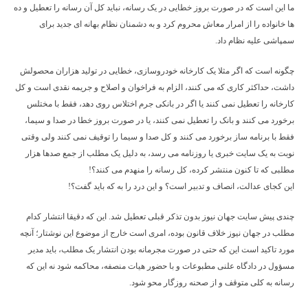
ما این است که در صورت بروز خطایی در یک رسانه، نباید کل آن رسانه را تعطیل و ده
ها خانواده را از امرار معاش محروم کرد و به دشمنان نظام بهانه ای جدید برای
سمپاشی علیه نظام داد.
چگونه است که اگر مثلا یک کارخانه خودروسازی، خطایی در تولید هزاران محصولش
داشت، حداکثر کاری که می کنند، الزام به فراخوان و اصلاح و جریمه نقدی است و کل
کارخانه را تعطیل نمی کنند یا اگر در بانکی جرم اختلاس روی دهد، فقط با مختلس
برخورد می کنند و بانک را تعطیل نمی کنند، یا در صورت بروز خطا در صدا و سیما،
فقط با برنامه ساز برخورد می کنند و کل صدا و سیما را توقیف نمی کنند ولی وقتی
نوبت به یک سایت خبری یا روزنامه می رسد، به دلیل یک مطلب از جمع صدها هزار
مطلبی که تا کنون منتشر کرده، کل رسانه را منهدم می کنند؟!
این کجای عدالت، انصاف و تدبیر است؟ و این درد را به که باید گفت؟!
چندی پیش سایت جهان نیوز بدون تذکر قبلی تعطیل شد. این که دقیقا انتشار کدام
مطلب در جهان نیوز خلاف قانون بوده، امری است خارج از موضوع این نوشتار؛ آنچه
مورد تاکید است این که حتی در صورت مجرمانه بودن انتشار یک مطلب، باید مدیر
مسؤول در دادگاه علنی مطبوعات و با حضور هیات منصفه، محاکمه شود نه این که
رسانه به کلی متوقف و از صحنه روزگار محو شود.