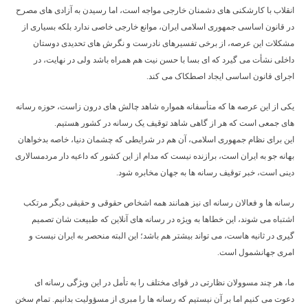
انقلاب با کارشکنی های دشمنان خارجی مواجه است، اما رسیدن به آزادی های مصرح
در قانون اساسی جمهوری اسلامی ایران، موانع خارجی خاصی ندارد بلکه بسیاری از
مشکلات این عرصه، از برخی تفسیرهای نادرست و نگرش های تحدیدی دوستان
داخلی نشأت می گیرد که ای بسا با حسن نیت هم همراه باشد ولی در نهایت، در
اجرای قانون اساسی ایجاد اصطکاک می کند.
یکی از این عرصه ها که متأسفانه همواره شاهد چالش های درون زاست، حوزه رسانه
های جمعی است که هر از گاهی شاهد توقیف یک رسانه در کشور هستیم.
این برای نظام جمهوری اسلامی، آن هم در شرایطی که چشمان دنیا، خاصه بدخواهان
بهانه جو به ایران است، برازنده نیست که مدام از این کشور که داعیه دار مردمسالاری
دینی است، خبر توقیف رسانه ها به جهان مخابره شود.
رسانه ها و فعالان رسانه ای نیز همانند همه اشخاص حقوقی و حقیقی دیگر مرتکب
اشتباه می شوند، این خطاها به ویژه در رسانه های آنلاین که طبیعت شان تصمیم
گیری در ثانیه هاست، می تواند بیشتر هم باشد؛ این البته منحصر به ایران نیست و
امری جهانشمول است.
ما، هر چند مسوولان نظارتی در قوای مختلف را به تأمل در این ویژگی رسانه ای
دعوت می کنیم اما بر آن نیستیم که رسانه ها را مبری از مسؤولیت بدانیم. تمام سخن