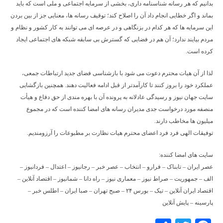
بدانیم که هر رسانه شناسنامه داری، بخشی از سرمایه اجتماعی و ملی است که باید
بماند و اگر خطایی انجام داد آن را اصلاح کند؛ توقیف رسانه ها، معنایی جز از بین بردن
این سرمایه ها که هر کدام در بزنگاهی و در عرصه ای می توانند به کار کشور و نظام و
مردم بیایند ندارد؛ آن هم در فضایی که گسترش بی سابقه شبکه های اجتماعی ایجاد
کرده است.
لذا از آن هیات محترم دعوت می شود با بازشناسی فضای جدید ارتباطات جمعی،
عملکرد خود را بروز کنند تا کارآمدتر از قبل ادامه فعالیت دهند. همچنین بازگشایی
سایت جهان نیوز و رسیدگی عادلانه به پرونده آن با بهره مندی از حق دفاع و هیأت
منصفه مورد درخواست جدی مدیران رسانه های امضا کننده است که در مجموع
میلیون ها مخاطب دارند.
توفیقات الهی فرد فرد اعضای محترم هیات نظارت بر مطبوعات را آرزومندیم.
سایت های امضا کننده:
عصر ایران – تابناک – فرارو – انتخاب – عصر خبر – رجانیوز – اعتدال – فردانیوز –
الف – جمهوریت – صراط نیوز – معماری نیوز – راه دانا – شمانیوز – اقتصاد آنلاین –
اقتصاد ایران آنلاین – تیک – بورس ۲۴ – صبح تهران – صبا ایران – اطلس خبر –
پارسینه – پایش آنلاین