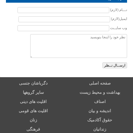
نـــام (لازم)
ایمیل(لازم)
وب سایــت
صفحه اصلی
دگرباشان جنسی
بهداشت و محیط زیست
سایر گروهها
اصناف
اقلیت های دینی
اندیشه و بیان
اقلیت های قومی
حقوق آکادمیک
زنان
زندانیان
فرهنگی