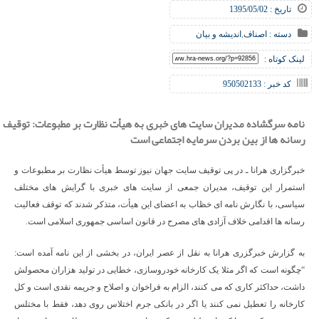
تاریخ : 1395/05/02
دسته :
اصناف
,
اندیشه و بیان
لینک کوتاه :
کد خبر : 950502133
نامه سرگشاده مدیران سایت های خبری به هیأت نظارت بر مطبوعات: توقیف
رسانه ها از بین بردن سرمایه اجتماعی است
خبرگزاری هرانا ـ در پی توقیف سایت جهان نیوز توسط هیأت نظارت بر مطبوعات و
استمرار این توقیف، مدیران جمعی از سایت های خبری با گرایش های مختلف
سیاسی، با نگارش نامه ای خظاب به اعضای این هیأت، متذکر شدند که توقف فعالیت
رسانه ها اقدامی خلاف آزادی های مصرح در قانون اساسی جمهوری اسلامی است.
به گزارش خبرگزری هرانا به نقل از عصر ایران، در بخشی از این نامه آمده است:
“چگونه است که اگر مثلا یک کارخانه خودروسازی، خطایی در تولید هزاران محصولش
داشت، حداکثر کاری که می کنند، الزام به فراخوان و اصلاح و جریمه نقدی است و کل
کارخانه را تعطیل نمی کنند یا اگر در بانکی جرم اختلاس روی دهد، فقط با مختلس