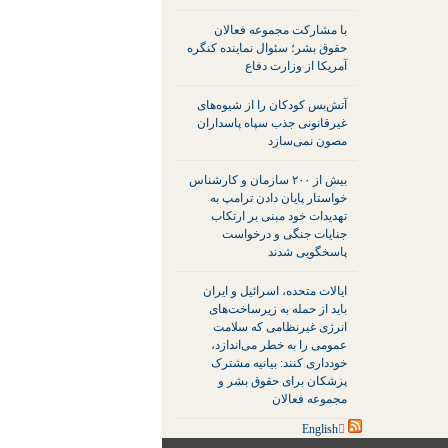
با مشارکت مجموعه فعالان
حقوق بشر؛ سئوال نماینده کنگره
آمریکا از وزارت دفاع
آتش‌بس کودکان را از شیوه‌های
غیرقانونی جذب سپاه پاسداران
مصون نمی‌سازد
بیش از ۲۰۰ سازمان و کارشناس
خواستار پایان دادن ترامپ به
تهدیدات خود مبنی بر ارتکاب
جنایات جنگی و درخواست
پاسخگویی شدند
ایالات متحده، اسرائیل و ایران
باید از حمله به زیرساخت‌های
انرژی غیرنظامی که سلامت
عمومی را به خطر می‌اندازد،
خودداری کنند: بیانیه مشترک
پزشکان برای حقوق بشر و
مجموعه فعالان