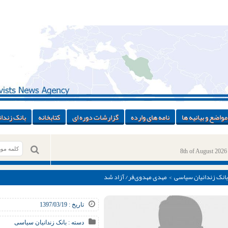
مواضع و بیانیه ها
نامه های وارده
گزارشات دوره ای
کتابخانه
بانک زندان
8th of August 2026
بانک زندانیان سیاسی
> مهدی مهدوی‌فر/ آزاد شد
تاریخ : 1397/03/19
دسته :
بانک زندانیان سیاسی