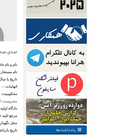
مهدی مهدو
نام و نام خا
نام مستعار:
تاریخ یا سال
اتهامات: –
محکومیت:
محرومیت از
دادگاه اولیه
مرجع تایید 
محل نگهدار
یادداشت ها
تاریخ بازدا