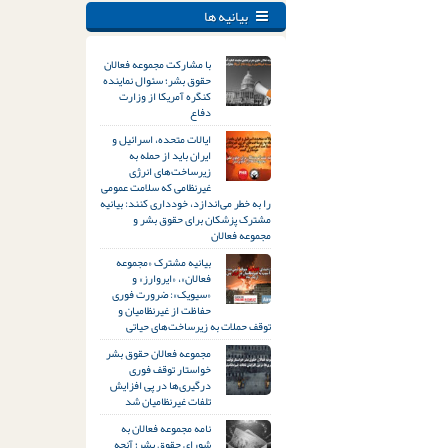
بیانیه ها
با مشارکت مجموعه فعالان
حقوق بشر؛ سئوال نماینده
کنگره آمریکا از وزارت
دفاع
ایالات متحده، اسرائیل و
ایران باید از حمله به
زیرساخت‌های انرژی
غیرنظامی که سلامت عمومی
را به خطر می‌اندازد، خودداری کنند: بیانیه
مشترک پزشکان برای حقوق بشر و
مجموعه فعالان
بیانیه مشترک «مجموعه
فعالان»، «ایروارز» و
«سیویک»: ضرورت فوری
حفاظت از غیرنظامیان و
توقف حملات به زیرساخت‌های حیاتی
مجموعه فعالان حقوق بشر
خواستار توقف فوری
درگیری‌ها در پی افزایش
تلفات غیرنظامیان شد
نامه مجموعه فعالان به
شورای حقوق بشر؛ آنچه