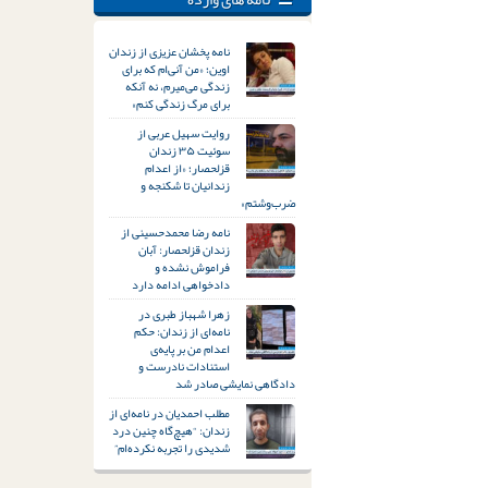
نامه پخشان عزیزی از زندان
اوین؛ «من آنی‌ام که برای
زندگی می‌میرم، نه آنکه
برای مرگ زندگی کنم»
روایت سهیل عربی از
سوئیت ۳۵ زندان
قزلحصار؛ «از اعدام
زندانیان تا شکنجه و
ضرب‌وشتم»
نامه رضا محمدحسینی از
زندان قزلحصار: آبان
فراموش نشده و
دادخواهی ادامه دارد
زهرا شهباز طبری در
نامه‌ای از زندان: حکم
اعدام من بر پایه‌ی
استنادات نادرست و
دادگاهی نمایشی صادر شد
مطلب احمدیان در نامه‌ای از
زندان: “هیچ‌گاه چنین درد
شدیدی را تجربه نکرده‌ام”