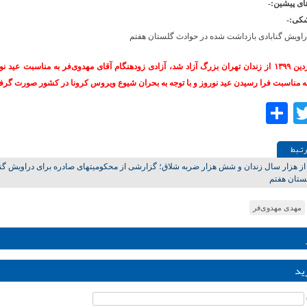
ی پیشین:-
کی:-
راویش گنابادی بازداشت‌ شده در حوادث گلستان هفتم
وی در فروردین ۱۳۹۹ از زندان تهران بزرگ آزاد شد، آزادی‌ زودهنگام آقای مهدوی‌فر به مناسبت عید
ه مناسبت فرا رسیدن عید نوروز و با توجه به بحران شیوع ویروس کرونا در کشور صورت گرف
Share
Twitter
Facebo
تـبط
بیش از هزار سال زندان و شش هزار ضربه شلاق؛ گزارشی از محکومیت‎های صادر
لستان هفتم
مهدی مهدوی‌فر
ید