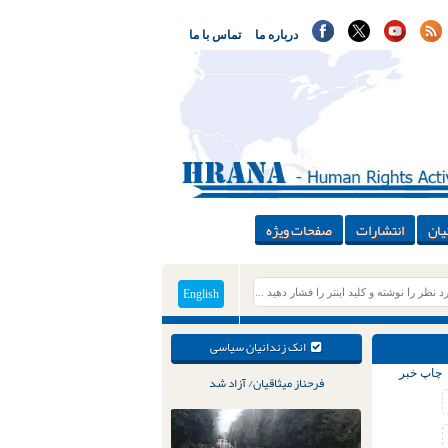
درباره ما
تماس با ما
یان
انتشارات
صفحات ویژه
English
انک زندانیان سیاسی
چاپ خبر
فرحناز میثاقیان/ آزاد شد