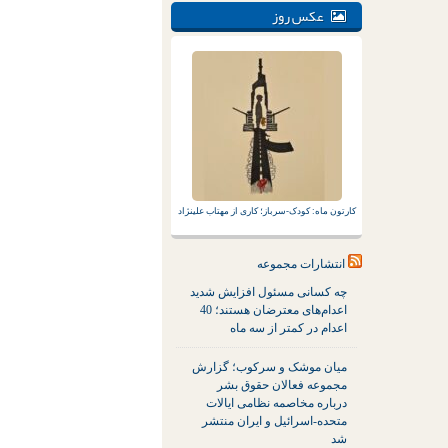
عکس روز
کارتون ماه: کودک-سرباز؛ کاری از مهتاب علینژاد
انتشارات مجموعه
چه کسانی مسئول افزایش شدید
اعدام‌های معترضان هستند؛ 40
اعدام در کمتر از سه ماه
میان موشک و سرکوب؛ گزارش
مجموعه فعالان حقوق بشر
درباره مخاصمه نظامی ایالات
متحده-اسرائیل و ایران منتشر
شد