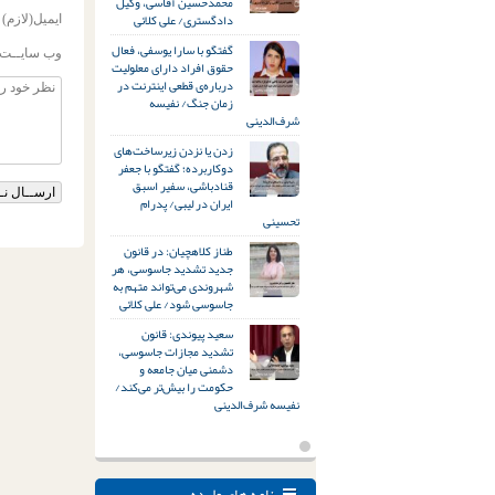
محمدحسین آقاسی، وکیل
دادگستری/ علی کلائی
ایمیل(لازم)
گفتگو با سارا یوسفی، فعال
وب سایــت
حقوق افراد دارای معلولیت
درباره‌ی قطعی اینترنت در
زمان جنگ/ نفیسه
شرف‌الدینی
زدن یا نزدن زیرساخت‌های
دوکاربرده؛ گفتگو با جعفر
قنادباشی، سفیر اسبق
ایران در لیبی/ پدرام
تحسینی
طناز کلاهچیان: در قانون
جدید تشدید جاسوسی، هر
شهروندی می‌تواند متهم به
جاسوسی شود/ علی کلائی
سعید پیوندی: قانون
تشدید مجازات جاسوسی،
دشمنی میان جامعه و
حکومت را بیش‌تر می‌کند/
نفیسه شرف‌الدینی
نامه های وارده