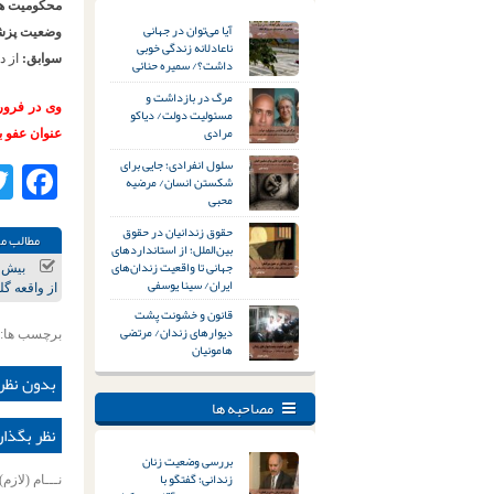
محکومیت ها
آیا می‌توان در جهانی
وضعیت پزش
ناعادلانه زندگی خوبی
سوابق:
از د
داشت؟/ سمیره حنائی
مرگ در بازداشت و
مسئولیت دولت/ دیاکو
مرادی
عنوان عفو ب
سلول انفرادی؛ جایی برای
ok
شکستن انسان/ مرضیه
محبی
حقوق زندانیان در حقوق
مطالب مر
بین‌الملل؛ از استانداردهای
جهانی تا واقعیت زندان‌های
ایران/ سینا یوسفی
از واقعه گ
قانون و خشونت پشت
دیوارهای زندان/ مرتضی
برچسب ها:
هامونیان
بدون نظر
مصاحبه ها
نظر بگذار
بررسی وضعیت زنان
زندانی؛ گفتگو با
نـــام (لازم)