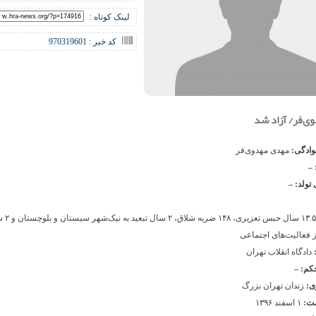
لینک کوتاه :
کد خبر : 970319601
ی‌فر/ آزاد شد
نوادگی:
مهدی مهدوی‌فر
 –
 تولد: –
۱۳.۵ سال حبس تعزیری، ۴۸
 فعالیت‌های اجتماعی
:
دادگاه انقلاب تهران
حکم: –
ی:
زندان تهران بزرگ
شت:
۱ اسفند ۱۳۹۶