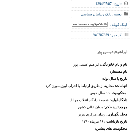
تاریخ : 1394/07/07
دسته :
بانک زندانیان سیاسی
لینک کوتاه :
کد خبر : 940707859
ابراهیم عیسی پور
نام و نام خانوادگی:
ابراهیم عیسی پور
نام مستعار: –
تاریخ یا سال تولد:
اتهامات:
محاربه از طریق ارتباط با احزاب اپوزیسیون کرد
محکومیت:
۱۹ سال حبس
دادگاه اولیه:
شعبه ۱ دادگاه انقلاب مهاباد
مرجع تایید حکم:
دیوان عالی کشور
محل نگهداری:
زندان مرکزی تبریز
تاریخ بازداشت :
۱۶ تیرماه ۱۳۹۰
محکومیت های پیشین: