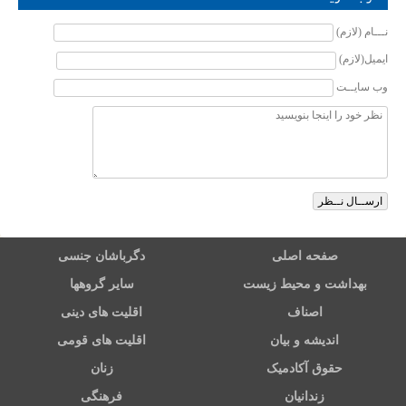
نـــام (لازم)
ایمیل(لازم)
وب سایــت
صفحه اصلی
دگرباشان جنسی
بهداشت و محیط زیست
سایر گروهها
اصناف
اقلیت های دینی
اندیشه و بیان
اقلیت های قومی
حقوق آکادمیک
زنان
زندانیان
فرهنگی