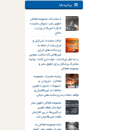
بیانیه ها
با مشارکت مجموعه فعالان
حقوق بشر؛ سئوال نماینده
کنگره آمریکا از وزارت
دفاع
ایالات متحده، اسرائیل و
ایران باید از حمله به
زیرساخت‌های انرژی
غیرنظامی که سلامت عمومی
را به خطر می‌اندازد، خودداری کنند: بیانیه
مشترک پزشکان برای حقوق بشر و
مجموعه فعالان
بیانیه مشترک «مجموعه
فعالان»، «ایروارز» و
«سیویک»: ضرورت فوری
حفاظت از غیرنظامیان و
توقف حملات به زیرساخت‌های حیاتی
مجموعه فعالان حقوق بشر
خواستار توقف فوری
درگیری‌ها در پی افزایش
تلفات غیرنظامیان شد
نامه مجموعه فعالان به
شورای حقوق بشر؛ آنچه