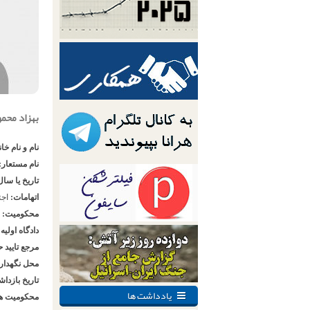
بهزاد محم
نام و نام خا
نام مستعار:
تاریخ یا سال
اتهامات:
اجت
محکومیت:
۹ ماه حبس تعزیری و ۵ سال حبس تعلیقی
دادگاه اولیه
مرجع تایید 
محل نگهدار
تاریخ بازدا
یادداشت ها
محکومیت ها