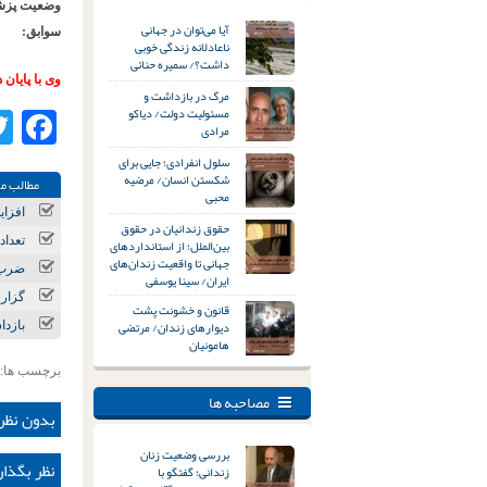
وضعیت پزش
آیا می‌توان در جهانی
سوابق:
ناعادلانه زندگی خوبی
داشت؟/ سمیره حنائی
وی با پایان 
مرگ در بازداشت و
مسئولیت دولت/ دیاکو
ok
مرادی
سلول انفرادی؛ جایی برای
شکستن انسان/ مرضیه
مطالب مر
محبی
افزای
حقوق زندانیان در حقوق
تعداد
بین‌الملل؛ از استانداردهای
جهانی تا واقعیت زندان‌های
ضرب و
ایران/ سینا یوسفی
گزارش
قانون و خشونت پشت
دیوارهای زندان/ مرتضی
بازدا
هامونیان
برچسب ها:
مصاحبه ها
بدون نظر
بررسی وضعیت زنان
نظر بگذار
زندانی؛ گفتگو با