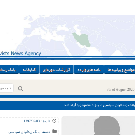
مواضع و بیانیه ها
نامه های وارده
گزارشات دوره ای
کتابخانه
بانک زندان
7th of August 2026
بانک زندانیان سیاسی
> بهزاد محمودی/ آزاد شد
تاریخ : 1397/02/03
دسته :
بانک زندانیان سیاسی