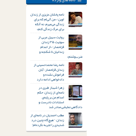
نامه پخشان عزیزی از زندان
اوین؛ «من آنی‌ام که برای
زندگی می‌میرم، نه آنکه
برای مرگ زندگی کنم»
روایت سهیل عربی از
سوئیت ۳۵ زندان
قزلحصار؛ «از اعدام
زندانیان تا شکنجه و
ضرب‌وشتم»
نامه رضا محمدحسینی از
زندان قزلحصار: آبان
فراموش نشده و
دادخواهی ادامه دارد
زهرا شهباز طبری در
نامه‌ای از زندان: حکم
اعدام من بر پایه‌ی
استنادات نادرست و
دادگاهی نمایشی صادر شد
مطلب احمدیان در نامه‌ای از
زندان: “هیچ‌گاه چنین درد
شدیدی را تجربه نکرده‌ام”