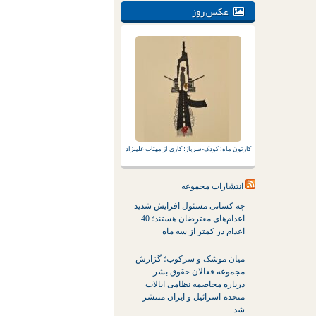
عکس روز
کارتون ماه: کودک-سرباز؛ کاری از مهتاب علینژاد
انتشارات مجموعه
چه کسانی مسئول افزایش شدید
اعدام‌های معترضان هستند؛ 40
اعدام در کمتر از سه ماه
میان موشک و سرکوب؛ گزارش
مجموعه فعالان حقوق بشر
درباره مخاصمه نظامی ایالات
متحده-اسرائیل و ایران منتشر
شد