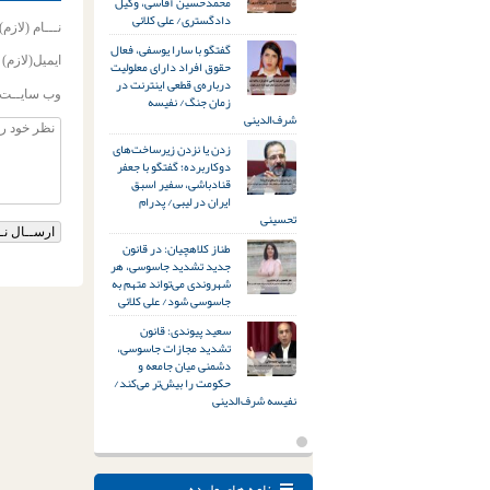
محمدحسین آقاسی، وکیل
دادگستری/ علی کلائی
نـــام (لازم)
گفتگو با سارا یوسفی، فعال
ایمیل(لازم)
حقوق افراد دارای معلولیت
درباره‌ی قطعی اینترنت در
وب سایــت
زمان جنگ/ نفیسه
شرف‌الدینی
زدن یا نزدن زیرساخت‌های
دوکاربرده؛ گفتگو با جعفر
قنادباشی، سفیر اسبق
ایران در لیبی/ پدرام
تحسینی
طناز کلاهچیان: در قانون
جدید تشدید جاسوسی، هر
شهروندی می‌تواند متهم به
جاسوسی شود/ علی کلائی
سعید پیوندی: قانون
تشدید مجازات جاسوسی،
دشمنی میان جامعه و
حکومت را بیش‌تر می‌کند/
نفیسه شرف‌الدینی
نامه های وارده