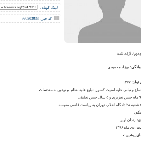
لینک کوتاه :
کد خبر : 970203933
ودی/ آزاد شد
نوادگی:
بهزاد محمودی
 –
 تولد:
۱۳۷۷
ماع و تبانی علیه امنیت کشور، تبلیغ علیه نظام و توهین به مقدسات
:
شعبه ۲۸ دادگاه انقلاب تهران به ریاست قاضی مقیسه
حکم: –
ی:
زندان اوین
شت:
دی ماه ۱۳۹۶
ی پیشین:-