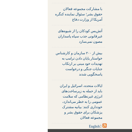
با مشارکت مجموعه فعالان
حقوق بشر؛ سئوال نماینده کنگره
آمریکا از وزارت دفاع
آتش‌بس کودکان را از شیوه‌های
غیرقانونی جذب سپاه پاسداران
مصون نمی‌سازد
بیش از ۲۰۰ سازمان و کارشناس
خواستار پایان دادن ترامپ به
تهدیدات خود مبنی بر ارتکاب
جنایات جنگی و درخواست
پاسخگویی شدند
ایالات متحده، اسرائیل و ایران
باید از حمله به زیرساخت‌های
انرژی غیرنظامی که سلامت
عمومی را به خطر می‌اندازد،
خودداری کنند: بیانیه مشترک
پزشکان برای حقوق بشر و
مجموعه فعالان