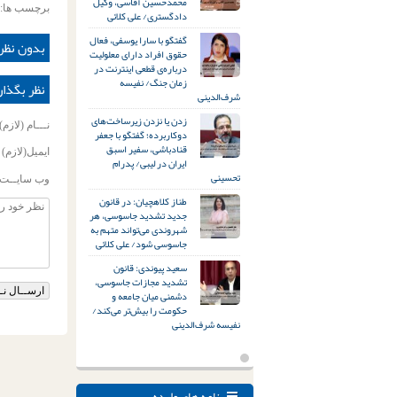
محمدحسین آقاسی، وکیل
برچسب ها:
دادگستری/ علی کلائی
گفتگو با سارا یوسفی، فعال
بدون نظر
حقوق افراد دارای معلولیت
درباره‌ی قطعی اینترنت در
زمان جنگ/ نفیسه
نظر بگذار
شرف‌الدینی
زدن یا نزدن زیرساخت‌های
نـــام (لازم)
دوکاربرده؛ گفتگو با جعفر
قنادباشی، سفیر اسبق
ایمیل(لازم)
ایران در لیبی/ پدرام
تحسینی
وب سایــت
طناز کلاهچیان: در قانون
جدید تشدید جاسوسی، هر
شهروندی می‌تواند متهم به
جاسوسی شود/ علی کلائی
سعید پیوندی: قانون
تشدید مجازات جاسوسی،
دشمنی میان جامعه و
حکومت را بیش‌تر می‌کند/
نفیسه شرف‌الدینی
نامه های وارده