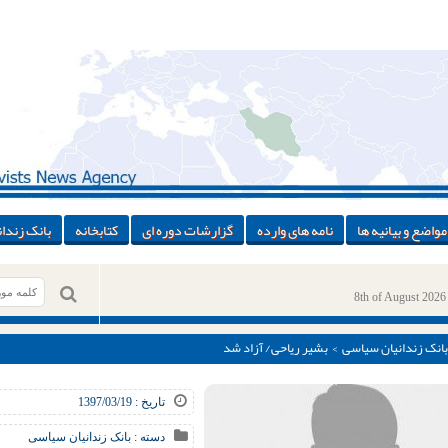
مواضع و بیانیه ها
نامه های وارده
گزارشات دوره ای
کتابخانه
بانک زندان
8th of August 2026
بانک زندانیان سیاسی
> بشیر ریاحی/ آزاد شد
تاریخ : 1397/03/19
دسته :
بانک زندانیان سیاسی