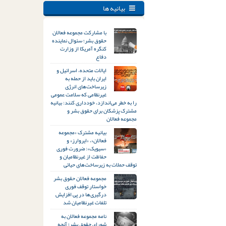
بیانیه ها
با مشارکت مجموعه فعالان
حقوق بشر؛ سئوال نماینده
کنگره آمریکا از وزارت
دفاع
ایالات متحده، اسرائیل و
ایران باید از حمله به
زیرساخت‌های انرژی
غیرنظامی که سلامت عمومی
را به خطر می‌اندازد، خودداری کنند: بیانیه
مشترک پزشکان برای حقوق بشر و
مجموعه فعالان
بیانیه مشترک «مجموعه
فعالان»، «ایروارز» و
«سیویک»: ضرورت فوری
حفاظت از غیرنظامیان و
توقف حملات به زیرساخت‌های حیاتی
مجموعه فعالان حقوق بشر
خواستار توقف فوری
درگیری‌ها در پی افزایش
تلفات غیرنظامیان شد
نامه مجموعه فعالان به
شورای حقوق بشر؛ آنچه