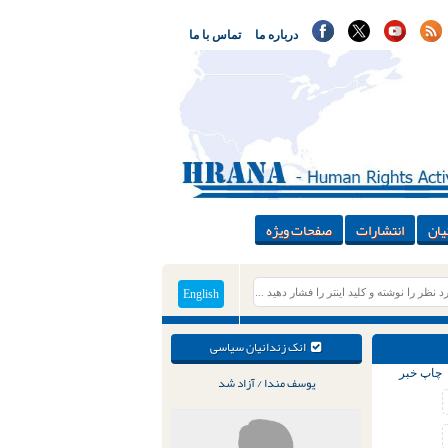
درباره ما
تماس با ما
یان
انتشارات
صفحات ویژه
English
انک زندانیان سیاسی
چاپ خبر
یوسف مندا / آزاد شد