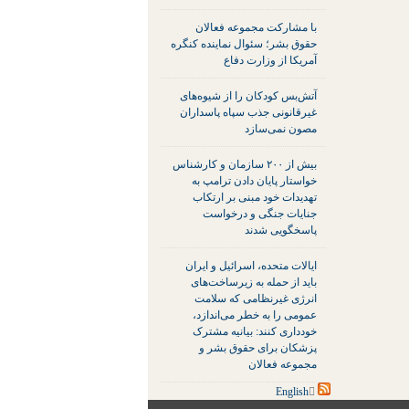
با مشارکت مجموعه فعالان
حقوق بشر؛ سئوال نماینده کنگره
آمریکا از وزارت دفاع
آتش‌بس کودکان را از شیوه‌های
غیرقانونی جذب سپاه پاسداران
مصون نمی‌سازد
بیش از ۲۰۰ سازمان و کارشناس
خواستار پایان دادن ترامپ به
تهدیدات خود مبنی بر ارتکاب
جنایات جنگی و درخواست
پاسخگویی شدند
ایالات متحده، اسرائیل و ایران
باید از حمله به زیرساخت‌های
انرژی غیرنظامی که سلامت
عمومی را به خطر می‌اندازد،
خودداری کنند: بیانیه مشترک
پزشکان برای حقوق بشر و
مجموعه فعالان