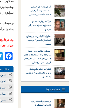
محکومیت ها
آیا می‌توان در جهانی
وضعیت پزش
ناعادلانه زندگی خوبی
سوابق:
از د
داشت؟/ سمیره حنائی
مرگ در بازداشت و
توضیحات:
مسئولیت دولت/ دیاکو
مرادی
به اجرا در آم
سلول انفرادی؛ جایی برای
شکستن انسان/ مرضیه
محبی
عنوان عفو ب
حقوق زندانیان در حقوق
بین‌الملل؛ از استانداردهای
ok
جهانی تا واقعیت زندان‌های
ایران/ سینا یوسفی
قانون و خشونت پشت
مطالب مر
دیوارهای زندان/ مرتضی
اجرای حکم تبع
هامونیان
اجرای حکم ت
مصاحبه ها
بیم و
میلاد
بررسی وضعیت زنان
بحران
زندانی؛ گفتگو با