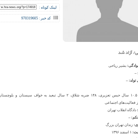
لینک کوتاه :
کد خبر : 970319605
ی/ آزاد شد
نوادگی:
بشیر ریاحی
 –
 تولد: –
 فعالیت‌های اجتماعی
:
دادگاه انقلاب تهران
حکم: –
ی:
زندان تهران بزرگ
شت:
۱ اسفند ۱۳۹۶