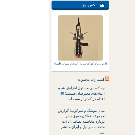
عکس روز
کارتون ماه: کودک-سرباز؛ کاری از مهتاب علینژاد
انتشارات مجموعه
چه کسانی مسئول افزایش شدید
اعدام‌های معترضان هستند؛ 40
اعدام در کمتر از سه ماه
میان موشک و سرکوب؛ گزارش
مجموعه فعالان حقوق بشر
درباره مخاصمه نظامی ایالات
متحده-اسرائیل و ایران منتشر
شد