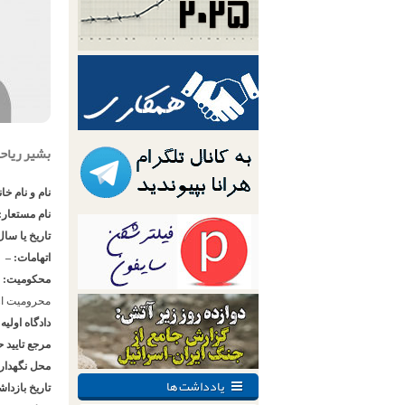
بشیر ریاح
نام و نام خا
نام مستعار:
تاریخ یا سال
اتهامات: –
محکومیت:
محرومیت از
دادگاه اولیه
مرجع تایید 
محل نگهدار
یادداشت ها
تاریخ بازدا