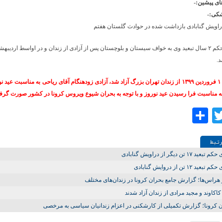
ی پیشین:-
کی:-
راویش گنابادی بازداشت‌ شده در حوادث گلستان هفتم
د.
وی در تاریخ ۱ فروردین ۱۳۹۹ از زندان تهران بزرگ آزاد شد، آزادی‌ زودهنگام آقای ریاحی به مناسبت ع
ه مناسبت فرا رسیدن عید نوروز و با توجه به بحران شیوع ویروس کرونا در کشور صورت گرف
Share
Twitter
Facebo
تـبط
ید ۱۷ تن دیگر از دراویش گنابادی
بعید ۱۲ تن از دروایش گنابادی
 هراس‌ها؛ گزارش جامع بحران کرونا در زندان‌های مختلف
 کاکاوند و مجید مرادی از زندان آزاد شدند
 کرونا؛ گزارش تکمیلی از کارشکنی در اعزام زندانیان سیاسی به مرخصی