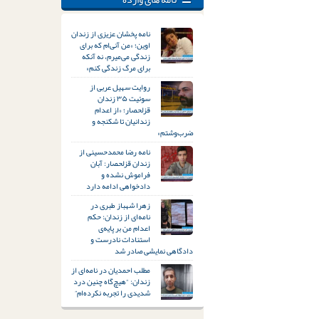
نامه پخشان عزیزی از زندان
اوین؛ «من آنی‌ام که برای
زندگی می‌میرم، نه آنکه
برای مرگ زندگی کنم»
روایت سهیل عربی از
سوئیت ۳۵ زندان
قزلحصار؛ «از اعدام
زندانیان تا شکنجه و
ضرب‌وشتم»
نامه رضا محمدحسینی از
زندان قزلحصار: آبان
فراموش نشده و
دادخواهی ادامه دارد
زهرا شهباز طبری در
نامه‌ای از زندان: حکم
اعدام من بر پایه‌ی
استنادات نادرست و
دادگاهی نمایشی صادر شد
مطلب احمدیان در نامه‌ای از
زندان: “هیچ‌گاه چنین درد
شدیدی را تجربه نکرده‌ام”