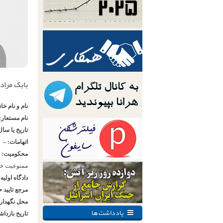
بابک مراد
نام و نام خا
نام مستعار:
تاریخ یا سال
اتهامات: –
محکومیت:
ممنوعیت خر
دادگاه اولیه
مرجع تایید 
محل نگهدار
یادداشت ها
تاریخ بازدا