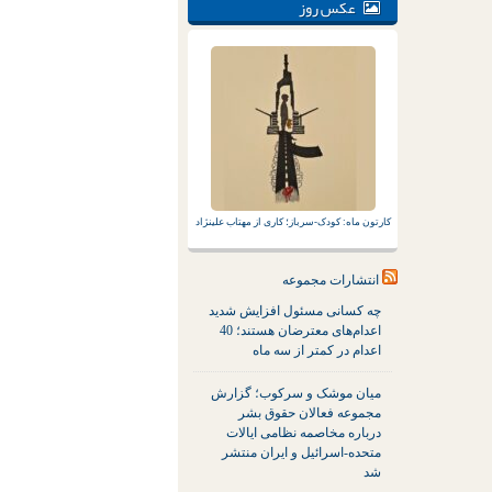
عکس روز
کارتون ماه: کودک-سرباز؛ کاری از مهتاب علینژاد
انتشارات مجموعه
چه کسانی مسئول افزایش شدید
اعدام‌های معترضان هستند؛ 40
اعدام در کمتر از سه ماه
میان موشک و سرکوب؛ گزارش
مجموعه فعالان حقوق بشر
درباره مخاصمه نظامی ایالات
متحده-اسرائیل و ایران منتشر
شد