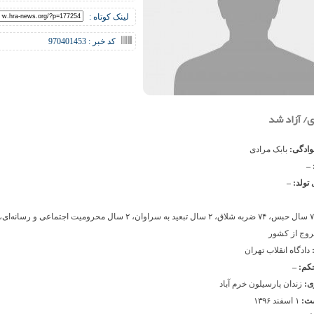
لینک کوتاه :
کد خبر : 970401453
ی/ آزاد شد
نوادگی:
بابک مرادی
 –
 تولد: –
وج از کشور
:
دادگاه انقلاب تهران
حکم: –
ی:
زندان پارسیلون خرم آباد
شت:
۱ اسفند ۱۳۹۶