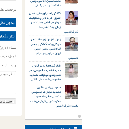
محمدحسین آقاسی، وکیل
دادگستری/ علی کلائی
برچسب ها:
گفتگو با سارا یوسفی، فعال
حقوق افراد دارای معلولیت
بدون نظر
درباره‌ی قطعی اینترنت در
زمان جنگ/ نفیسه
شرف‌الدینی
نظر بگذار
زدن یا نزدن زیرساخت‌های
دوکاربرده؛ گفتگو با جعفر
قنادباشی، سفیر اسبق
نـــام (لازم)
ایران در لیبی/ پدرام
ایمیل(لازم)
تحسینی
طناز کلاهچیان: در قانون
وب سایــت
جدید تشدید جاسوسی، هر
شهروندی می‌تواند متهم به
جاسوسی شود/ علی کلائی
سعید پیوندی: قانون
تشدید مجازات جاسوسی،
دشمنی میان جامعه و
حکومت را بیش‌تر می‌کند/
نفیسه شرف‌الدینی
نامه های وارده