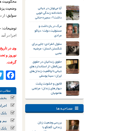
محکومیت ها
آیا می‌توان در جهانی
وضعیت پزش
ناعادلانه زندگی خوبی
سوابق:
از د
داشت؟/ سمیره حنائی
مرگ در بازداشت و
توضیحات:
مسئولیت دولت/ دیاکو
مرادی
اجرا در آمد
سلول انفرادی؛ جایی برای
شکستن انسان/ مرضیه
محبی
نوروز و تحت
حقوق زندانیان در حقوق
گرفت.
بین‌الملل؛ از استانداردهای
جهانی تا واقعیت زندان‌های
ok
ایران/ سینا یوسفی
قانون و خشونت پشت
دیوارهای زندان/ مرتضی
مطالب مر
هامونیان
بخشودگی مح
اجرای حکم ت
مصاحبه ها
بابک 
بیم و
بررسی وضعیت زنان
زندانی؛ گفتگو با
بابک 