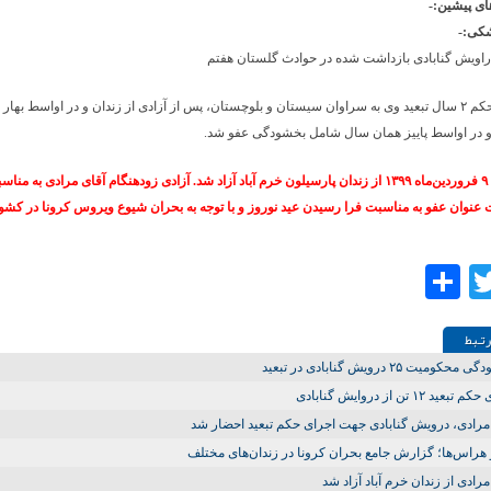
ی پیشین:-
کی:-
راویش گنابادی بازداشت‌ شده در حوادث گلستان هفتم
 و در اواسط پاییز همان سال شامل بخشودگی عفو شد.
وی در تاریخ ۹ فروردین‌ماه ۱۳۹۹ از زندان پارسیلون خرم آباد آزاد شد. آزادی‌ زودهنگام آقای مرادی به م
 عنوان عفو به مناسبت فرا رسیدن عید نوروز و با توجه به بحران شیوع ویروس کرونا در ک
Share
Twitter
Facebo
تـبط
کومیت ۲۵ درویش گنابادی در تبعید
بعید ۱۲ تن از دروایش گنابادی
مرادی، درویش گنابادی جهت اجرای حکم تبعید احضار شد
 هراس‌ها؛ گزارش جامع بحران کرونا در زندان‌های مختلف
مرادی از زندان خرم آباد آزاد شد