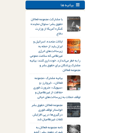
بیانیه ها
با مشارکت مجموعه فعالان
حقوق بشر؛ سئوال نماینده
کنگره آمریکا از وزارت
دفاع
ایالات متحده، اسرائیل و
ایران باید از حمله به
زیرساخت‌های انرژی
غیرنظامی که سلامت عمومی
را به خطر می‌اندازد، خودداری کنند: بیانیه
مشترک پزشکان برای حقوق بشر و
مجموعه فعالان
بیانیه مشترک «مجموعه
فعالان»، «ایروارز» و
«سیویک»: ضرورت فوری
حفاظت از غیرنظامیان و
توقف حملات به زیرساخت‌های حیاتی
مجموعه فعالان حقوق بشر
خواستار توقف فوری
درگیری‌ها در پی افزایش
تلفات غیرنظامیان شد
نامه مجموعه فعالان به
شورای حقوق بشر؛ آنچه