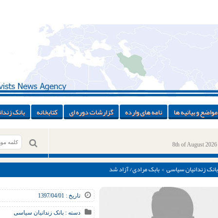
مواضع و بیانیه ها
نامه های وارده
گزارشات دوره ای
کتابخانه
بانک زندان
8th of August 2026
بانک زندانیان سیاسی
> بابک مرادی/ آزاد شد
تاریخ : 1397/04/01
دسته :
بانک زندانیان سیاسی