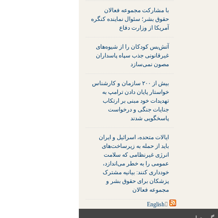
با مشارکت مجموعه فعالان
حقوق بشر؛ سئوال نماینده کنگره
آمریکا از وزارت دفاع
آتش‌بس کودکان را از شیوه‌های
غیرقانونی جذب سپاه پاسداران
مصون نمی‌سازد
بیش از ۲۰۰ سازمان و کارشناس
خواستار پایان دادن ترامپ به
تهدیدات خود مبنی بر ارتکاب
جنایات جنگی و درخواست
پاسخگویی شدند
ایالات متحده، اسرائیل و ایران
باید از حمله به زیرساخت‌های
انرژی غیرنظامی که سلامت
عمومی را به خطر می‌اندازد،
خودداری کنند: بیانیه مشترک
پزشکان برای حقوق بشر و
مجموعه فعالان