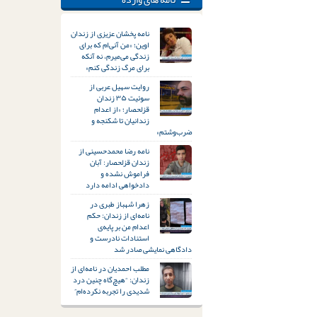
نامه پخشان عزیزی از زندان
اوین؛ «من آنی‌ام که برای
زندگی می‌میرم، نه آنکه
برای مرگ زندگی کنم»
روایت سهیل عربی از
سوئیت ۳۵ زندان
قزلحصار؛ «از اعدام
زندانیان تا شکنجه و
ضرب‌وشتم»
نامه رضا محمدحسینی از
زندان قزلحصار: آبان
فراموش نشده و
دادخواهی ادامه دارد
زهرا شهباز طبری در
نامه‌ای از زندان: حکم
اعدام من بر پایه‌ی
استنادات نادرست و
دادگاهی نمایشی صادر شد
مطلب احمدیان در نامه‌ای از
زندان: “هیچ‌گاه چنین درد
شدیدی را تجربه نکرده‌ام”