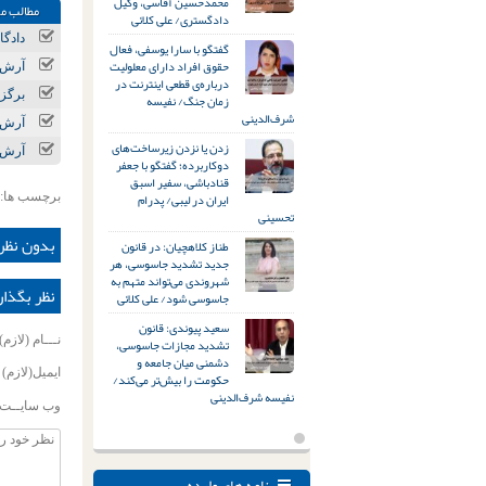
محمدحسین آقاسی، وکیل
مطالب مر
دادگستری/ علی کلائی
دادگاه تج
گفتگو با سارا یوسفی، فعال
حقوق افراد دارای معلولیت
آرش 
درباره‌ی قطعی اینترنت در
برگزا
زمان جنگ/ نفیسه
شرف‌الدینی
آرش 
زدن یا نزدن زیرساخت‌های
آرش ص
دوکاربرده؛ گفتگو با جعفر
قنادباشی، سفیر اسبق
ایران در لیبی/ پدرام
برچسب ها:
تحسینی
بدون نظر
طناز کلاهچیان: در قانون
جدید تشدید جاسوسی، هر
شهروندی می‌تواند متهم به
نظر بگذار
جاسوسی شود/ علی کلائی
سعید پیوندی: قانون
نـــام (لازم)
تشدید مجازات جاسوسی،
دشمنی میان جامعه و
ایمیل(لازم)
حکومت را بیش‌تر می‌کند/
نفیسه شرف‌الدینی
وب سایــت
نامه های وارده