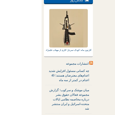
عکس روز
کارتون ماه: کودک-سرباز؛ کاری از مهتاب علینژاد
انتشارات مجموعه
چه کسانی مسئول افزایش شدید
اعدام‌های معترضان هستند؛ 40
اعدام در کمتر از سه ماه
میان موشک و سرکوب؛ گزارش
مجموعه فعالان حقوق بشر
درباره مخاصمه نظامی ایالات
متحده-اسرائیل و ایران منتشر
شد