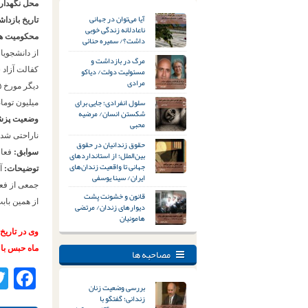
محل نگهدار
آیا می‌توان در جهانی
تاریخ بازدا
ناعادلانه زندگی خوبی
محکومیت ه
داشت؟/ سمیره حنائی
مرگ در بازداشت و
مسئولیت دولت/ دیاکو
مرادی
سلول انفرادی؛ جایی برای
میلیون تومان
شکستن انسان/ مرضیه
وضعیت پز
محبی
ناراحتی شدی
حقوق زندانیان در حقوق
سوابق:
فعا
بین‌الملل؛ از استانداردهای
جهانی تا واقعیت زندان‌های
توضیحات:
ایران/ سینا یوسفی
جمعی از فعا
قانون و خشونت پشت
از همین بابت با گشا
دیوارهای زندان/ مرتضی
هامونیان
ماه حبس با 
مصاحبه ها
ok
بررسی وضعیت زنان
زندانی؛ گفتگو با