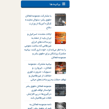
بیانیه ها
با مشارکت مجموعه فعالان
حقوق بشر؛ سئوال نماینده
کنگره آمریکا از وزارت
دفاع
ایالات متحده، اسرائیل و
ایران باید از حمله به
زیرساخت‌های انرژی
غیرنظامی که سلامت عمومی
را به خطر می‌اندازد، خودداری کنند: بیانیه
مشترک پزشکان برای حقوق بشر و
مجموعه فعالان
بیانیه مشترک «مجموعه
فعالان»، «ایروارز» و
«سیویک»: ضرورت فوری
حفاظت از غیرنظامیان و
توقف حملات به زیرساخت‌های حیاتی
مجموعه فعالان حقوق بشر
خواستار توقف فوری
درگیری‌ها در پی افزایش
تلفات غیرنظامیان شد
نامه مجموعه فعالان به
شورای حقوق بشر؛ آنچه