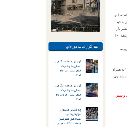
ه همراه تعدادی
انتخابات ۱۳۸۸ توسط مأموران وزارت اطلاعات بازداشت شد و پس از ۹۰ روز به قید
ین فعال حقوق بشر بار
دیگر مورخ ۱۵ شهریور ۱۳۹۳ توسط اطلاعات سپاه بازداشت و در تاریخ ۲۷ اسفند همان سال با تودیع قرار وثیقه ۶۰۰
.
گزارشات دوره ای
وده،
گزارش ماهانه؛ نگاهی
اجمالی به وضعیت
حقوق بشر – تیر ماه
آرش صادقی همسر گلرخ ایرایی زندانی سیاسی محبوس در زندان آمل، در تاریخ ۲۹ تیرماه ۱۴۰۰ به همراه
۱۴۰۵
د شد. وی
گزارش ماهانه؛ نگاهی
اجمالی به وضعیت
حقوق بشر – خرداد ماه
با اعمال بخشنامه کاهش مجازات حبس تعزیری و پس از تحمل ۵ سال و شش
۱۴۰۵
چه کسانی مسئول
افزایش شدید
اعدام‌های معترضان
هستند؛ ۴۰ اعدام در