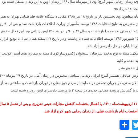
ی:
زندان رجایی شهر کرج؛ وی در مهرماه سال ۹۶ از زندان اوین به این زندان منتقل شده بود
شت:
۱۸ خرداد ۹۵
ای پیشین:
وی نخستین بار در تاریخ ۱۸ تیر ۱۳۸۸ مقابل دانشگاه علامه طباطبایی تهران ب
از دانشجویان معترض به نتایج 
کفالت آزاد شد. او مدتی بعد مجددا بازداشت و سال ۸۹ و ۹۰ را در بند ۳۵۰ اوین زندانی بود. ا
ی تا پایان مراحل دادرسی آزاد شد.
شکی:
مبتلا به نوع بدخیم سرطان استخوان (کندروسارکوما)، مبتلا به بیماری های آسم، کولیت ر
د معده و کلیه
ل حقوق بشر
لان مدنی، در جریان تجمعی در حمایت از مردم خوزستان در تهران بازداشت و ساعاتی بعد آزا
یش پرونده قضایی جدیدی در شعبه ۲ بازپرسی دادسرای اوین روبرو شده است.
وی در تاریخ ۱۱ اردیبهشت‌ماه ۱۴۰۰، 
احتساب ایام بازداشت قبلی، از زندان رجایی شهر کرج آزاد شد.
Share
Twitter
Facebo