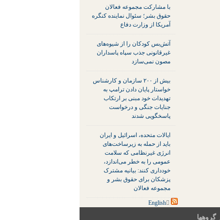
با مشارکت مجموعه فعالان
حقوق بشر؛ سئوال نماینده کنگره
آمریکا از وزارت دفاع
آتش‌بس کودکان را از شیوه‌های
غیرقانونی جذب سپاه پاسداران
مصون نمی‌سازد
بیش از ۲۰۰ سازمان و کارشناس
خواستار پایان دادن ترامپ به
تهدیدات خود مبنی بر ارتکاب
جنایات جنگی و درخواست
پاسخگویی شدند
ایالات متحده، اسرائیل و ایران
باید از حمله به زیرساخت‌های
انرژی غیرنظامی که سلامت
عمومی را به خطر می‌اندازد،
خودداری کنند: بیانیه مشترک
پزشکان برای حقوق بشر و
مجموعه فعالان
 گروهها