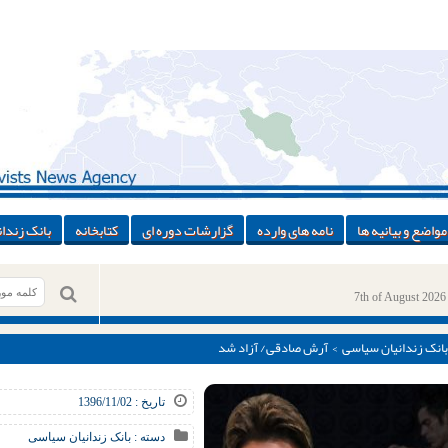
مواضع و بیانیه ها
نامه های وارده
گزارشات دوره ای
کتابخانه
بانک زندان
7th of August 2026
بانک زندانیان سیاسی
> آرش صادقی/ آزاد شد
تاریخ : 1396/11/02
دسته :
بانک زندانیان سیاسی