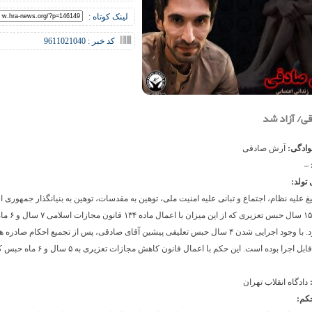
لینک کوتاه :
کد خبر : 9611021040
ی/ آزاد شد
نوادگی:
آرش صادقی
 –
 تولد:
یغ علیه نظام، اجتماع و تبانی علیه امنیت ملی، توهین به مقدسات، توهین به بنیانگذار جمهوری 
۱۵ سال حبس تعزیری که از این 
و شش ماه قابل اجرا بوده است. این حکم با اعمال قانون کا
:
دادگاه انقلاب تهران
حکم: