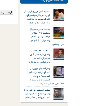
نامه پخشان عزیزی از زندان
اوین؛ «من آنی‌ام که برای
زندگی می‌میرم، نه آنکه
برای مرگ زندگی کنم»
روایت سهیل عربی از
سوئیت ۳۵ زندان
قزلحصار؛ «از اعدام
زندانیان تا شکنجه و
ضرب‌وشتم»
نامه رضا محمدحسینی از
زندان قزلحصار: آبان
فراموش نشده و
دادخواهی ادامه دارد
زهرا شهباز طبری در
نامه‌ای از زندان: حکم
اعدام من بر پایه‌ی
استنادات نادرست و
دادگاهی نمایشی صادر شد
مطلب احمدیان در نامه‌ای از
زندان: “هیچ‌گاه چنین درد
شدیدی را تجربه نکرده‌ام”