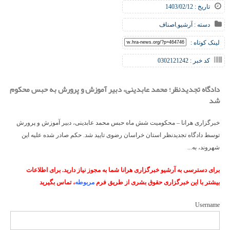
تاریخ : 1403/02/12
دسته :
آرشیو
,
اصناف
لینک کوتاه :
کد خبر : 0302121242
دادگاه تجدیدنظر؛ محمد عابدینی، دبیر آموزش و پرورش به حبس محکوم
شد
خبرگزاری هرانا – محکومیت شش ماه حبس محمد عابدینی، دبیر آموزش و پرورش
توسط دادگاه تجدیدنظر استان خراسان رضوی تایید شد. حکم صادر شده علیه این
شهروند، به...
برای دسترسی به آرشیو خبرگزاری هرانا شما به مجوز نیاز دارید. برای اطلاعات
بیشتر با این خبرگزاری حقوق بشری از طریق فرم
مربوطه
، تماس بگیرید
Username