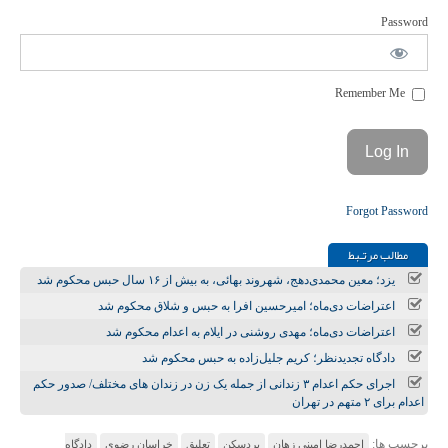
Password
Remember Me
Forgot Password
مطالب مرتـبط
یزد؛ معین محمدی‌دهج، شهروند بهائی، به بیش از ۱۶ سال حبس محکوم شد
اعتراضات دی‌ماه؛ امیرحسین افرا به حبس و شلاق محکوم شد
اعتراضات دی‌ماه؛ مهدی روشنی در ایلام به اعدام محکوم شد
دادگاه تجدیدنظر؛ کریم جلیل‌زاده به حبس محکوم شد
اجرای حکم اعدام ۳ زندانی از جمله یک زن در زندان‌ های مختلف/ صدور حکم
اعدام برای ۲ متهم در تهران
برچسب ها:
احمدرضا امینی زهان
بردسکن
تعلیق
خراسان رضوی
دادگاه