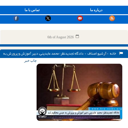
درباره ما
تماس با ما
6th of August 2026
خانه
>
آرشیو
,
اصناف
> دادگاه تجدیدنظر؛ محمد عابدینی، دبیر آموزش و پرورش به
حبس محکوم شد
چاپ خبر