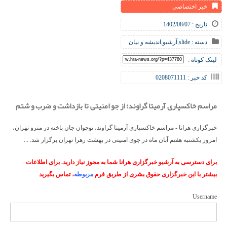
خبر اختصاصی
تاریخ : 1402/08/07
دسته :
slide
,
آرشیو
,
اندیشه و بیان
لینک کوتاه :
کد خبر : 0208071111
مراسم خاکسپاری آرمیتا گراوند؛ از جو امنیتی تا بازداشت و ضرب و شتم
خبرگزاری هرانا - مراسم خاکسپاری آرمیتا گراوند، نوجوان جان باخته در مترو تهران،
امروز یکشنبه هفتم آبان ماه در جوی امنیتی در بهشت زهرا تهران برگزار شد. ...
برای دسترسی به آرشیو خبرگزاری هرانا شما به مجوز نیاز دارید. برای اطلاعات
بیشتر با این خبرگزاری حقوق بشری از طریق فرم
مربوطه
، تماس بگیرید
Username