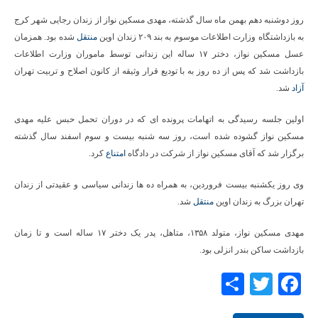
روز دوشنبه دهم بهمن ماه سال گذشته، مهدی مسکین نواز از زندان رجایی شهر کرج
به بازداشتگاه وزارت اطلاعات موسوم به بند ۲۰۹ زندان اوین
منتقل
شده بود. همزمان
عسل مسکین نواز، دختر ۱۷ ساله این زندانی توسط ماموران وزارت اطلاعات
بازداشت شد که پس از ده روز به با تودیع قرار وثیقه از کانون اصلاح و تربیت تهران
آزاد
شد.
اولین جلسه رسیدگی به اتهامات پرونده ای که در دوران تحمل حبس علیه مهدی
مسکین نواز گشوده شده است، روز سه شنبه بیست و سوم اسفند سال گذشته
برگزار شد که آقای مسکین نواز از شرکت در دادگاه
امتناع
کرد.
وی روز یکشنبه بیست فروردین، به همراه ده ها زندانی سیاسی و عقیدتی از زندان
تهران بزرگ به زندان اوین
منتقل
شد.
مهدی مسکین نواز، متولد ۱۳۵۸، متاهل، پدر یک دختر ۱۷ ساله است و تا زمان
بازداشت ساکن بندر انزلی بود.
Share
Twitter
Facebook