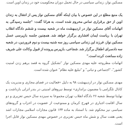
مسکین نواز، زندانی سیاسی در حال تحمل دوران محکومیت خود در زندان اوین است.
یک منبع مطلع در این خصوص با بیان اینکه آقای مسکین نواز پس از انتقال به زندان
اوین از حق برقراری تماس محروم شده است، به هرانا گفت: “جلسه رسیدگی به
اتهامات آقای مسکین نواز در اردیبهشت ماه در شعبه بیست و ششم دادگاه انقلاب
تهران با ریاست ایمان افشاری برگزار خواهد شد. همچنین جلسه بازپرسی‌ عسل‌
مسکین نواز، فرزند این زندانی سیاسی روز‌ سه شنبه بیست و دوم فروردین، در شعبه
سه دادسرای اطفال برگزار شد. شجاعی، بازپرس پرونده از قبول وکالت علی شریف
زاده ممانعت کرده است.”
اتهامات مطروحه علیه مهدی مسکین نواز “تشکیل گروه به قصد برهم زدن امنیت
کشور”، “اجتماعی و تبانی” و “تبلیغ علیه نظام” عنوان شده است.
مهدی مسکین نواز در اردیبهشت ۹۸ به دلیل «فعالیت در فضای مجازی و مدیریت یک
کانال تلگرامی با مضمون براندازی» توسط نیروهای امنیتی در بندر انزلی بازداشت و
نهایتا توسط شعبه ۲۶ دادگاه انقلاب تهران مجموعا به سیزده سال حبس تعزیری و دو
سال اقامت اجباری در فهرج کرمان و ممنوعیت از عضویت در احزاب و گروه‌های
سیاسی نیز محکوم شد. با استناد به ماده ۱۳۴ قانون مجازات اسلامی مجازات اشد
یعنی هفت سال و شش ماه حبس تعزیری در خصوص مهدی مسکین نواز قابل اجرا
است.