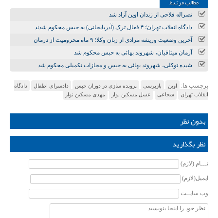
مطالب مرتـبط
نصراله فلاحی از زندان اوین آزاد شد
دادگاه انقلاب تهران؛ ۴ فعال ترک (آذربایجانی) به حبس محکوم شدند
آخرین وضعیت وریشه مرادی از زبان وکلا؛ ۹ ماه محرومیت از درمان
آرمان میثاقیان، شهروند بهائی به حبس محکوم شد
شیده توکلی، شهروند بهائی به حبس و مجازات تکمیلی محکوم شد
برچسب ها:
اوین
بازپرسی
پرونده سازی در دوران حبس
دادسرای اطفال
دادگاه
انقلاب تهران
شجاعی
عسل مسکین نواز
مهدی مسکین نواز
بدون نظر
نظر بگذارید
نـــام (لازم)
ایمیل(لازم)
وب سایــت