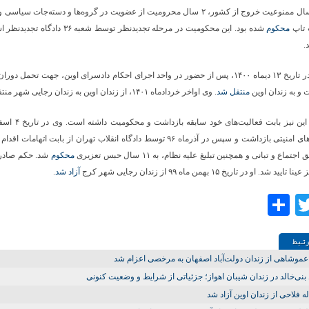
تعزیری، ۲ سال ممنوعیت خروج از کشور، ۲ سال محرومیت از عضویت در گروه‌ها و دسته‌جات س
 تاپ
محکوم
شده بود. این محکومیت در مرحله تجدیدنظر توسط شعبه ۶
.
پیام شکیبا در تاریخ ۱۳ دیماه ۱۴۰۰، پس از حضور در واحد اجرای احکام دادسرای اوین، جهت تحمل
 و به زندان اوین
منتقل شد
. وی اواخر خردادماه ۱۴۰۱، از زندان اوین به زندان رجایی شهر منتقل شد.
توسط نیروهای امنیتی بازداشت و سپس در آذرماه ۹۶ توسط دادگاه انقلاب تهران از بابت اتهام
ماع و تبانی و همچنین تبلیغ علیه نظام، به ۱۱ سال حبس تعزیری
محکوم
شد. حکم صادره 
ا تایید شد. او در تاریخ ۱۵ بهمن ماه
۹۹ از زندان رجایی شهر کرج
آزاد شد
.
Share
Twitter
Facebo
تـبط
موشاهی از زندان دولت‌آباد اصفهان به مرخصی اعزام شد
بنی‌خالد در زندان شیبان اهواز؛ جزئیاتی از شرایط و وضعیت کنونی
ه فلاحی از زندان اوین آزاد شد