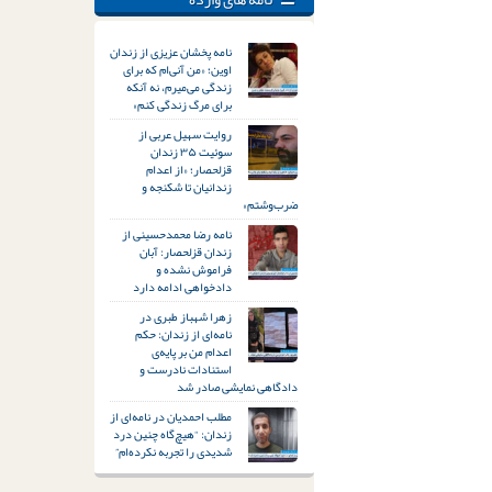
نامه پخشان عزیزی از زندان
اوین؛ «من آنی‌ام که برای
زندگی می‌میرم، نه آنکه
برای مرگ زندگی کنم»
روایت سهیل عربی از
سوئیت ۳۵ زندان
قزلحصار؛ «از اعدام
زندانیان تا شکنجه و
ضرب‌وشتم»
نامه رضا محمدحسینی از
زندان قزلحصار: آبان
فراموش نشده و
دادخواهی ادامه دارد
زهرا شهباز طبری در
نامه‌ای از زندان: حکم
اعدام من بر پایه‌ی
استنادات نادرست و
دادگاهی نمایشی صادر شد
مطلب احمدیان در نامه‌ای از
زندان: “هیچ‌گاه چنین درد
شدیدی را تجربه نکرده‌ام”