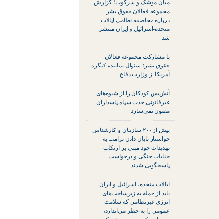
میان موشک و سرکوب؛ گزارش
مجموعه فعالان حقوق بشر
درباره مخاصمه نظامی ایالات
متحده-اسرائیل و ایران منتشر
شد
با مشارکت مجموعه فعالان
حقوق بشر؛ سئوال نماینده کنگره
آمریکا از وزارت دفاع
آتش‌بس کودکان را از شیوه‌های
غیرقانونی جذب سپاه پاسداران
مصون نمی‌سازد
بیش از ۲۰۰ سازمان و کارشناس
خواستار پایان دادن ترامپ به
تهدیدات خود مبنی بر ارتکاب
جنایات جنگی و درخواست
پاسخگویی شدند
ایالات متحده، اسرائیل و ایران
باید از حمله به زیرساخت‌های
انرژی غیرنظامی که سلامت
عمومی را به خطر می‌اندازد،