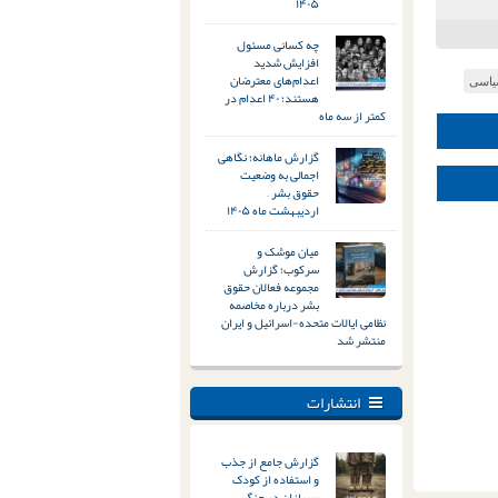
۱۴۰۵
چه کسانی مسئول
افزایش شدید
اعدام‌های معترضان
یاسی
هستند؛ ۴۰ اعدام در
کمتر از سه ماه
گزارش ماهانه؛ نگاهی
اجمالی به وضعیت
حقوق بشر –
اردیبهشت ماه ۱۴۰۵
میان موشک و
سرکوب؛ گزارش
مجموعه فعالان حقوق
بشر درباره مخاصمه
نظامی ایالات متحده-اسرائیل و ایران
منتشر شد
انتشارات
گزارش جامع از جذب
و استفاده از کودک
سربازان در جنگ