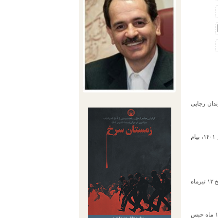
ن محکومیت از زندان رجایی
به گزارش خبرگزاری هرانا، ارگان خبری مجموعه فعالان حقوق بشر در ایران، امروز چهارشنبه ۱۶ آذر ۱۴۰۱، پیام
این زندانی سیاسی در تاریخ ۲۴ خردادماه ۱۴۰۰، توسط نیروهای امنیتی در تهران بازداشت و نهایتا در تاریخ ۱۳ تیرماه
آقای شکیبا شهریورماه ۱۴۰۰، توسط شعبه ۲۶ دادگاه انقلاب تهران به ریاست قاضی میان افشاری به ۱۳ ماه حبس