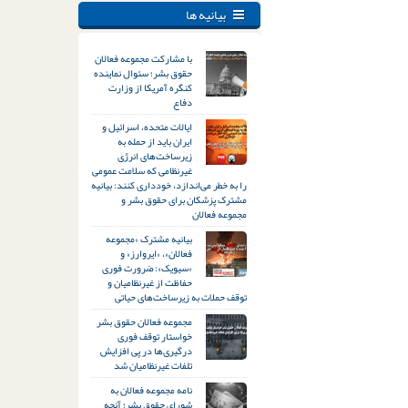
بیانیه ها
با مشارکت مجموعه فعالان
حقوق بشر؛ سئوال نماینده
کنگره آمریکا از وزارت
دفاع
ایالات متحده، اسرائیل و
ایران باید از حمله به
زیرساخت‌های انرژی
غیرنظامی که سلامت عمومی
را به خطر می‌اندازد، خودداری کنند: بیانیه
مشترک پزشکان برای حقوق بشر و
مجموعه فعالان
بیانیه مشترک «مجموعه
فعالان»، «ایروارز» و
«سیویک»: ضرورت فوری
حفاظت از غیرنظامیان و
توقف حملات به زیرساخت‌های حیاتی
مجموعه فعالان حقوق بشر
خواستار توقف فوری
درگیری‌ها در پی افزایش
تلفات غیرنظامیان شد
نامه مجموعه فعالان به
شورای حقوق بشر؛ آنچه