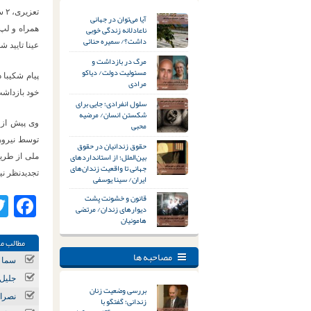
آیا می‌توان در جهانی
ناعادلانه زندگی خوبی
همراه و لپ‌
داشت؟/ سمیره حنائی
عینا تایید شد
مرگ در بازداشت و
مسئولیت دولت/ دیاکو
مرادی
خود بازداشت
سلول انفرادی؛ جایی برای
شکستن انسان/ مرضیه
محبی
حقوق زندانیان در حقوق
بین‌الملل؛ از استانداردهای
ملی از طریق اجت
جهانی تا واقعیت زندان‌های
تجدیدنظر نیز عین
ایران/ سینا یوسفی
قانون و خشونت پشت
ok
دیوارهای زندان/ مرتضی
هامونیان
مطالب مر
مصاحبه ها
سما ع
جلیل 
بررسی وضعیت زنان
نصرال
زندانی؛ گفتگو با