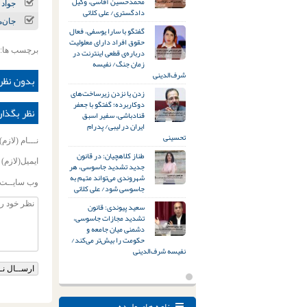
محمدحسین آقاسی، وکیل
جواد 
دادگستری/ علی کلائی
جان‌م
گفتگو با سارا یوسفی، فعال
حقوق افراد دارای معلولیت
درباره‌ی قطعی اینترنت در
برچسب ها:
زمان جنگ/ نفیسه
شرف‌الدینی
بدون نظر
زدن یا نزدن زیرساخت‌های
دوکاربرده؛ گفتگو با جعفر
نظر بگذار
قنادباشی، سفیر اسبق
ایران در لیبی/ پدرام
تحسینی
نـــام (لازم)
طناز کلاهچیان: در قانون
ایمیل(لازم)
جدید تشدید جاسوسی، هر
شهروندی می‌تواند متهم به
وب سایــت
جاسوسی شود/ علی کلائی
سعید پیوندی: قانون
تشدید مجازات جاسوسی،
دشمنی میان جامعه و
حکومت را بیش‌تر می‌کند/
نفیسه شرف‌الدینی
نامه های وارده