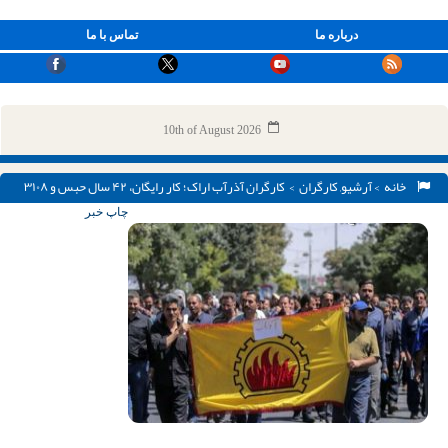
درباره ما
تماس با ما
10th of August 2026
خانه
>
آرشیو
,
کارگران
> کارگران آذرآب اراک؛ کار رایگان، ۴۲ سال حبس و ۳۱۰۸
ضربه شلاق، پاسخ اعتراض به معوقات مزدی
چاپ خبر