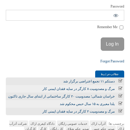
Password
Remember Me
Forgot Password
مطالب مرتـبط
دستکم ۱۱ تجمع اعتراضی برگزار شد
مرگ و مصدومیت ۸ کارگر در سایه فقدان ایمنی کار
خراسان شمالی؛ مصدومیت ۲۰ کارگر ساختمانی از ابتدای سال جاری تاکنون
یلدا معیری به ۱۵ سال حبس محکوم شد
مرگ و مصدومیت ۲ کارگر در سایه فقدان ایمنی کار
برچسب ها:
آذرآب اراک
خدمات عمومی رایگان
دادگاه کیفری اراک
شرکت آذرآب
اراک
صدور حکم حبس
صدور حکم شلاق
کار رایگان
کارگر
کارگران