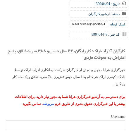
تاریخ : 1399/04/04
دسته :
آرشیو
,
کارگران
لینک کوتاه :
کد خبر : 990404448
کارگران آذرآب اراک؛ کار رایگان، ۴۲ سال حبس و ۳۱۰۸ ضربه شلاق، پاسخ
اعتراض به معوقات مزدی
خبرگزاری هرانا - چهل و دو تن ار کارگران شرکت پیمانکاری آذرآب اراک توسط
دادگاه کیفری اراک هر کدام به 1 سال حبس تعزیری، 74 ضربه شلاق و یک ماه کار
رایگان...
برای دسترسی به آرشیو خبرگزاری هرانا شما به مجوز نیاز دارید. برای اطلاعات
بیشتر با این خبرگزاری حقوق بشری از طریق فرم
مربوطه
، تماس بگیرید
Username