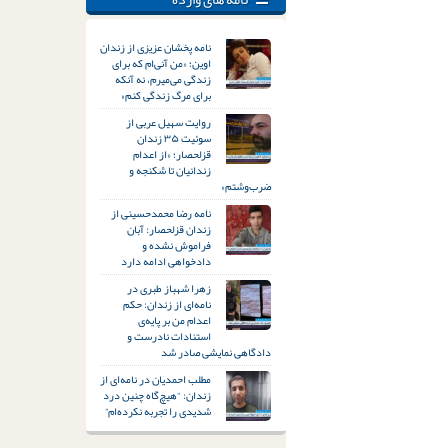
نامه پخشان عزیزی از زندان
اوین؛ «من آنی‌ام که برای
زندگی می‌میرم، نه آنکه
برای مرگ زندگی کنم»
روایت سهیل عربی از
سوئیت ۳۵ زندان
قزلحصار؛ «از اعدام
زندانیان تا شکنجه و
ضرب‌وشتم»
نامه رضا محمدحسینی از
زندان قزلحصار: آبان
فراموش نشده و
دادخواهی ادامه دارد
زهرا شهباز طبری در
نامه‌ای از زندان: حکم
اعدام من بر پایه‌ی
استنادات نادرست و
دادگاهی نمایشی صادر شد
مطلب احمدیان در نامه‌ای از
زندان: “هیچ‌گاه چنین درد
شدیدی را تجربه نکرده‌ام”