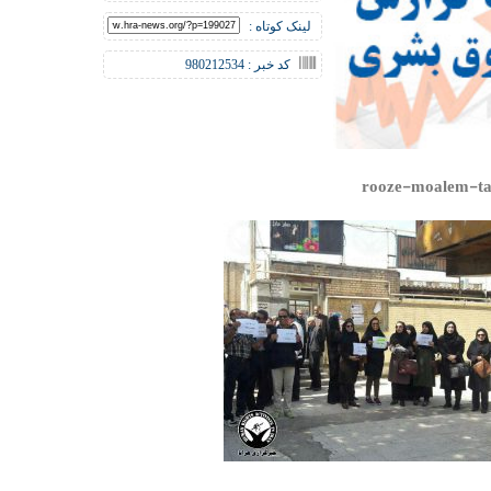
لینک کوتاه :
کد خبر : 980212534
rooze-moalem-taj