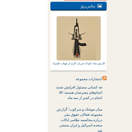
عکس روز
کارتون ماه: کودک-سرباز؛ کاری از مهتاب علینژاد
انتشارات مجموعه
چه کسانی مسئول افزایش شدید
اعدام‌های معترضان هستند؛ 40
اعدام در کمتر از سه ماه
میان موشک و سرکوب؛ گزارش
مجموعه فعالان حقوق بشر
درباره مخاصمه نظامی ایالات
متحده-اسرائیل و ایران منتشر
شد