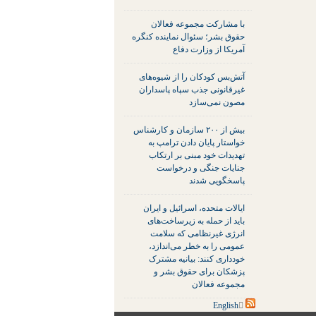
با مشارکت مجموعه فعالان
حقوق بشر؛ سئوال نماینده کنگره
آمریکا از وزارت دفاع
آتش‌بس کودکان را از شیوه‌های
غیرقانونی جذب سپاه پاسداران
مصون نمی‌سازد
بیش از ۲۰۰ سازمان و کارشناس
خواستار پایان دادن ترامپ به
تهدیدات خود مبنی بر ارتکاب
جنایات جنگی و درخواست
پاسخگویی شدند
ایالات متحده، اسرائیل و ایران
باید از حمله به زیرساخت‌های
انرژی غیرنظامی که سلامت
عمومی را به خطر می‌اندازد،
خودداری کنند: بیانیه مشترک
پزشکان برای حقوق بشر و
مجموعه فعالان