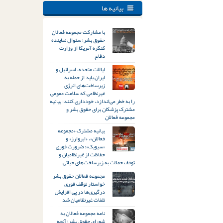
بیانیه ها
با مشارکت مجموعه فعالان
حقوق بشر؛ سئوال نماینده
کنگره آمریکا از وزارت
دفاع
ایالات متحده، اسرائیل و
ایران باید از حمله به
زیرساخت‌های انرژی
غیرنظامی که سلامت عمومی
را به خطر می‌اندازد، خودداری کنند: بیانیه
مشترک پزشکان برای حقوق بشر و
مجموعه فعالان
بیانیه مشترک «مجموعه
فعالان»، «ایروارز» و
«سیویک»: ضرورت فوری
حفاظت از غیرنظامیان و
توقف حملات به زیرساخت‌های حیاتی
مجموعه فعالان حقوق بشر
خواستار توقف فوری
درگیری‌ها در پی افزایش
تلفات غیرنظامیان شد
نامه مجموعه فعالان به
شورای حقوق بشر؛ آنچه