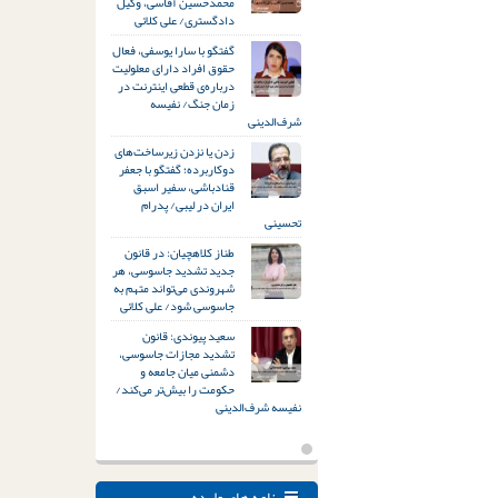
محمدحسین آقاسی، وکیل
دادگستری/ علی کلائی
گفتگو با سارا یوسفی، فعال
حقوق افراد دارای معلولیت
درباره‌ی قطعی اینترنت در
زمان جنگ/ نفیسه
شرف‌الدینی
زدن یا نزدن زیرساخت‌های
دوکاربرده؛ گفتگو با جعفر
قنادباشی، سفیر اسبق
ایران در لیبی/ پدرام
تحسینی
طناز کلاهچیان: در قانون
جدید تشدید جاسوسی، هر
شهروندی می‌تواند متهم به
جاسوسی شود/ علی کلائی
سعید پیوندی: قانون
تشدید مجازات جاسوسی،
دشمنی میان جامعه و
حکومت را بیش‌تر می‌کند/
نفیسه شرف‌الدینی
نامه های وارده