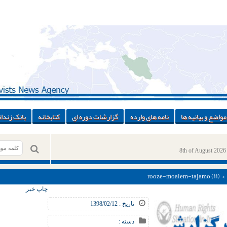
مواضع و بیانیه ها
نامه های وارده
گزارشات دوره ای
کتابخانه
بانک زندان
8th of August 2026
> > rooze-moale
چاپ خبر
تاریخ : 1398/02/12
دسته :