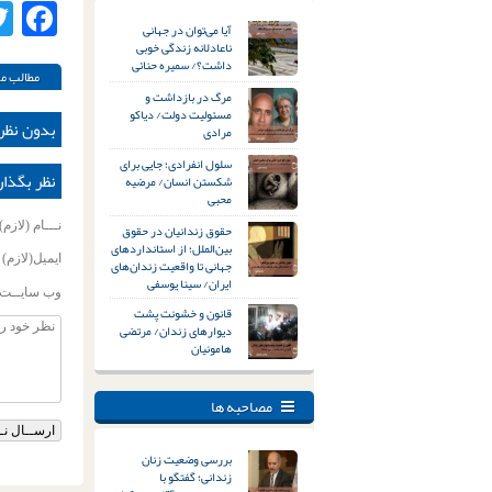
ok
آیا می‌توان در جهانی
ناعادلانه زندگی خوبی
داشت؟/ سمیره حنائی
مطالب مر
مرگ در بازداشت و
مسئولیت دولت/ دیاکو
بدون نظر
مرادی
سلول انفرادی؛ جایی برای
نظر بگذار
شکستن انسان/ مرضیه
محبی
نـــام (لازم)
حقوق زندانیان در حقوق
بین‌الملل؛ از استانداردهای
ایمیل(لازم)
جهانی تا واقعیت زندان‌های
ایران/ سینا یوسفی
وب سایــت
قانون و خشونت پشت
دیوارهای زندان/ مرتضی
هامونیان
مصاحبه ها
بررسی وضعیت زنان
زندانی؛ گفتگو با