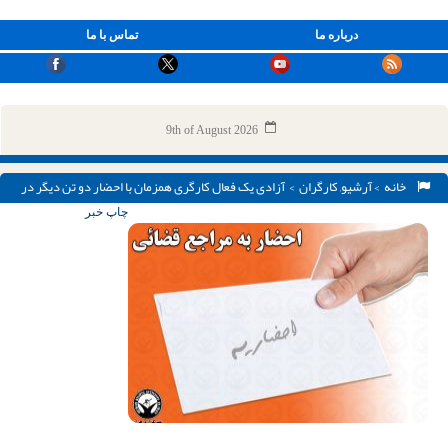
درباره ما
تماس با ما
9th of August 2026
خانه
>
آرشیو
,
کارگران
> آزادی یک فعال کارگری همزمان با احضار دو تن دیگر در
سنندج
چاپ خبر