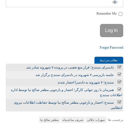
Remember Me
Forgot Password
مطالب مرتـبط
دادسرای سنندج؛ قرار منع تعقیب در پرونده ۷ شهروند صادر شد
جلسه بازپرسی ۷ شهروند در دادسرای سنندج برگزار شد
سنندج؛ ۷ شهروند به دادسرا احضار شدند
همزمان با روز جهانی کارگر؛ احضار و بازجویی مظفر صالح‌ نیا توسط اداره
اطلاعات سنندج
سنندج؛ احضار و بازجویی مظفر صالح‌ نیا توسط حفاظت اطلاعات نیروی
انتظامی
برچسب ها:
سهراب جلالی
شریف ساعدپناه
مظفر صالح نیا