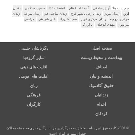
برچسب ها:
آرش صادقی
آیت الله نکونام
اعتصاب غذا
حسن رستگاری
زندان
اوین
زندان تبریز
زندان رجایی شهر کرج
زندان ساحلی قم
زندان مراغه
زندان
مرکزی ارومیه
زندان مرکزی تبریز
سعید شیرزاد
علی شریعتی
مرتضی
مرادپور
مهدی کوخیان
نزار زکا
صفحه اصلی
دگرباشان جنسی
بهداشت و محیط زیست
سایر گروهها
اصناف
اقلیت های دینی
اندیشه و بیان
اقلیت های قومی
حقوق آکادمیک
زنان
زندانیان
فرهنگی
اعدام
کارگران
کودکان
© 2026 کلیه حقوق این سایت متعلق به خبرگزاری هرانا، ارگان خبری مجموعه فعالان
حقوق بشر در ایران است