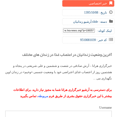
خبر اختصاصی
تاریخ : 1395/10/08
دسته :
slide
,
آرشیو
,
زندانیان
لینک کوتاه :
کد خبر : 9510081039
آخرین وضعیت زندانیان در اعتصاب غذا در زندان های مختلف
خبرگزاری هرانا – آرش صادقی در شصت و ششمین و علی شریعتی در پنجاه و
هشتمین روز از اعتصاب غذای اعتراضی خود با وضعیت جسمی «وخیم» در زندان اوین
نگهداری می ...
برای دسترسی به آرشیو خبرگزاری هرانا شما به مجوز نیاز دارید. برای اطلاعات
بیشتر با این خبرگزاری حقوق بشری از طریق فرم
مربوطه
، تماس بگیرید
Username