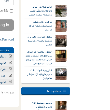
آیا می‌توان در جهانی
ناعادلانه زندگی خوبی
Remember Me
داشت؟/ سمیره حنائی
مرگ در بازداشت و
مسئولیت دولت/ دیاکو
مرادی
سلول انفرادی؛ جایی برای
ot Password
شکستن انسان/ مرضیه
محبی
مطالب مر
حقوق زندانیان در حقوق
بین‌الملل؛ از استانداردهای
زندان
جهانی تا واقعیت زندان‌های
ایران/ سینا یوسفی
تداوم
قانون و خشونت پشت
قم؛ ت
دیوارهای زندان/ مرتضی
عدم 
هامونیان
تداو
مصاحبه ها
برچسب ها:
بررسی وضعیت زنان
زندانی؛ گفتگو با