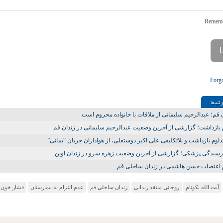
Forg
تـبط
 قم؛ عبدالرحیم سلیمانی از ملاقات با خانواده محروم است
 بازداشت؛ گزارشی از آخرین وضعیت عبدالرحیم سلیمانی در زندان قم
داوم بازداشت و بلاتکلیفی علی اکبر دوستعلی، از هواداران جریان “یمانی”
رسیدگی پزشکی؛ گزارشی از آخرین وضعیت زهره سرو در زندان اوین
م اعتصاب حسن هاشمی در زندان ساحلی قم
آیت الله نکونام
روحانی منتقد زندانی
زندان ساحلی قم
عدم اعزام به بیمارستان
فشار خون