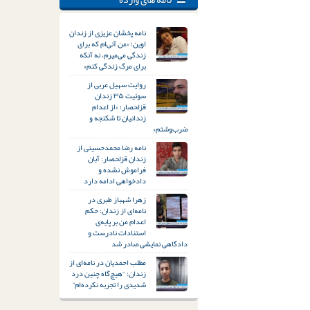
نامه پخشان عزیزی از زندان
اوین؛ «من آنی‌ام که برای
زندگی می‌میرم، نه آنکه
برای مرگ زندگی کنم»
روایت سهیل عربی از
سوئیت ۳۵ زندان
قزلحصار؛ «از اعدام
زندانیان تا شکنجه و
ضرب‌وشتم»
نامه رضا محمدحسینی از
زندان قزلحصار: آبان
فراموش نشده و
دادخواهی ادامه دارد
زهرا شهباز طبری در
نامه‌ای از زندان: حکم
اعدام من بر پایه‌ی
استنادات نادرست و
دادگاهی نمایشی صادر شد
مطلب احمدیان در نامه‌ای از
زندان: “هیچ‌گاه چنین درد
شدیدی را تجربه نکرده‌ام”