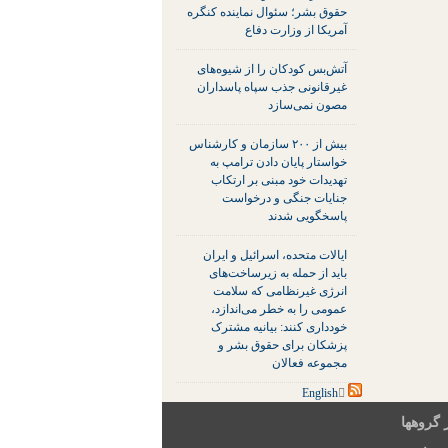
حقوق بشر؛ سئوال نماینده کنگره
آمریکا از وزارت دفاع
آتش‌بس کودکان را از شیوه‌های
غیرقانونی جذب سپاه پاسداران
مصون نمی‌سازد
بیش از ۲۰۰ سازمان و کارشناس
خواستار پایان دادن ترامپ به
تهدیدات خود مبنی بر ارتکاب
جنایات جنگی و درخواست
پاسخگویی شدند
ایالات متحده، اسرائیل و ایران
باید از حمله به زیرساخت‌های
انرژی غیرنظامی که سلامت
عمومی را به خطر می‌اندازد،
خودداری کنند: بیانیه مشترک
پزشکان برای حقوق بشر و
مجموعه فعالان
 گروهها