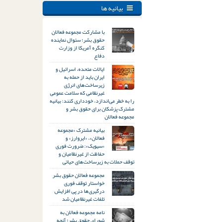
بیانیه ها
با مشارکت مجموعه فعالان
حقوق بشر؛ سئوال نماینده
کنگره آمریکا از وزارت
دفاع
ایالات متحده، اسرائیل و
ایران باید از حمله به
زیرساخت‌های انرژی
غیرنظامی که سلامت عمومی
را به خطر می‌اندازد، خودداری کنند: بیانیه
مشترک پزشکان برای حقوق بشر و
مجموعه فعالان
بیانیه مشترک «مجموعه
فعالان»، «ایروارز» و
«سیویک»: ضرورت فوری
حفاظت از غیرنظامیان و
توقف حملات به زیرساخت‌های حیاتی
مجموعه فعالان حقوق بشر
خواستار توقف فوری
درگیری‌ها در پی افزایش
تلفات غیرنظامیان شد
نامه مجموعه فعالان به
شورای حقوق بشر؛ آنچه