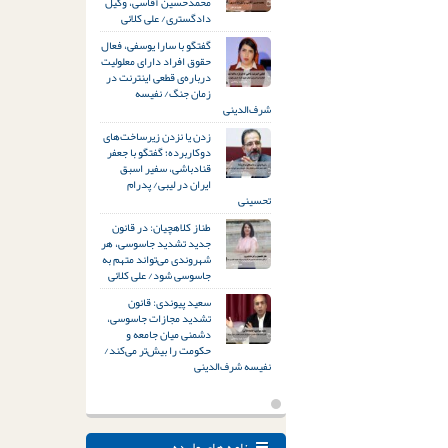
محمدحسین آقاسی، وکیل
دادگستری/ علی کلائی
گفتگو با سارا یوسفی، فعال
حقوق افراد دارای معلولیت
درباره‌ی قطعی اینترنت در
زمان جنگ/ نفیسه
شرف‌الدینی
زدن یا نزدن زیرساخت‌های
دوکاربرده؛ گفتگو با جعفر
قنادباشی، سفیر اسبق
ایران در لیبی/ پدرام
تحسینی
طناز کلاهچیان: در قانون
جدید تشدید جاسوسی، هر
شهروندی می‌تواند متهم به
جاسوسی شود/ علی کلائی
سعید پیوندی: قانون
تشدید مجازات جاسوسی،
دشمنی میان جامعه و
حکومت را بیش‌تر می‌کند/
نفیسه شرف‌الدینی
نامه های وارده