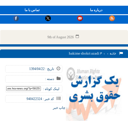
درباره ما
تماس با ما
9th of August 2026
خانه
> > hakime shokri azadi ۴
تاریخ : 1394/04/22
دسته :
لینک کوتاه :
کد خبر : 940422324
چاپ خبر