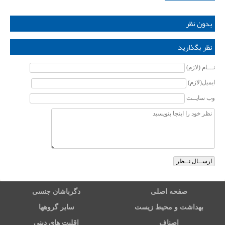
بدون نظر
نظر بگذارید
نـــام (لازم)
ایمیل(لازم)
وب سایــت
صفحه اصلی
دگرباشان جنسی
بهداشت و محیط زیست
سایر گروهها
اصناف
اقلیت های دینی