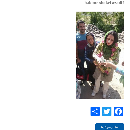
hakime shokri azadi ۱
Share
Twitter
Facebook
مطالب مرتـبط