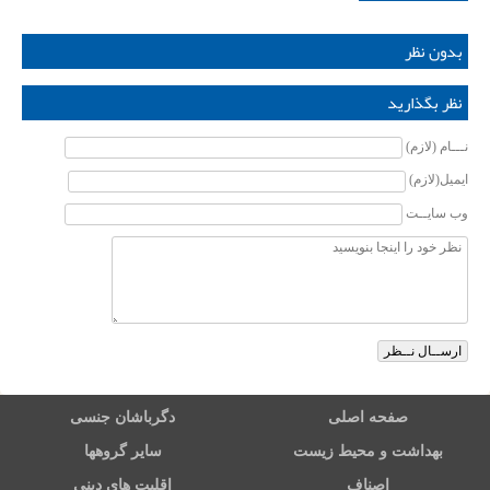
بدون نظر
نظر بگذارید
نـــام (لازم)
ایمیل(لازم)
وب سایــت
صفحه اصلی
دگرباشان جنسی
بهداشت و محیط زیست
سایر گروهها
اصناف
اقلیت های دینی