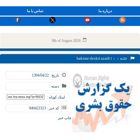
درباره ما
تماس با ما
9th of August 2026
خانه
> > hakime shokri azadi ۱
تاریخ : 1394/04/22
دسته :
لینک کوتاه :
کد خبر : 940422323
چاپ خبر