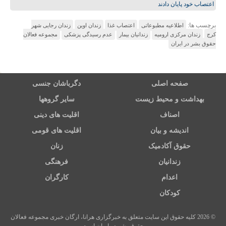
اعتصاب خود پایان دادند
برچسب ها:
اطلاعیه مطبوعاتی
اعتصاب غذا
زندان اوین
زندان رجایی شهر
کرج
زندان مرکزی ارومیه
زندانیان بیمار
عدم رسیدگی پزشکی
مجموعه فعالان
حقوق بشر در ایران
صفحه اصلی
دگرباشان جنسی
بهداشت و محیط زیست
سایر گروهها
اصناف
اقلیت های دینی
اندیشه و بیان
اقلیت های قومی
حقوق آکادمیک
زنان
زندانیان
فرهنگی
اعدام
کارگران
کودکان
© 2026 کلیه حقوق این سایت متعلق به خبرگزاری هرانا، ارگان خبری مجموعه فعالان
حقوق بشر در ایران است