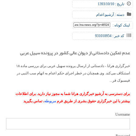
تاریخ : 1393/10/10
دسته :
آرشیو
,
اعدام
لینک کوتاه :
کد خبر : 931010954
عدم تمکین دادستانی از دیوان عالی کشور در پرونده سهیل عربی
خبرگزاری هرانا - دادستانی از ارسال پرونده سهیل عربی برای بررسی ماده ۱۸
استنکاف می‌کند. وی همچنان در خطر اجرای حکم اعدام به اتهام سب النبی در
فیسبوک قر...
برای دسترسی به آرشیو خبرگزاری هرانا شما به مجوز نیاز دارید. برای اطلاعات
بیشتر با این خبرگزاری حقوق بشری از طریق فرم
مربوطه
، تماس بگیرید
Username