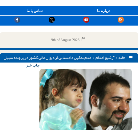
درباره ما
تماس با ما
9th of August 2026
خانه
>
آرشیو
,
اعدام
> عدم تمکین دادستانی از دیوان عالی کشور در پرونده سهیل
عربی
چاپ خبر