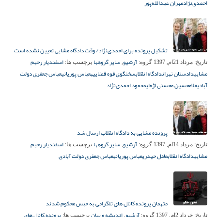
احمدی‌نژاد
مهران عبدالله‌پور
تشکیل پرونده برای احمدی‌نژاد/ وقت دادگاه مشایی تعیین نشده است
آرشیو
سایر گروهها
اسفندیار رحیم
تاریخ:
مرداد 21ام, 1397
گروه:
,
برچسب ها:
مشایی
دادستان تهران
دادگاه انقلاب
سخنگوی قوه قضاییه
عباس پوریانی
عباس جعفری دولت
آبادی
غلامحسین محسنی اژه‌ای
محمود احمدی‌نژاد
پرونده مشایی به دادگاه انقلاب ارسال شد
آرشیو
سایر گروهها
اسفندیار رحیم
تاریخ:
مرداد 14ام, 1397
گروه:
,
برچسب ها:
مشایی
دادگاه انقلاب
عادل حیدری
عباس پوریانی
عباس جعفری دولت آبادی
متهمان پرونده کانال های تلگرامی به حبس محکوم شدند
آرشیو
اندیشه و بیان
پرونده کانال های
تاریخ:
خرداد 2ام, 1397
گروه:
,
برچسب ها: