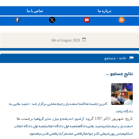
درباره ما
تماس با ما
6th of August 2026
خانه
> جستجو
نتایج جستجو ...
آخرین جلسه محاکمه اسفندیار رحیم مشایی برگزار شد / حمید بقایی به
دادگاه نیامد
آرشیو
اندیشه و بیان
سایر گروهها
تاریخ:
شهریور 11ام, 1397
گروه:
,
,
برچسب ها:
اسفندیار رحیم مشایی
حمید بقایی
دادگاه
شعبه اول دادگاه انقلاب
شعبه اول دادگاه انقلاب
اسلامی
عباس پوریانی
علی اکبر جوانفکر
قاضی غضنفرآبادی
قاضی قنبرنیا
محمود