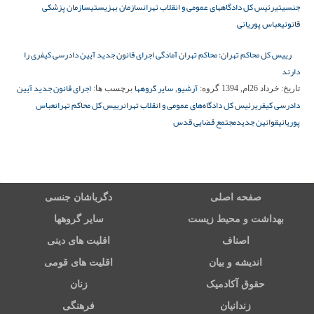
جنسیتی
رئیس کل دادگاههای عمومی و انقلاب تهران
سازمان بهزیستی
سازمان پزشکی
قانونی
عباس پوریانی
رییس کل محاکم تهران: محاکم تهران آمادگی اجرای قانون جدید آیین دادرسی کیفری را
دارند
آرشیو
سایر گروهها
اجرای قانون جدید آیین
تاریخ:
خرداد 26ام, 1394
گروه:
,
برچسب ها:
دادرسی کیفری
رئیس کل دادگاه‌های عمومی و انقلاب تهران
رییس کل محاکم تهران
عباس
پوریانی
قوانین جدید
مجتمع قضایی قدس
صفحه اصلی
دگرباشان جنسی
بهداشت و محیط زیست
سایر گروهها
اصناف
اقلیت های دینی
اندیشه و بیان
اقلیت های قومی
حقوق آکادمیک
زنان
زندانیان
فرهنگی