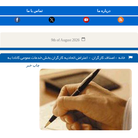
درباره ما
تماس با ما
9th of August 2026
خانه
>
اصناف
,
کارگران
> اعتراض اتحادیه کارگران بخش خدمات عمومی کانادا به
وضعیت فعالین صنفی در ایران
چاپ خبر