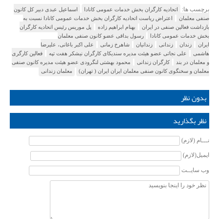
برچسب ها:
اتحادیه کارگران بخش خدمات عمومی کانادا
اسماعیل عبدی دبیر کل کانون
صنفی معلمان
اعتراض ریاست اتحادیه کارگران بخش خدمات عمومی کانادا نسبت به
بازداشت فعالین صنفی در ایران
بهنام ابراهیم زاده
پل موریس رئیس اتحادیه کارگران
بخش خدمات عمومی کانادا
رسول بداقی عضو کانون صنفی معلمان
ایران
زندان
زندانی
زندانیان
شاهرخ زمانی
علی اکبر باغانی، علیرضا
هاشمی
علی نجاتی عضو هیئت مدیره سندیکای کارگران نیشکر هفت تپه
فعالین کارگری
و معلمان در بند
کارگران زندانی
محمود بهشتی لنگرودی عضو هیئت مدیره کانون صنفی
معلمان و سخنگوی کانون صنفی معلمان ایران ایران ( تهران)
معلمان زندانی
بدون نظر
نظر بگذارید
نـــام (لازم)
ایمیل(لازم)
وب سایــت