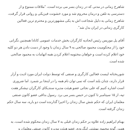
شاهرخ زمانی در مدتی که در زندان بسر می برده است، “ملاقات ممنوع و از
دسترسی به تلفن و درمان محروم شد و مورد خشونت فیزیکی و روانی قرار گرفت،
شاهرخ زمانی به دلیل شجاعت اش به یکی مشهورترین و محترم ترین فعالین
کارگری زندانی در ایران بدل شد”.
آقای پل موریس رئیس اتحادیه کارگران بخش خدمات عمومی کانادا همچنین نگرانی
خود را از محکومیت محمود صالحی به ۹ سال زندان با وجود از دست دادن هر دو کلیه
خود اعلام کرده است و خواهان مختومه اعلام کردن همه اتهامات به محمود صالحی
شده است.
شوربختانه لیست فعالین کارگری و صنفی که توسط دولت ایران مورد اذیت و آزار
قرار دارند، چنان بلند است که نمی توان نام همه را در اینجا بر شمرد. اما ضروری
است اشاره کنیم که علی نجاتی عضو هیئت مدیره سندیکای کارگران نیشکر هفت
تپه، از ۱۵ سپتامبر تا کنون در حبس بسر می برد. رسول بداقی عضو کانون صنفی
معلمان ایران که حکم شش سال زندان را اخیرا گذارنده است دو باره، سه سال حکم
زندان گرفته است.
بهنام ابراهیم زاده علاوه بر حکم زندان قبلی به ۷ سال زندان محکوم شده است، به
همین گونه محمود بهشتی لنگرودی عضو هیئت مدیره کانون صنفی معلمان و