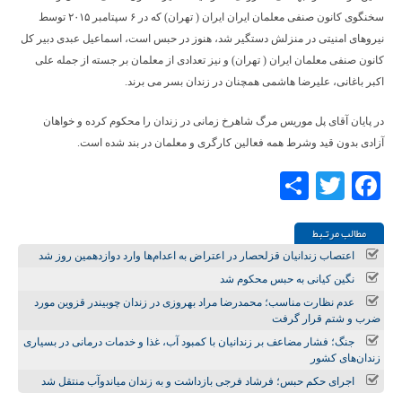
سخنگوی کانون صنفی معلمان ایران ایران ( تهران) که در ۶ سپتامبر ۲۰۱۵ توسط
نیروهای امنیتی در منزلش دستگیر شد، هنوز در حبس است، اسماعیل عبدی دبیر کل
کانون صنفی معلمان ایران ( تهران) و نیز تعدادی از معلمان بر جسته از جمله علی
اکبر باغانی، علیرضا هاشمی همچنان در زندان بسر می برند.
در پایان آقای پل موریس مرگ شاهرخ زمانی در زندان را محکوم کرده و خواهان
آزادی بدون قید وشرط همه فعالین کارگری و معلمان در بند شده است.
Share
Twitter
Facebook
مطالب مرتـبط
اعتصاب زندانیان قزلحصار در اعتراض به اعدام‌ها وارد دوازدهمین روز شد
نگین کیانی به حبس محکوم شد
عدم نظارت مناسب؛ محمدرضا مراد بهروزی در زندان چوبیندر قزوین مورد
ضرب و شتم قرار گرفت
جنگ؛ فشار مضاعف بر زندانیان با کمبود آب، غذا و خدمات درمانی در بسیاری
زندان‌های کشور
اجرای حکم حبس؛ فرشاد فرجی بازداشت و به زندان میاندوآب منتقل شد