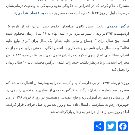
مشترک اعلام کردند که در اعتراض به چگونگی نحوه رسیدگی به وضعیت درمانی‌شان
در مرحله اول از روز ۲۴ تا ۲۶ دی‌ماه به مدت سه روز
دست به اعتصاب غذا می‌زنند
.
نرگس محمدی
، نایب رییس کانون مدافعان حقوق بشر ایران، که از تاریخ ۱۵
اردیبهشت ۱۳۹۴در زندان بسر می‌برد، برای سه اتهام به ۱۶ سال زندان محکوم شده
است. پنج سال برای ” اجتماع و تبانی علیه نظام” یک سال برای “برای تبلیغ علیه
نظام” و ده سال برای تاسیس و همکاری با انجمن لگام، انجمنی برای لغو مجازات
اعدام، مطالبه‌ای که از سوی حکومت در ایران تحمل نمی‌شود. بنا بر ماده ۱۳۴ قانون
مجازات اسلامی و با درنظر داشت «مجازات اشد»، نرگس محمدی باید ۱۰ سال زندان
را تحمل کند.
روز ۹ تیرماه ۱۳۹۷، در پی عارضه کلیه و کیسه صفرا به بیمارستان انتقال داده شد. که
سه روز بعد دوباره به زندان بازگشت. نرگس محمدی از بیماری ها متعددی رنج می‌برد
از این میان دو بیماری آمبولی ریه و فلج عضلانی و همچنین در روز ۸ خرداد ۱۳۹۶ در پی
خونریزی رحم به بیمارستان انتقال داده شد و روز بعد مورد عمل جراحی قرار گرفت.
اما دو روز پس از عمل جراحی به زندان بازگرداننده شد.
Share
Twitter
Facebook