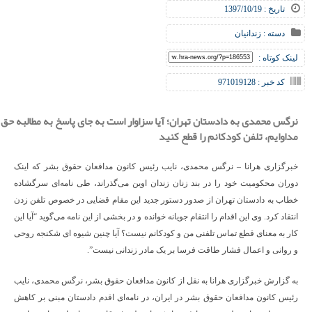
تاریخ : 1397/10/19
دسته :
زندانیان
لینک کوتاه :
کد خبر : 971019128
نرگس محمدی به دادستان تهران؛ آیا سزاوار است به جای پاسخ به مطالبه حق
مداوایم، تلفن کودکانم را قطع کنید
خبرگزاری هرانا – نرگس محمدی، نایب رئیس کانون مدافعان حقوق بشر که اینک
دوران محکومیت خود را در بند زنان زندان اوین می‌گذراند، طی نامه‌ای سرگشاده
خطاب به دادستان تهران از صدور دستور جدید این مقام قضایی در خصوص تلفن زدن
انتقاد کرد. وی این اقدام را انتقام جویانه خوانده و در بخشی از این نامه می‌گوید “آیا این
کار به معنای قطع تماس تلفنی من و کودکانم نیست؟ آیا چنین شیوه ای شکنجه روحی
و روانی و اعمال فشار طاقت فرسا بر یک مادر زندانی نیست”.
به گزارش خبرگزاری هرانا به نقل از کانون مدافعان حقوق بشر، نرگس محمدی، نایب
رئیس کانون مدافعان حقوق بشر در ایران، در نامه‌ای اقدم دادستان مبنی بر کاهش