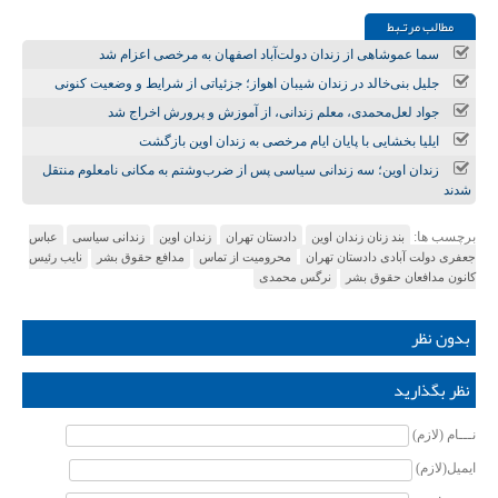
مطالب مرتـبط
سما عموشاهی از زندان دولت‌آباد اصفهان به مرخصی اعزام شد
جلیل بنی‌خالد در زندان شیبان اهواز؛ جزئیاتی از شرایط و وضعیت کنونی
جواد لعل‌محمدی، معلم زندانی، از آموزش‌ و پرورش اخراج شد
ایلیا بخشایی با پایان ایام مرخصی به زندان اوین بازگشت
زندان اوین؛ سه زندانی سیاسی پس از ضرب‌وشتم به مکانی نامعلوم منتقل
شدند
برچسب ها:
بند زنان زندان اوین
دادستان تهران
زندان اوین
زندانی سیاسی
عباس
جعفری دولت آبادی دادستان تهران
محرومیت از تماس
مدافع حقوق بشر
نایب رئیس
کانون مدافعان حقوق بشر
نرگس محمدی
بدون نظر
نظر بگذارید
نـــام (لازم)
ایمیل(لازم)