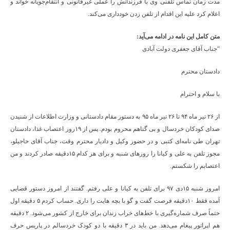
مدت زمان تماس تلفنی وی با فرزندانش را عملی غیرقانونی و انتقام‌جویانه خواند و
اعلام کرد علیه این اقدام از تلفن زدن خودداری می‌کند.
متن کامل این نامه در ادامه می‌آید:
“جناب آقای جعفری دولت آبادی
دادستان محترم
با سلام و احترام
از ۲۶ تیر ماه ۹۴ تا ۲۶ تیر ماه ۹۵ به دستور مقام دادستانی و وزارت اطلاعات از شنیدن
صدای کودکان خردسال و بی گناهم محروم بودم. پس از ۱۹روز اعتصاب غذا، دادستان
تهران طی نامه‌ای کتبی و در حضور وکیل و دادیار محترم وقت، جناب آقای حاجیلو،
مجوز تلفن به علی و کیانا را روزهای شنبه و برای هر کدام ۱۵دقیقه صادر کردند و من
اعتصابم را شکستم.
امروز شنبه ۱۵دی ۹۷ برای تلفن به کیانا و علی رفتم. گفتند از امروز دستور قضایی
آمده فقط ۱۰دقیقه فرصت گفت و گو با بچه هایت را داری. حساب کردم ۵ دقیقه اول
حتماً صرف شماره‌گیری با خط‌های خراب زندان برای خارج از کشور می‌شود. ۲ دقیقه
هم اپراتور پیغام می‌دهد. من باید در ۳ دقیقه با دو کودک خردسالم در پاریس حرف