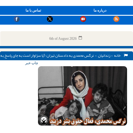
درباره ما
تماس با ما
6th of August 2026
خانه
>
زندانیان
> نرگس محمدی به دادستان تهران؛ آیا سزاوار است به جای پاسخ به
مطالبه حق مداوایم، تلفن کودکانم را قطع کنید
چاپ خبر