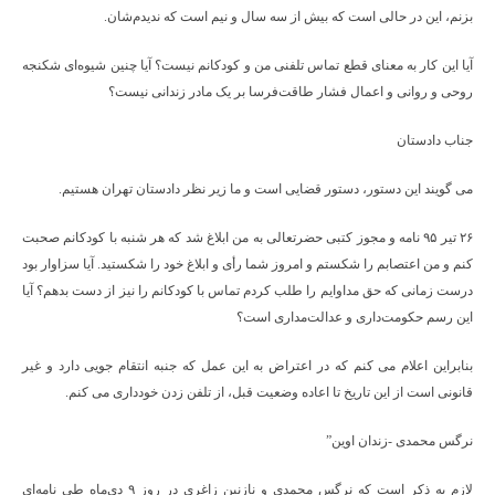
بزنم، این در حالی است که بیش از سه سال و نیم است که ندیدم‌شان.
آیا این کار به معنای قطع تماس تلفنی من و کودکانم نیست؟ آیا چنین شیوه‌ای شکنجه
روحی و روانی و اعمال فشار طاقت‌فرسا بر یک مادر زندانی نیست؟
جناب دادستان
می گویند این دستور، دستور قضایی است و ما زیر نظر دادستان تهران هستیم.
۲۶ تیر ۹۵ نامه و مجوز کتبی حضرتعالی به من ابلاغ شد که هر شنبه با کودکانم صحبت
کنم و من اعتصابم را شکستم و امروز شما رأی و ابلاغ خود را شکستید. آیا سزاوار بود
درست زمانی که حق مداوایم را طلب کردم تماس با کودکانم را نیز از دست بدهم؟ آیا
این رسم حکومت‌داری و عدالت‌مداری است؟
بنابراین اعلام می کنم که در اعتراض به این عمل که جنبه انتقام جویی دارد و غیر
قانونی است از این تاریخ تا اعاده وضعیت قبل، از تلفن زدن خودداری می کنم.
نرگس محمدی -زندان اوین”
لازم به ذکر است که نرگس محمدی و نازنین زاغری در روز ۹ دی‌ماه طی نامه‌ای