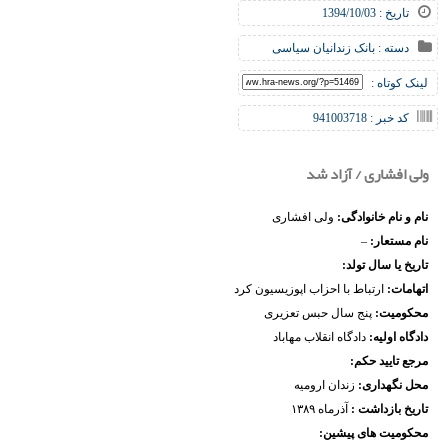
تاریخ : 1394/10/03
دسته :
بانک زندانیان سیاسی
لینک کوتاه :
کد خبر : 941003718
ولی افشاری / آزاد شد
نام و نام خانوادگی:
ولی افشاری
نام مستعار:
–
تاریخ یا سال تولد:
اتهامات:
ارتباط با احزاب اپوزیسیون کرد
محکومیت:
پنج سال حبس تعزیری
دادگاه اولیه:
دادگاه انقلاب مهاباد
مرجع تایید حکم:
محل نگهداری:
زندان ارومیه
تاریخ بازداشت :
آذرماه ۱۳۸۹
محکومیت های پیشین: