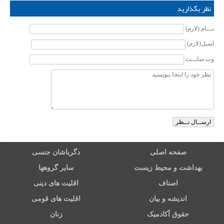
نظر بگذارید
نـــام (لازم)
ایمیل(لازم)
وب سایــت
صفحه اصلی
دگرباشان جنسی
بهداشت و محیط زیست
سایر گروهها
اصناف
اقلیت های دینی
اندیشه و بیان
اقلیت های قومی
حقوق آکادمیک
زنان