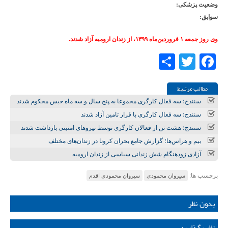
وضعیت پزشکی:
سوابق:
وی روز جمعه ۱ فروردین‌ماه ۱۳۹۹، از زندان ارومیه آزاد شدند.
Share
Twitter
Facebook
مطالب مرتـبط
سنندج؛ سه فعال کارگری مجموعا به پنج سال و سه ماه حبس محکوم شدند
سنندج؛ سه فعال کارگری با قرار تامین آزاد شدند
سنندج؛ هشت تن از فعالان کارگری توسط نیروهای امنیتی بازداشت شدند
بیم و هراس‌ها؛ گزارش جامع بحران کرونا در زندان‌های مختلف
آزادی زودهنگام شش زندانی سیاسی از زندان ارومیه
برچسب ها:
سیروان محمودی
سیروان محمودی اقدم
بدون نظر
نظر بگذارید