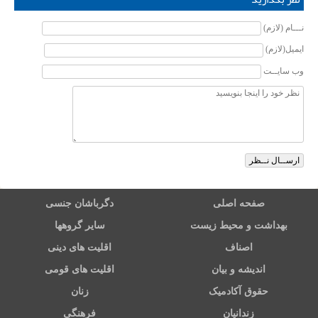
نـــام (لازم)
ایمیل(لازم)
وب سایــت
صفحه اصلی
دگرباشان جنسی
بهداشت و محیط زیست
سایر گروهها
اصناف
اقلیت های دینی
اندیشه و بیان
اقلیت های قومی
حقوق آکادمیک
زنان
زندانیان
فرهنگی