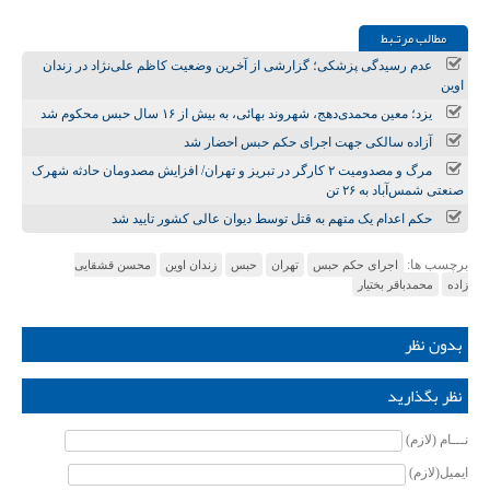
مطالب مرتـبط
عدم رسیدگی پزشکی؛ گزارشی از آخرین وضعیت کاظم علی‌نژاد در زندان
اوین
یزد؛ معین محمدی‌دهج، شهروند بهائی، به بیش از ۱۶ سال حبس محکوم شد
آزاده سالکی جهت اجرای حکم حبس احضار شد
مرگ و مصدومیت ۲ کارگر در تبریز و تهران/ افزایش مصدومان حادثه شهرک
صنعتی شمس‌آباد به ۲۶ تن
حکم اعدام یک متهم به قتل توسط دیوان عالی کشور تایید شد
برچسب ها:
اجرای حکم حبس
تهران
حبس
زندان اوین
محسن قشقایی
زاده
محمدباقر بختیار
بدون نظر
نظر بگذارید
نـــام (لازم)
ایمیل(لازم)