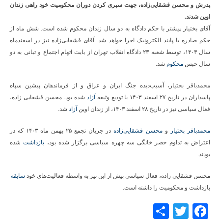
پدرش و محسن قشقایی‌زاده، جهت سپری کردن دوران محکومیت خود راهی زندان
اوین شدند.
آقای بختیار پیشتر با حکم دادگاه به دو سال زندان محکوم شده است. شش ماه از
حکم صادره با پابند الکترونیک اجرا خواهد شد. آقای قشقایی‌زاده نیز در اسفندماه
سال ۱۴۰۳، توسط شعبه ۲۳ دادگاه انقلاب تهران از بابت اتهام اجتماع و تبانی به دو
سال حبس
محکوم
شد.
محمدباقر بختیار، آسیب‌دیده جنگ ایران و عراق و از فرماندهان پیشین سپاه
پاسداران در تاریخ ۲۷ اسفند ۱۴۰۳ با تودیع وثیقه
آزاد
شده بود. محسن قشقایی زاده،
فعال سیاسی نیز در تاریخ ۲۸ اسفند ۱۴۰۳، از زندان اوین
آزاد
شد.
محمدباقر بختیار
و
محسن قشقایی‌زاده
در جریان تجمع ۲۵ بهمن ماه ۱۴۰۳ که در
اعتراض به تداوم حصر خانگی سه چهره سیاسی برگزار شده بود،
بازداشت
شده
بودند.
محسن قشقایی زاده، فعال سیاسی پیش از این نیز به واسطه فعالیت‌های خود
سابقه
بازداشت و محکومیت را داشته است.
Share
Twitter
Facebook