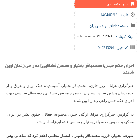
خبر اختصاصی
تاریخ : 1404/02/13
دسته :
slide
,
اندیشه و بیان
لینک کوتاه :
کد خبر : 040213201
اجرای حکم حبس؛ محمدباقر بختیار و محسن قشقایی‌زاده راهی زندان اوین
شدند
خبرگزاری هرانا – روز جاری، محمدباقر بختیار، آسیب‌دیده جنگ ایران و عراق و از
فرماندهان پیشین سپاه پاسداران به همراه محسن قشقایی‌زاده، فعال سیاسی جهت
اجرای حکم حبس راهی زندان اوین شدند.
به گزارش خبرگزاری هرانا، ارگان خبری مجموعه فعالان حقوق بشر در ایران،
محکومیت حبس محمدباقر بختیار و محسن قشقایی‌زاده اجرا شد.
علیرضا بختیار، فرزند محمدباقر بختیار با انتشار مطلبی اعلام کرد که ساعاتی پیش