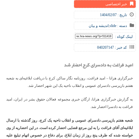
خبر اختصاصی
تاریخ : 1404/02/07
دسته :
slide
,
اندیشه و بیان
لینک کوتاه :
کد خبر : 040207147
امید فراغت به دادسرای کرج احضار شد
خبرگزاری هرانا – امید فراغت، روزنامه نگار ساکن کرج با دریافت ابلاغیه‌ای به شعبه
هفتم بازپرسی
دادسرای عمومی و انقلاب ناحیه یک این شهر
احضار شد.
به گزارش خبرگزاری هرانا، ارگان خبری مجموعه فعالان حقوق بشر در ایران، امید
فراغت به دادسرا احضار شد.
شعبه هفتم بازپرسی
دادسرای عمومی و انقلاب ناحیه یک کرج،
روز گذشته با ارسال
ابلاغیه‌ای آقای فراغت را به این مرجع قضایی احضار کرده است. در این احضاریه از وی
خواسته شده که ظرف پنج روز از زمان ابلاغ، برای دفاع در خصوص اتهام تبلیغ علیه