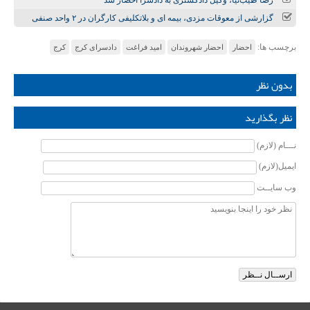
رضا طیب‌نیا، وکیل دادگستری به دادسرا احضار شد
گزارشی از معوقات مزدی، بیمه ای و بلاتکلیفی کارگران در ۲ واحد صنفی
برچسب ها:
احضار
احضار شهروندان
امید فراغت
دادسرای کرج
کرج
بدون نظر
نظر بگذارید
نـــام (لازم)
ایمیل(لازم)
وب سایــت