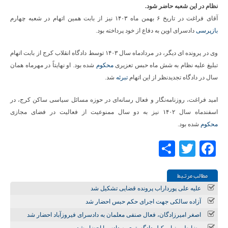
نظام در این شعبه حاضر شود.
آقای فراغت در تاریخ ۶ بهمن ماه ۱۴۰۳ نیز از بابت همین اتهام در شعبه چهارم
بازپرسی
دادسرای اوین به دفاع از خود پرداخته بود.
وی در پرونده ای دیگر، در مردادماه سال ۱۴۰۳ توسط دادگاه انقلاب کرج از بابت اتهام
تبلیغ علیه نظام به شش ماه حبس تعزیری
محکوم
شده بود. او نهایتاً در مهرماه همان
سال در دادگاه تجدیدنظر از این اتهام
تبرئه
شد.
امید فراغت، روزنامه‌نگار و فعال رسانه‌ای در حوزه مسائل سیاسی ساکن کرج، در
اسفندماه سال ۱۴۰۲ نیز به دو سال ممنوعیت از فعالیت در فضای مجازی
محکوم
شده بود.
Share
Twitter
Facebook
مطالب مرتـبط
علیه علی پورداراب پرونده قضایی تشکیل شد
آزاده سالکی جهت اجرای حکم حبس احضار شد
اصغر امیرزادگان، فعال صنفی معلمان به دادسرای فیروزآباد احضار شد