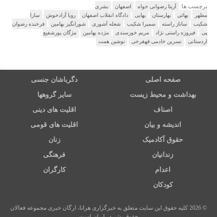
برچسب ها:
آزیتا رضوانی خواه
اصفهان
بشری
مطهر
بهائی
بهارستان
بهایی
دادگاه انقلاب اصفهان
رویا آزادخوش
سارا
شکیب
ساناز راسته
سمیرا شکیب
شعله آشوری
شورانگیز بهامین
فرخنده رضوان
پی
فیروزه راستی نژاد
مریم خورسندی
مژده بهامین
مژگان پورشفیع
اردستانی
نسرین خادمی قهقرخی
نوشین همت
صفحه اصلی
دگرباشان جنسی
بهداشت و محیط زیست
سایر گروهها
اصناف
اقلیت های دینی
اندیشه و بیان
اقلیت های قومی
حقوق آکادمیک
زنان
زندانیان
فرهنگی
اعدام
کارگران
کودکان
© 2026 کلیه حقوق این سایت متعلق به خبرگزاری هرانا، ارگان خبری مجموعه فعالان
حقوق بشر در ایران است