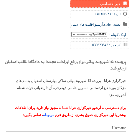
خبر اختصاصی
تاریخ : 1403/06/23
دسته :
slide
,
آرشیو
,
اقلیت های دینی
لینک کوتاه :
کد خبر : 030623542
پرونده ۱۵ شهروند بهائی برای رفع ایرادات مجددا به دادگاه انقلاب اصفهان
ارجاع شد
خبرگزاری هرانا - پرونده 15 شهروند بهائی ساکن بهارستان اصفهان به نام های
مژگان پورشفیع اردستانی، نسرین خادمی قهقرخی، آزیتا رضوانی خواه، شعله
آشوری، مژد...
برای دسترسی به آرشیو خبرگزاری هرانا شما به مجوز نیاز دارید. برای اطلاعات
بیشتر با این خبرگزاری حقوق بشری از طریق فرم
مربوطه
، تماس بگیرید
Username