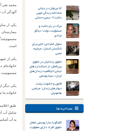
محمد تقی آش
آیا می‌توان در جهانی
ناعادلانه زندگی خوبی
آلودگی آب 
داشت؟/ سمیره حنائی
مرگ در بازداشت و
یکی از مناب
مسئولیت دولت/ دیاکو
بیمارستان
مرادی
مسموم‌شدگان
سلول انفرادی؛ جایی برای
است.
شکستن انسان/ مرضیه
محبی
یکی از شهرو
حقوق زندانیان در حقوق
بین‌الملل؛ از استانداردهای
خانواده‌ام 
جهانی تا واقعیت زندان‌های
مسمومیت هم 
ایران/ سینا یوسفی
قانون و خشونت پشت
یکی دیگر ا
دیوارهای زندان/ مرتضی
هامونیان
خانواده ما ب
مصاحبه ها
به آب آشام
گفتگو با سارا یوسفی، فعال
حقوق افراد دارای معلولیت