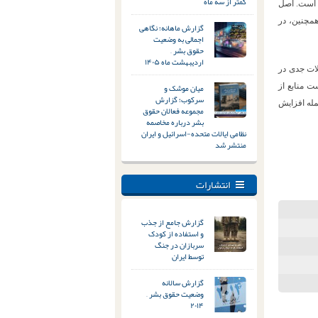
کمتر از سه ماه
ه است. اصل
همچنین، در
گزارش ماهانه؛ نگاهی
اجمالی به وضعیت
حقوق بشر –
اردیبهشت ماه ۱۴۰۵
لات جدی در
میان موشک و
ت منابع از
سرکوب؛ گزارش
مله افزایش
مجموعه فعالان حقوق
بشر درباره مخاصمه
نظامی ایالات متحده-اسرائیل و ایران
منتشر شد
انتشارات
گزارش جامع از جذب
و استفاده از کودک
سربازان در جنگ
توسط ایران
گزارش سالانه
وضعیت حقوق بشر –
۲۰۱۴