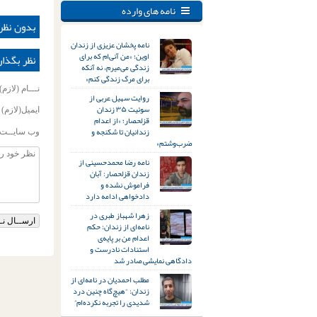
نامه های وارده
بدون نظر
نامه پخشان عزیزی از زندان
اوین؛ «من آنی‌ام که برای
نظر بگذار
زندگی می‌میرم، نه آنکه
برای مرگ زندگی کنم»
نـــام (لازم)
روایت سهیل عربی از
سوئیت ۳۵ زندان
ایمیل(لازم)
قزلحصار؛ «از اعدام
زندانیان تا شکنجه و
وب سایــت
ضرب‌وشتم»
نامه رضا محمدحسینی از
زندان قزلحصار: آبان
فراموش نشده و
دادخواهی ادامه دارد
زهرا شهباز طبری در
نامه‌ای از زندان: حکم
اعدام من بر پایه‌ی
استنادات نادرست و
دادگاهی نمایشی صادر شد
مطلب احمدیان در نامه‌ای از
زندان: “هیچ‌گاه چنین درد
شدیدی را تجربه نکرده‌ام”