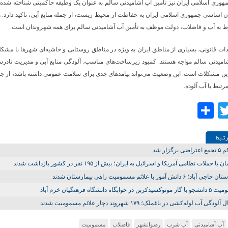
مهوری اسلامی ایران نیز تأمین آب آشامیدنی سالم به عنوان یک وظیفه حاکمیتی شناخته شد
ن اساسی جمهوری اسلامی ایران به حفاظت از محیط زیست، از جمله منابع آبی، تاکید دارد. 
ط به آب و فاضلاب، دولت موظف به تأمین آب آشامیدنی سالم برای همه شهروندان است.
یدات قانونی، بسیاری از مناطق ایران به ویژه در مناطق روستایی و حاشیه‌ای شهرها با مشک
امیدنی سالم مواجه هستند. کمبود زیرساخت‌های مناسب، آلودگی منابع آبی و مدیریت نادرس
این مشکلات است. این وضعیت می‌تواند پیامدهای جدی برای سلامت عمومی داشته باشد، از ج
رتبط با آب آلوده.
Share
Twitter
Facebo
تـبط
ی برگزار شد
با حملات نظامی آمریکا و اسرائیل به ایران؛ بیش از ۱۹۵ نفر در کشور بازداشت شدند
اد؛ ۶ دانش آموز با علائم مسمومیت راهی بیمارستان شدند
دکربن در خوابگاه دانشگاه فرهنگیان خرم آباد
ودگی آب لوله‌کشی در باغملک؛ ۱۷۹ شهروند دچار علائم مسمومیت شدند
آب آشامیدنی
آب شرب
رضوانشهر
فاضلاب
مسمومیت