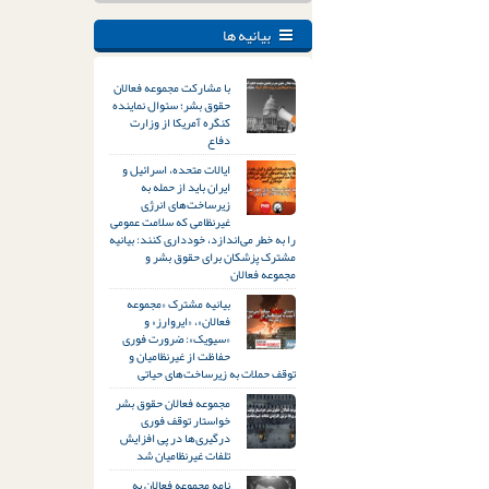
بیانیه ها
با مشارکت مجموعه فعالان
حقوق بشر؛ سئوال نماینده
کنگره آمریکا از وزارت
دفاع
ایالات متحده، اسرائیل و
ایران باید از حمله به
زیرساخت‌های انرژی
غیرنظامی که سلامت عمومی
را به خطر می‌اندازد، خودداری کنند: بیانیه
مشترک پزشکان برای حقوق بشر و
مجموعه فعالان
بیانیه مشترک «مجموعه
فعالان»، «ایروارز» و
«سیویک»: ضرورت فوری
حفاظت از غیرنظامیان و
توقف حملات به زیرساخت‌های حیاتی
مجموعه فعالان حقوق بشر
خواستار توقف فوری
درگیری‌ها در پی افزایش
تلفات غیرنظامیان شد
نامه مجموعه فعالان به