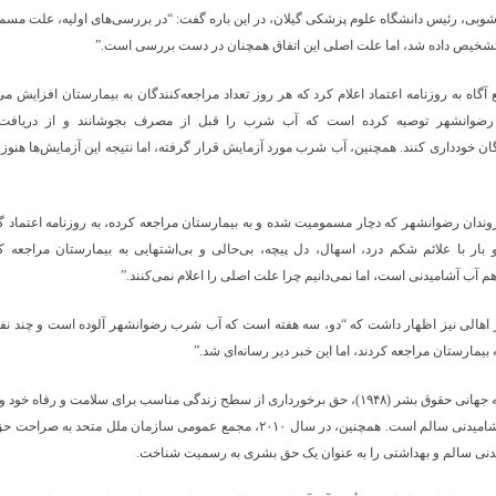
وبی، رئیس دانشگاه علوم پزشکی گیلان، در این باره گفت: “در بررسی‌های اولیه، علت مسم
تشخیص داده شد، اما علت اصلی این اتفاق همچنان در دست بررسی است.”
ع آگاه به روزنامه اعتماد اعلام کرد که هر روز تعداد مراجعه‌کنندگان به بیمارستان افزایش می
 رضوانشهر توصیه کرده است که آب شرب را قبل از مصرف بجوشانند و از دریافت 
 خودداری کنند. همچنین، آب شرب مورد آزمایش قرار گرفته، اما نتیجه این آزمایش‌ها هنوز 
ندان رضوانشهر که دچار مسمومیت شده و به بیمارستان مراجعه کرده، به روزنامه اعتماد 
دو بار با علائم شکم درد، اسهال، دل پیچه، بی‌حالی و بی‌اشتهایی به بیمارستان مراجعه 
آب آشامیدنی است، اما نمی‌دانیم چرا علت اصلی را اعلام نمی‌کنند.”
ز اهالی نیز اظهار داشت که “دو، سه هفته است که آب شرب رضوانشهر آلوده است و چند نف
ه بیمارستان مراجعه کردند، اما این خبر دیر رسانه‌ای شد.”
طبق اعلامیه جهانی حقوق بشر (۱۹۴۸)، حق برخورداری از سطح زندگی مناسب برای سلامت و رفاه خو
شامل آب آشامیدنی سالم است. همچنین، در سال ۲۰۱۰، مجمع عمومی سازمان ملل متحد ب
یدنی سالم و بهداشتی را به عنوان یک حق بشری به رسمیت شناخت.