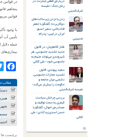
درباره‌ی قطعی اینترنت در
در قوانین ج
زمان جنگ/ نفیسه
پنجاهم قانو
شرف‌الدینی
قوانین مربو
زدن یا نزدن زیرساخت‌های
دوکاربرده؛ گفتگو با جعفر
قنادباشی، سفیر اسبق
با وجود تأک
ایران در لیبی/ پدرام
تحسینی
تأمین آب آش
جمله دلایل 
طناز کلاهچیان: در قانون
جدید تشدید جاسوسی، هر
بیماری‌های م
شهروندی می‌تواند متهم به
جاسوسی شود/ علی کلائی
ok
سعید پیوندی: قانون
تشدید مجازات جاسوسی،
دشمنی میان جامعه و
مطالب مر
حکومت را بیش‌تر می‌کند/
نفیسه شرف‌الدینی
دستکم ۵ تجمع اعتراض
بررسی چرخش سیاست
همزمان 
کیفری به سمت توقیف و
مصادره‌ی اموال؛ گفتگو با
شهرستان حاجی آب
حسن اسدی‌زیدآبادی/ علی
مسمومیت ۵ دانشجو با گاز مونوکسی
کلائی
احتمال آل
برچسب ها: