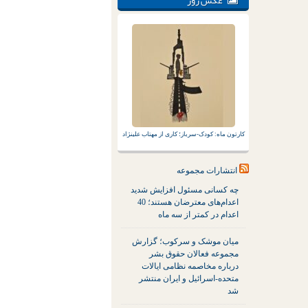
عکس روز
کارتون ماه: کودک-سرباز؛ کاری از مهتاب علینژاد
انتشارات مجموعه
چه کسانی مسئول افزایش شدید
اعدام‌های معترضان هستند؛ 40
اعدام در کمتر از سه ماه
میان موشک و سرکوب؛ گزارش
مجموعه فعالان حقوق بشر
درباره مخاصمه نظامی ایالات
متحده-اسرائیل و ایران منتشر
شد