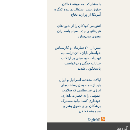
با مشارکت مجموعه فعالان
حقوق بشر؛ سئوال نماینده کنگره
آمریکا از وزارت دفاع
آتش‌بس کودکان را از شیوه‌های
غیرقانونی جذب سپاه پاسداران
مصون نمی‌سازد
بیش از ۲۰۰ سازمان و کارشناس
خواستار پایان دادن ترامپ به
تهدیدات خود مبنی بر ارتکاب
جنایات جنگی و درخواست
پاسخگویی شدند
ایالات متحده، اسرائیل و ایران
باید از حمله به زیرساخت‌های
انرژی غیرنظامی که سلامت
عمومی را به خطر می‌اندازد،
خودداری کنند: بیانیه مشترک
پزشکان برای حقوق بشر و
مجموعه فعالان
 گروهها