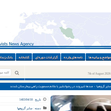
مواضع و بیانیه ها
نامه های وارده
گزارشات دوره ای
کتابخانه
بانک زندان
7th of August 2026
سایر گروهها
> صدها شهروند در رضوانشهر با علائم مسمویت راهی بیمارستان شدند
تاریخ : 1403/04/18
دسته :
سایر گروهها