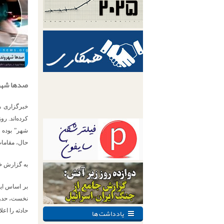
صدها شهرو
خبرگزاری ه
کرده‌اند. ر
حال، مقامات
به گزارش خب
بر اساس ای
نخست، حدود 
یادداشت ها
حادثه را اع