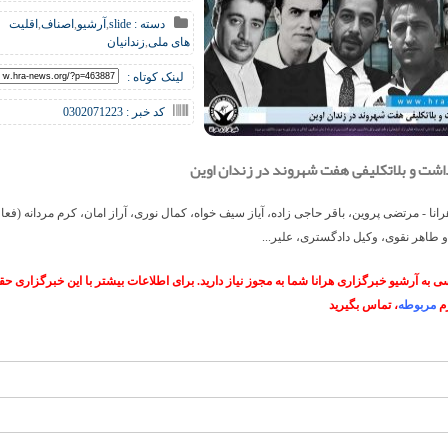
دسته :
slide
,
آرشیو
,
اصناف
,
اقلیت
های ملی
,
زندانیان
لینک کوتاه :
کد خبر : 0302071223
داشت و بلاتکلیفی هفت شهروند در زندان اوین
انا - مرتضی پروین، باقر حاجی زاده، آیاز سیف خواه، کمال نوری، آراز امان، کرم مردانه (فعا
 و طاهر نقوی، وکیل دادگستری، علیر...
 به آرشیو خبرگزاری هرانا شما به مجوز نیاز دارید. برای اطلاعات بیشتر با این خبرگزاری 
م
مربوطه
، تماس بگیرید