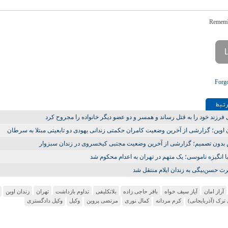
Forg
تـبط
فرزند خود را به قتل رساند و همسر و دو عضو دیگر خانواده را مجروح کرد
 اوین؛ گزارشی از آخرین وضعیت کامران حکمتی زندانی یهودی دو تابعیتی مبتلا به سرطان
بدون تصمیم؛ گزارشی از آخرین وضعیت مجتبی کیخسروی در زندان سبزوار
ا انگیزه ناموسی؛ یک متهم در تهران به اعدام محکوم شد
ث حسن‌بیگی به زندان ایلام منتقل شد
آراز امان
آیاز سیف خواه
باقر حاجی زاده
بلاتکلیفی
تداوم بازداشت
تهران
زندان اوین
ترک (آذربایجانی)
کرم مردانه
کمال نوری
مرتضی پروین
وکیل
وکیل دادگستری