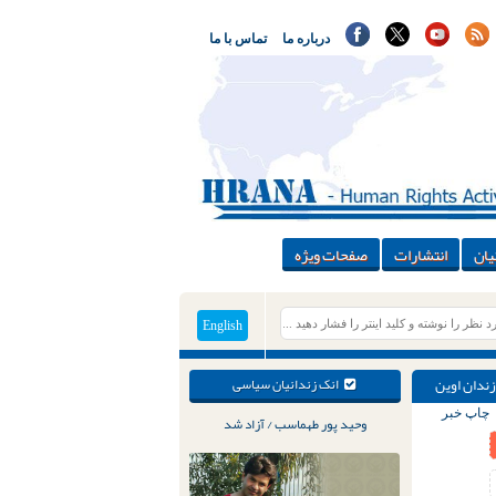
درباره ما
تماس با ما
یان
انتشارات
صفحات ویژه
English
زندان اوین
انک زندانیان سیاسی
چاپ خبر
وحید پور طهماسب / آزاد شد