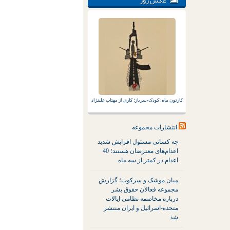
عکس روز
کارتون ماه: کودک-سرباز؛ کاری از مهتاب علینژاد
انتشارات مجموعه
چه کسانی مسئول افزایش شدید
اعدام‌های معترضان هستند؛ 40
اعدام در کمتر از سه ماه
میان موشک و سرکوب؛ گزارش
مجموعه فعالان حقوق بشر
درباره مخاصمه نظامی ایالات
متحده-اسرائیل و ایران منتشر
شد