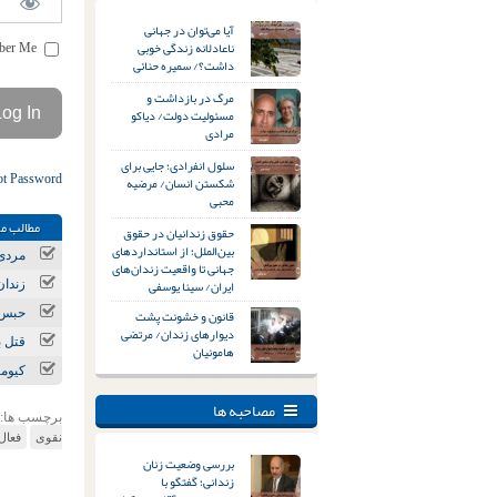
آیا می‌توان در جهانی
ناعادلانه زندگی خوبی
Remember Me
داشت؟/ سمیره حنائی
مرگ در بازداشت و
مسئولیت دولت/ دیاکو
مرادی
سلول انفرادی؛ جایی برای
ot Password
شکستن انسان/ مرضیه
محبی
مطالب مر
حقوق زندانیان در حقوق
بین‌الملل؛ از استانداردهای
مردی 
جهانی تا واقعیت زندان‌های
ایران/ سینا یوسفی
زندان
قانون و خشونت پشت
حبس 
دیوارهای زندان/ مرتضی
قتل ب
هامونیان
کیومر
مصاحبه ها
برچسب ها:
نقوی
فعال 
بررسی وضعیت زنان
زندانی؛ گفتگو با