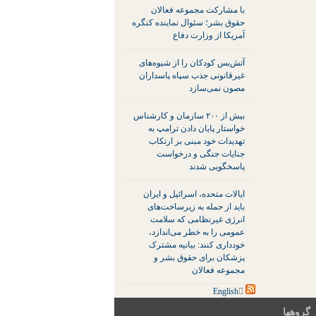
با مشارکت مجموعه فعالان
حقوق بشر؛ سئوال نماینده کنگره
آمریکا از وزارت دفاع
آتش‌بس کودکان را از شیوه‌های
غیرقانونی جذب سپاه پاسداران
مصون نمی‌سازد
بیش از ۲۰۰ سازمان و کارشناس
خواستار پایان دادن ترامپ به
تهدیدات خود مبنی بر ارتکاب
جنایات جنگی و درخواست
پاسخگویی شدند
ایالات متحده، اسرائیل و ایران
باید از حمله به زیرساخت‌های
انرژی غیرنظامی که سلامت
عمومی را به خطر می‌اندازد،
خودداری کنند: بیانیه مشترک
پزشکان برای حقوق بشر و
مجموعه فعالان
 گروهها