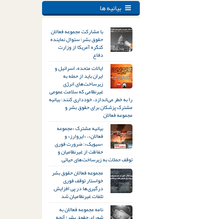
بیانیه ها
با مشارکت مجموعه فعالان
حقوق بشر؛ سئوال نماینده
کنگره آمریکا از وزارت
دفاع
ایالات متحده، اسرائیل و
ایران باید از حمله به
زیرساخت‌های انرژی
غیرنظامی که سلامت عمومی
را به خطر می‌اندازد، خودداری کنند: بیانیه
مشترک پزشکان برای حقوق بشر و
مجموعه فعالان
بیانیه مشترک «مجموعه
فعالان»، «ایروارز» و
«سیویک»: ضرورت فوری
حفاظت از غیرنظامیان و
توقف حملات به زیرساخت‌های حیاتی
مجموعه فعالان حقوق بشر
خواستار توقف فوری
درگیری‌ها در پی افزایش
تلفات غیرنظامیان شد
نامه مجموعه فعالان به
شورای حقوق بشر؛ آنچه