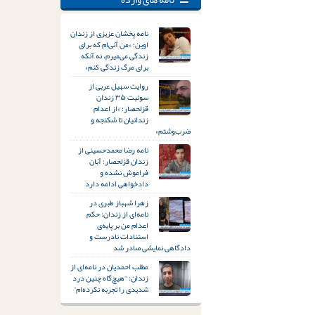
نامه پخشان عزیزی از زندان
اوین؛ «من آنی‌ام که برای
زندگی می‌میرم، نه آنکه
برای مرگ زندگی کنم»
روایت سهیل عربی از
سوئیت ۳۵ زندان
قزلحصار؛ «از اعدام
زندانیان تا شکنجه و
ضرب‌وشتم»
نامه رضا محمدحسینی از
زندان قزلحصار: آبان
فراموش نشده و
دادخواهی ادامه دارد
زهرا شهباز طبری در
نامه‌ای از زندان: حکم
اعدام من بر پایه‌ی
استنادات نادرست و
دادگاهی نمایشی صادر شد
مطلب احمدیان در نامه‌ای از
زندان: “هیچ‌گاه چنین درد
شدیدی را تجربه نکرده‌ام”