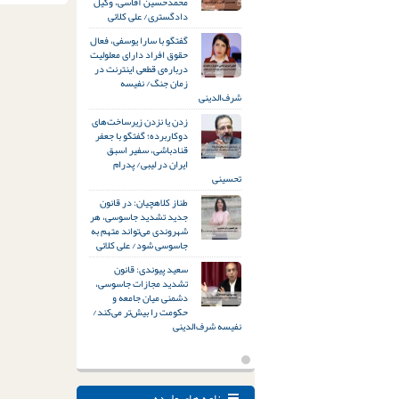
محمدحسین آقاسی، وکیل
دادگستری/ علی کلائی
گفتگو با سارا یوسفی، فعال
حقوق افراد دارای معلولیت
درباره‌ی قطعی اینترنت در
زمان جنگ/ نفیسه
شرف‌الدینی
زدن یا نزدن زیرساخت‌های
دوکاربرده؛ گفتگو با جعفر
قنادباشی، سفیر اسبق
ایران در لیبی/ پدرام
تحسینی
طناز کلاهچیان: در قانون
جدید تشدید جاسوسی، هر
شهروندی می‌تواند متهم به
جاسوسی شود/ علی کلائی
سعید پیوندی: قانون
تشدید مجازات جاسوسی،
دشمنی میان جامعه و
حکومت را بیش‌تر می‌کند/
نفیسه شرف‌الدینی
نامه های وارده