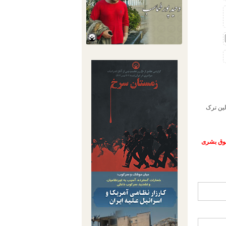
لین ترک
حقوق بشری