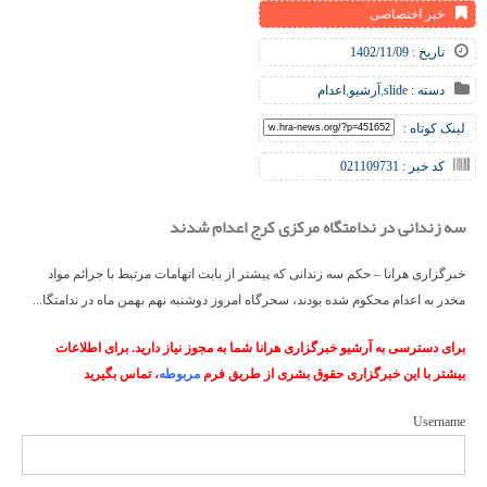
خبر اختصاصی
تاریخ : 1402/11/09
دسته :
slide
,
آرشیو
,
اعدام
لینک کوتاه :
کد خبر : 021109731
سه زندانی در ندامتگاه مرکزی کرج اعدام شدند
خبرگزاری هرانا – حکم سه زندانی که پیشتر از بابت اتهامات مرتبط با جرائم مواد
مخدر به اعدام محکوم شده بودند، سحرگاه امروز دوشنبه نهم بهمن ماه در ندامتگا...
برای دسترسی به آرشیو خبرگزاری هرانا شما به مجوز نیاز دارید. برای اطلاعات
بیشتر با این خبرگزاری حقوق بشری از طریق فرم
مربوطه
، تماس بگیرید
Username