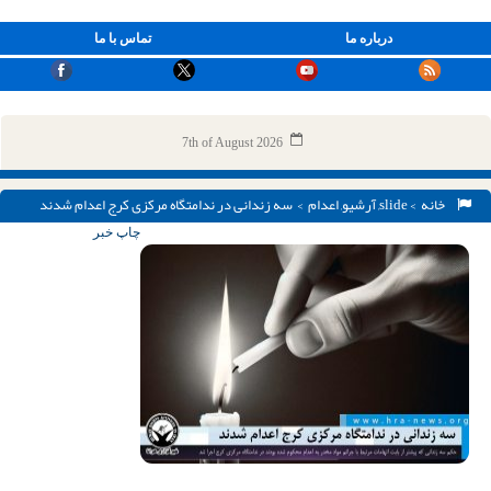
درباره ما
تماس با ما
7th of August 2026
خانه
>
slide
,
آرشیو
,
اعدام
> سه زندانی در ندامتگاه مرکزی کرج اعدام شدند
چاپ خبر