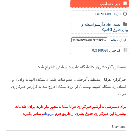
خبر اختصاصی
تاریخ : 1402/11/09
دسته :
slide
,
آرشیو
,
اندیشه و
بیان
,
حقوق آکادمیک
لینک کوتاه :
کد خبر : 021109628
مصطفی آذرخشی از دانشگاه “شهید بهشتی” اخراج شد
خبرگزاری هرانا – مصطفی آذرخشی، عضو هیات علمی دانشکده الهیات و ادیان و
استادیار دانشگاه “شهید بهشتی”، از این دانشگاه اخراج شد. به گزارش خبرگزاری
هرانا،...
برای دسترسی به آرشیو خبرگزاری هرانا شما به مجوز نیاز دارید. برای اطلاعات
بیشتر با این خبرگزاری حقوق بشری از طریق فرم
مربوطه
، تماس بگیرید
Username