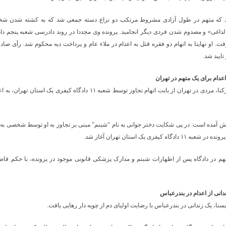
 که متهم در طول آزادی مشروط مرتکب دو نزاع دسته جمعی شد که به کشته شدن شخ
داغی» و مصدوم شدن فردی دیگر انجامید. پرونده وی مجددا در روند دادرسی شعبه پنجم دا
ت. او نهایتا به اتهام دو فقره قتل به اعدام در ملاء عام و پرداخت دیه محکوم شد. رأی صادر
ایید شد.
دام برای یک متهم در تهران
به گزارش رکنا، مردی در تهران از بابت اتهام تجاوز توسط شعبه ۱۱ دادگاه کیفری یک اس
ش آمده است: در پی شکایت دختر جوانی به نام “شبنم” مبنی بر تجاوز به او توسط شخصی به ن
 دادگاه کیفری یک استان تهران آغاز شد.
هم در دادگاه پس از اظهارات شبنم و مدارک پزشکی قانونی موجود در پرونده، با حکم قاض
دانی از اعدام در بندرعباس
سنا، یک زندانی در بندرعباس با رضایت اولیای دم از چوبه دار رهایی یافت.