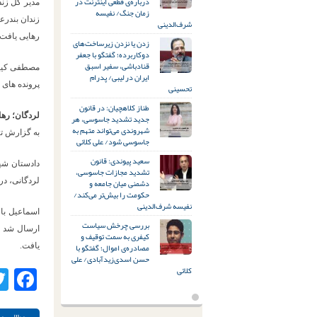
درباره‌ی قطعی اینترنت در
مدیر کل زند
زمان جنگ/ نفیسه
زندان بندرع
شرف‌الدینی
رهایی یافت.
زدن یا نزدن زیرساخت‌های
دوکاربرده؛ گفتگو با جعفر
قنادباشی، سفیر اسبق
ایران در لیبی/ پدرام
پرونده های
تحسینی
طناز کلاهچیان: در قانون
لردگان؛ ره
جدید تشدید جاسوسی، هر
شهروندی می‌تواند متهم به
به گزارش ت
جاسوسی شود/ علی کلائی
سعید پیوندی: قانون
تشدید مجازات جاسوسی،
دشمنی میان جامعه و
لردگانی، در
حکومت را بیش‌تر می‌کند/
نفیسه شرف‌الدینی
اسماعیل با
بررسی چرخش سیاست
ارسال شد ک
کیفری به سمت توقیف و
مصادره‌ی اموال؛ گفتگو با
یافت.
حسن اسدی‌زیدآبادی/ علی
کلائی
ok