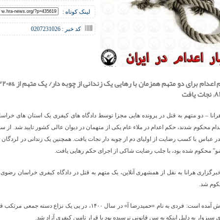
لینک کوتاه :
کد خبر : 0207231026
رانا – دو متهم به قتل در پرونده هایی مجزا توسط دادگاه های کیفری یک استان های خرا
عدام محکوم شدند، حکم اعدام در ملاء عام یکی از متهمان در دیوان عالی کشور تایید شد. از س
ندر عباس با کسب رضایت از اولیای دم از چوبه دار نجات یافت. همچنین یک زندانی در لردگان ک
 محکوم شده بود، با جلب رضایت شاکی از اجرای حکم رهایی یافت.
رگزاری هرانا به نقل از همشهری آنلاین، یک متهم به قتل در دادگاه کیفری خراسان رضوی ب
کوم شد.
در این گزارش آمده است: فردی به نام «حمیدرضا آ» در سال ۱۴۰۰، در پی یک نزاع دسته
 سبزوار به دلیل اینکه به سن قانونی نرسیده بود با قرار تامین کیفری آزاد شد.