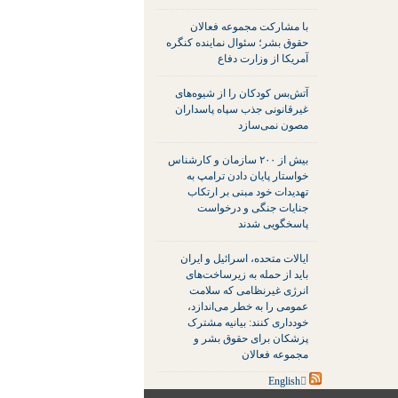
با مشارکت مجموعه فعالان
حقوق بشر؛ سئوال نماینده کنگره
آمریکا از وزارت دفاع
آتش‌بس کودکان را از شیوه‌های
غیرقانونی جذب سپاه پاسداران
مصون نمی‌سازد
بیش از ۲۰۰ سازمان و کارشناس
خواستار پایان دادن ترامپ به
تهدیدات خود مبنی بر ارتکاب
جنایات جنگی و درخواست
پاسخگویی شدند
ایالات متحده، اسرائیل و ایران
باید از حمله به زیرساخت‌های
انرژی غیرنظامی که سلامت
عمومی را به خطر می‌اندازد،
خودداری کنند: بیانیه مشترک
پزشکان برای حقوق بشر و
مجموعه فعالان