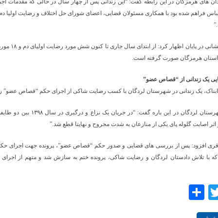
ان های هرمزگان در این رابطه گفت: “این زندانی پس از چهار سال در حالی که مقدمات اج
باس فراهم شده بود با همکاری مسئولان قضایی، اعضای شورای حل اختلاف و رضایت اولیا دم ا
”
مصطفی کیشانی در پایان اظهار ک
 استان هرمزگان صورت گرفته است.
ایی یک زندانی از “قصاص عضو”
ابناک، یک زندانی در شهرستان لردگان با کسب رضایت شاکی از اجرای حکم “قصاص عضو” ره
دادستان شهرستان لردگان در این باره گفت: “در جریان یک ن
 اثر اصابت گلوله پای یکی از منازعان به شدت مجروح و نهایتا قطع شد.”
قری افزود: پس از بررسی های قضایی و صدور حکم “قصاص عضو”، پرونده جهت اجرای حکم 
ه با تلاش دادستان لردگان و رضایت شاکی، پرونده ختم به سازش شد و متهم از اجرای 
Share
Twitter
Facebo