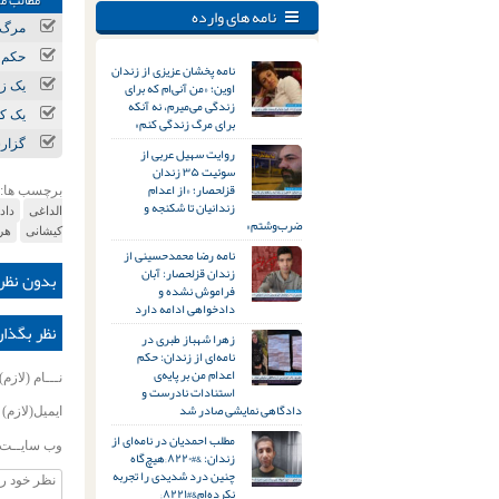
مطالب مر
نامه های وارده
مرگ و مصدومیت ۲ کارگر در
حکم ا
نامه پخشان عزیزی از زندان
اوین؛ «من آنی‌ام که برای
یک ز
زندگی می‌میرم، نه آنکه
یک کا
برای مرگ زندگی کنم»
گزار
روایت سهیل عربی از
سوئیت ۳۵ زندان
قزلحصار؛ «از اعدام
برچسب ها:
زندانیان تا شکنجه و
الداغی
داد
ضرب‌وشتم»
کیشانی
هر
نامه رضا محمدحسینی از
زندان قزلحصار: آبان
بدون نظر
فراموش نشده و
دادخواهی ادامه دارد
نظر بگذار
زهرا شهباز طبری در
نامه‌ای از زندان: حکم
اعدام من بر پایه‌ی
نـــام (لازم)
استنادات نادرست و
دادگاهی نمایشی صادر شد
ایمیل(لازم)
مطلب احمدیان در نامه‌ای از
وب سایــت
زندان: &#۸۲۲۰;هیچ‌گاه
چنین درد شدیدی را تجربه
نکرده‌ام&#۸۲۲۱;