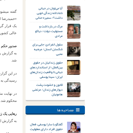
آیا می‌توان در جهانی
ناعادلانه زندگی خوبی
گفته میشود
داشت؟/ سمیره حنائی
«حمیدرضا ال
مرگ در بازداشت و
یک قرار گرف
مسئولیت دولت/ دیاکو
عالی کشور ت
مرادی
سلول انفرادی؛ جایی برای
صدور حکم اع
شکستن انسان/ مرضیه
محبی
شد.
حقوق زندانیان در حقوق
بین‌الملل؛ از استانداردهای
جهانی تا واقعیت زندان‌های
در این گزار
ایران/ سینا یوسفی
رسیدگی به پرونده در شعبه ۱۱
قانون و خشونت پشت
دیوارهای زندان/ مرتضی
هامونیان
در نهایت مت
محکوم شد.
مصاحبه ها
رهایی یک زن
به گزارش ای
گفتگو با سارا یوسفی، فعال
حقوق افراد دارای معلولیت