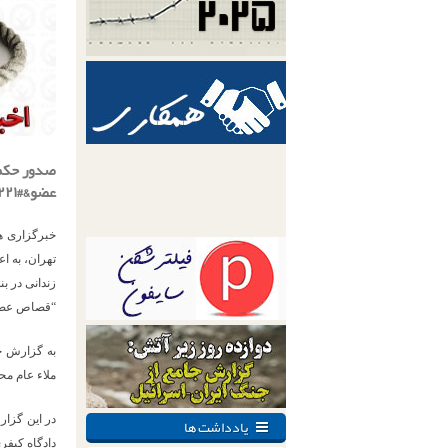
عضو&#۸۲۲۱; نجات یافت
خبرگزاری ه
تهران، به ا
زندانی در ب
“قصاص عضو”
به گزارش خب
ملاء عام مح
یادداشت ها
دادگاه کیفری