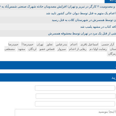
تـبط
 تبریز و تهران/ افزایش مصدومان حادثه شهرک صنعتی شمس‌آباد به ۲۶ تن
عدام یک متهم به قتل توسط دیوان عالی کشور تایید شد
ن توسط همسرش در شهرستان کلات به قتل رسید
فه کتاب در مشهد پلمب شد
شی از قتل یک مرد در تهران توسط معشوقه همسرش
آزار جنسی
اسماعیل باقری
اعدام
بندرعباس
تجاوز
تهران
حمیدرضا آ
حمیدرضا
ستان
رضایت اولیا دم
رهایی از اعدام
سبزوار
قصاص عضو
لردگان
مشهد
مصطفی
مزگان
ید