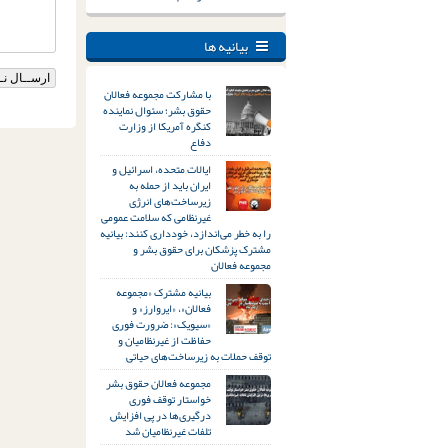
بیانیه ها
با مشارکت مجموعه فعالان
حقوق بشر؛ سئوال نماینده
کنگره آمریکا از وزارت
دفاع
ایالات متحده، اسرائیل و
ایران باید از حمله به
زیرساخت‌های انرژی
غیرنظامی که سلامت عمومی
را به خطر می‌اندازد، خودداری کنند: بیانیه
مشترک پزشکان برای حقوق بشر و
مجموعه فعالان
بیانیه مشترک «مجموعه
فعالان»، «ایروارز» و
«سیویک»: ضرورت فوری
حفاظت از غیرنظامیان و
توقف حملات به زیرساخت‌های حیاتی
مجموعه فعالان حقوق بشر
خواستار توقف فوری
درگیری‌ها در پی افزایش
تلفات غیرنظامیان شد