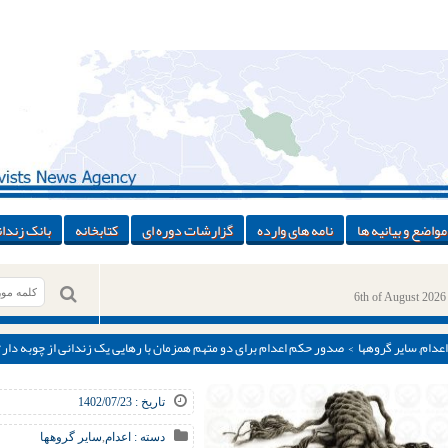
مواضع و بیانیه ها
نامه های وارده
گزارشات دوره ای
کتابخانه
بانک زندان
6th of August 2026
اعدام
,
سایر گروهها
> صدور حکم اعدام برای دو متهم همزمان با رهایی یک زندانی از چوبه دار/
تاریخ : 1402/07/23
دسته :
اعدام
,
سایر گروهها