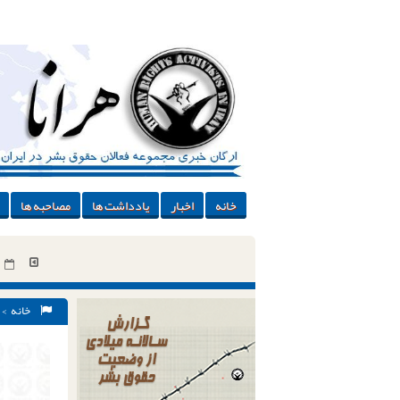
خانه
اخبار
یادداشت ها
مصاحبه ها
خانه
>
&#۸۲۲۰;قصاص عضو&#۸۲۲۱; نجات یافت