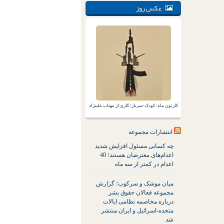
عکس روز
کارتون ماه: کودک-سرباز؛ کاری از مهتاب علینژاد
انتشارات مجموعه
چه کسانی مسئول افزایش شدید
اعدام‌های معترضان هستند؛ 40
اعدام در کمتر از سه ماه
میان موشک و سرکوب؛ گزارش
مجموعه فعالان حقوق بشر
درباره مخاصمه نظامی ایالات
متحده-اسرائیل و ایران منتشر
شد