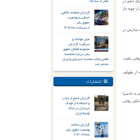
کمتر از سه ماه
رای حکم در
ز چوبه دار
گزارش ماهانه؛ نگاهی
اجمالی به وضعیت
حقوق بشر –
اردیبهشت ماه ۱۴۰۵
رد: از ابتدای سال جاری تا کنون شش مورد رضایت اولیای دم و ۱۸ مورد سازش در
میان موشک و
سرکوب؛ گزارش
مجموعه فعالان حقوق
بشر درباره مخاصمه
نظامی ایالات متحده-اسرائیل و ایران
ایی یافت.
منتشر شد
زاع و درگیری در سال ۱۳۹۸ بین دو طایفه از طوایف
انتشارات
به دادسرا
گزارش جامع از جذب
حکم رهایی
و استفاده از کودک
سربازان در جنگ
توسط ایران
گزارش سالانه
وضعیت حقوق بشر
&#۸۲۱۱; ۲۰۱۴