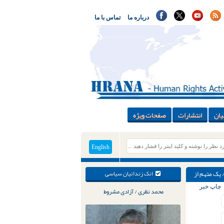
درباره ما
تماس با ما
یان
انتشارات
صفحات ویژه
English
 یک متهم از
انک زندانیان سیاسی
چاپ خبر
محمد نظری / آزادی مشروط