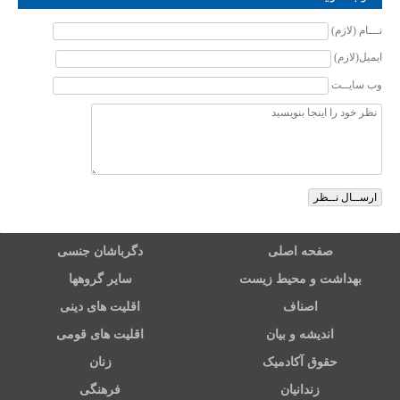
نـــام (لازم)
ایمیل(لازم)
وب سایــت
صفحه اصلی
دگرباشان جنسی
بهداشت و محیط زیست
سایر گروهها
اصناف
اقلیت های دینی
اندیشه و بیان
اقلیت های قومی
حقوق آکادمیک
زنان
زندانیان
فرهنگی