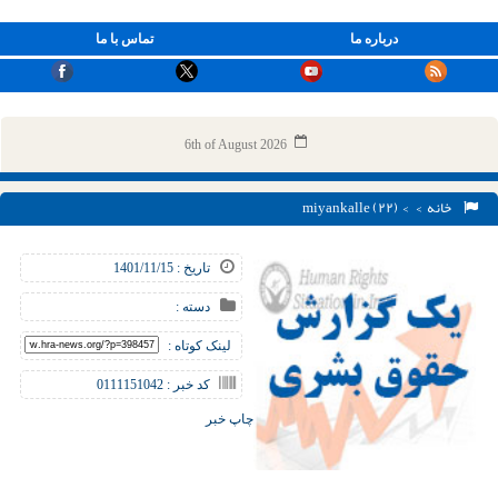
درباره ما
تماس با ما
6th of August 2026
خانه
> > miyankalle (۲۲)
تاریخ : 1401/11/15
دسته :
لینک کوتاه :
کد خبر : 0111151042
چاپ خبر