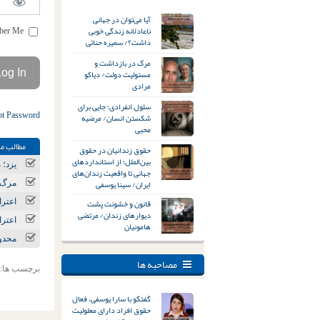
آیا می‌توان در جهانی
ناعادلانه زندگی خوبی
Remember Me
داشت؟/ سمیره حنائی
مرگ در بازداشت و
مسئولیت دولت/ دیاکو
مرادی
سلول انفرادی؛ جایی برای
ot Password
شکستن انسان/ مرضیه
محبی
مطالب مر
حقوق زندانیان در حقوق
بین‌الملل؛ از استانداردهای
یزد؛ مع
جهانی تا واقعیت زندان‌های
ایران/ سینا یوسفی
مرگ و مصدومیت ۲ کارگر در
قانون و خشونت پشت
اعترا
دیوارهای زندان/ مرتضی
اعترا
هامونیان
محدود
مصاحبه ها
برچسب ها:
گفتگو با سارا یوسفی، فعال
حقوق افراد دارای معلولیت