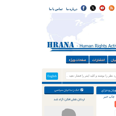
درباره ما
تماس با ما
یان
انتشارات
صفحات ویژه
English
یان و جزای
انک زندانیان سیاسی
چاپ خبر
اردلان نقش افکن/آزاد شد