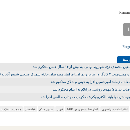
Forg
تـبط
ین محمدی‌دهج، شهروند بهائی، به بیش از ۱۶ سال حبس محکوم شد
 تبریز و تهران/ افزایش مصدومان حادثه شهرک صنعتی شمس‌آباد به ۲۶ تن
ضات دی‌ماه؛ امیرحسین افرا به حبس و شلاق محکوم شد
ضات دی‌ماه؛ مهدی روشنی در ایلام به اعدام محکوم شد
یت تردد با پابند الکترونیکی؛ محکومیت مهتاب صالحی اجرا شد
اعتراضات سراسری
اعتراضات شهریور 1401
تبریز
صدور حکم
فیلمساز
محمد سیامک‌ نیا