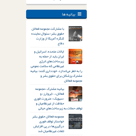
بیانیه ها
با مشارکت مجموعه فعالان
حقوق بشر؛ سئوال نماینده
کنگره آمریکا از وزارت
دفاع
ایالات متحده، اسرائیل و
ایران باید از حمله به
زیرساخت‌های انرژی
غیرنظامی که سلامت عمومی
را به خطر می‌اندازد، خودداری کنند: بیانیه
مشترک پزشکان برای حقوق بشر و
مجموعه فعالان
بیانیه مشترک «مجموعه
فعالان»، «ایروارز» و
«سیویک»: ضرورت فوری
حفاظت از غیرنظامیان و
توقف حملات به زیرساخت‌های حیاتی
مجموعه فعالان حقوق بشر
خواستار توقف فوری
درگیری‌ها در پی افزایش
تلفات غیرنظامیان شد