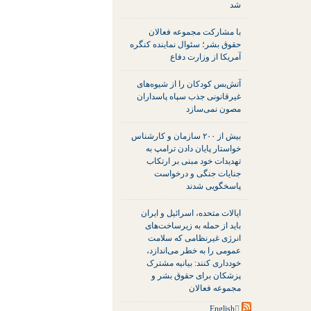
شد
با مشارکت مجموعه فعالان
حقوق بشر؛ سئوال نماینده کنگره
آمریکا از وزارت دفاع
آتش‌بس کودکان را از شیوه‌های
غیرقانونی جذب سپاه پاسداران
مصون نمی‌سازد
بیش از ۲۰۰ سازمان و کارشناس
خواستار پایان دادن ترامپ به
تهدیدات خود مبنی بر ارتکاب
جنایات جنگی و درخواست
پاسخگویی شدند
ایالات متحده، اسرائیل و ایران
باید از حمله به زیرساخت‌های
انرژی غیرنظامی که سلامت
عمومی را به خطر می‌اندازد،
خودداری کنند: بیانیه مشترک
پزشکان برای حقوق بشر و
مجموعه فعالان