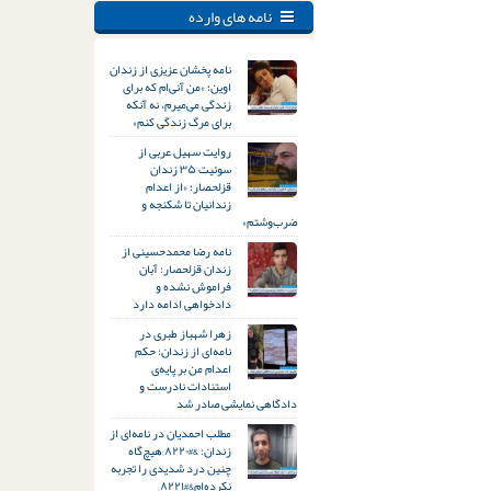
نامه های وارده
نامه پخشان عزیزی از زندان
اوین؛ «من آنی‌ام که برای
زندگی می‌میرم، نه آنکه
برای مرگ زندگی کنم»
روایت سهیل عربی از
سوئیت ۳۵ زندان
قزلحصار؛ «از اعدام
زندانیان تا شکنجه و
ضرب‌وشتم»
نامه رضا محمدحسینی از
زندان قزلحصار: آبان
فراموش نشده و
دادخواهی ادامه دارد
زهرا شهباز طبری در
نامه‌ای از زندان: حکم
اعدام من بر پایه‌ی
استنادات نادرست و
دادگاهی نمایشی صادر شد
مطلب احمدیان در نامه‌ای از
زندان: &#۸۲۲۰;هیچ‌گاه
چنین درد شدیدی را تجربه
نکرده‌ام&#۸۲۲۱;