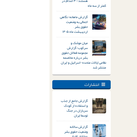
هستند؛ ۴۰ اعدام در
کمتر از سه ماه
گزارش ماهانه؛ نگاهی
اجمالی به وضعیت
حقوق بشر –
اردیبهشت ماه ۱۴۰۵
میان موشک و
سرکوب؛ گزارش
مجموعه فعالان حقوق
بشر درباره مخاصمه
نظامی ایالات متحده-اسرائیل و ایران
منتشر شد
انتشارات
گزارش جامع از جذب
و استفاده از کودک
سربازان در جنگ
توسط ایران
گزارش سالانه
وضعیت حقوق بشر
&#۸۲۱۱; ۲۰۱۴