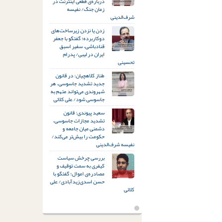
درباره‌ی قطعی اینترنت در
زمان جنگ/ نفیسه
شرف‌الدینی
زدن یا نزدن زیرساخت‌های
دوکاربرده؛ گفتگو با جعفر
قنادباشی، سفیر اسبق
ایران در لیبی/ پدرام
تحسینی
طناز کلاهچیان: در قانون
جدید تشدید جاسوسی، هر
شهروندی می‌تواند متهم به
جاسوسی شود/ علی کلائی
سعید پیوندی: قانون
تشدید مجازات جاسوسی،
دشمنی میان جامعه و
حکومت را بیش‌تر می‌کند/
نفیسه شرف‌الدینی
بررسی چرخش سیاست
کیفری به سمت توقیف و
مصادره‌ی اموال؛ گفتگو با
حسن اسدی‌زیدآبادی/ علی
کلائی