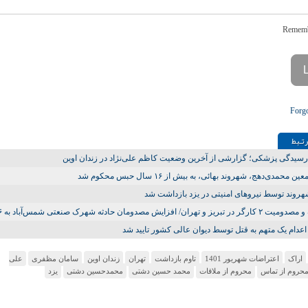
Forg
تـبط
سیدگی پزشکی؛ گزارشی از آخرین وضعیت کاظم علی‌نژاد در زندان اوین
ین محمدی‌دهج، شهروند بهائی، به بیش از ۱۶ سال حبس محکوم شد
روند توسط نیروهای امنیتی در یزد بازداشت شد
 تبریز و تهران/ افزایش مصدومان حادثه شهرک صنعتی شمس‌آباد به ۲۶ تن
عدام یک متهم به قتل توسط دیوان عالی کشور تایید شد
اراک
اعتراضات شهریور 1401
تاوم بازداشت
تهران
زندان اوین
سامان مظفری
علی
حروم از تماس
محروم از ملاقات
محمد حسین دشتی
محمدحسین دشتی
یزد