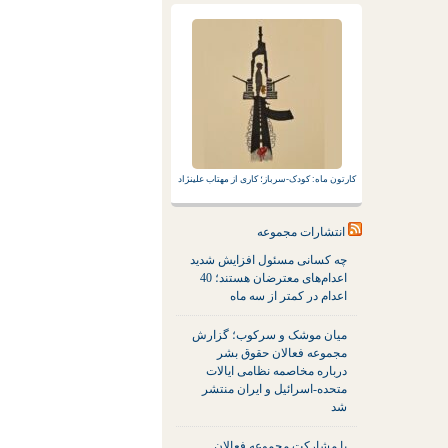
کارتون ماه: کودک-سرباز؛ کاری از مهتاب علینژاد
انتشارات مجموعه
چه کسانی مسئول افزایش شدید
اعدام‌های معترضان هستند؛ 40
اعدام در کمتر از سه ماه
میان موشک و سرکوب؛ گزارش
مجموعه فعالان حقوق بشر
درباره مخاصمه نظامی ایالات
متحده-اسرائیل و ایران منتشر
شد
با مشارکت مجموعه فعالان