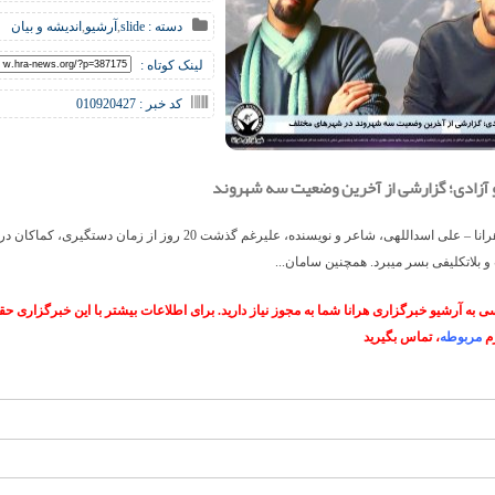
دسته :
slide
,
آرشیو
,
اندیشه و بیان
لینک کوتاه :
کد خبر : 010920427
 آزادی؛ گزارشی از آخرین وضعیت سه شهروند
خبرگزاری هرانا – علی اسداللهی، شاعر و نویسنده، علیرغم گذشت 20 روز از زمان دستگ
و بلاتکلیفی بسر میبرد. همچنین سامان...
 به آرشیو خبرگزاری هرانا شما به مجوز نیاز دارید. برای اطلاعات بیشتر با این خبرگزاری 
م
مربوطه
، تماس بگیرید