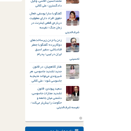
محمدحسین آقاسی، وکیل
دادگستری/ علی کلائی
گفتگو با سارا یوسفی، فعال
حقوق افراد دارای معلولیت
درباره‌ی قطعی اینترنت در
زمان جنگ/ نفیسه
شرف‌الدینی
زدن یا نزدن زیرساخت‌های
دوکاربرده؛ گفتگو با جعفر
قنادباشی، سفیر اسبق
ایران در لیبی/ پدرام
تحسینی
طناز کلاهچیان: در قانون
جدید تشدید جاسوسی، هر
شهروندی می‌تواند متهم به
جاسوسی شود/ علی کلائی
سعید پیوندی: قانون
تشدید مجازات جاسوسی،
دشمنی میان جامعه و
حکومت را بیش‌تر می‌کند/
نفیسه شرف‌الدینی
نامه های وارده