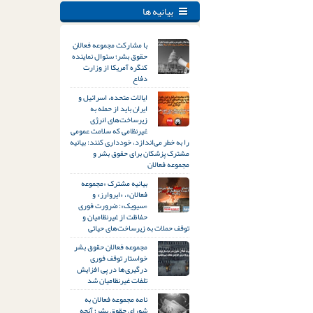
بیانیه ها
با مشارکت مجموعه فعالان
حقوق بشر؛ سئوال نماینده
کنگره آمریکا از وزارت
دفاع
ایالات متحده، اسرائیل و
ایران باید از حمله به
زیرساخت‌های انرژی
غیرنظامی که سلامت عمومی
را به خطر می‌اندازد، خودداری کنند: بیانیه
مشترک پزشکان برای حقوق بشر و
مجموعه فعالان
بیانیه مشترک «مجموعه
فعالان»، «ایروارز» و
«سیویک»: ضرورت فوری
حفاظت از غیرنظامیان و
توقف حملات به زیرساخت‌های حیاتی
مجموعه فعالان حقوق بشر
خواستار توقف فوری
درگیری‌ها در پی افزایش
تلفات غیرنظامیان شد
نامه مجموعه فعالان به
شورای حقوق بشر؛ آنچه