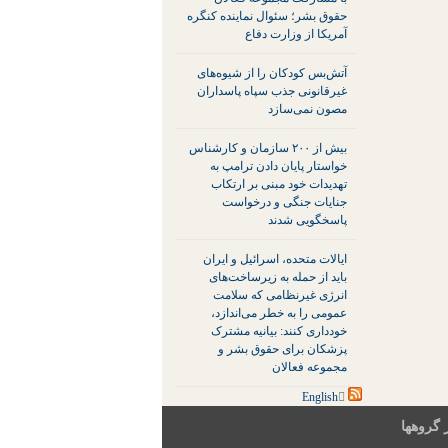
حقوق بشر؛ سئوال نماینده کنگره
آمریکا از وزارت دفاع
آتش‌بس کودکان را از شیوه‌های
غیرقانونی جذب سپاه پاسداران
مصون نمی‌سازد
بیش از ۲۰۰ سازمان و کارشناس
خواستار پایان دادن ترامپ به
تهدیدات خود مبنی بر ارتکاب
جنایات جنگی و درخواست
پاسخگویی شدند
ایالات متحده، اسرائیل و ایران
باید از حمله به زیرساخت‌های
انرژی غیرنظامی که سلامت
عمومی را به خطر می‌اندازد،
خودداری کنند: بیانیه مشترک
پزشکان برای حقوق بشر و
مجموعه فعالان
 گروهها