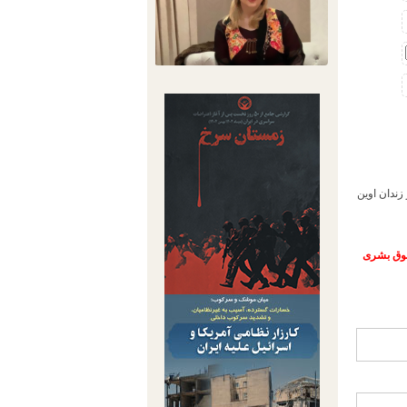
یری، کماکان در زندان اوین
حقوق بشری