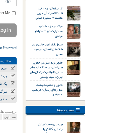
آیا می‌توان در جهانی
ناعادلانه زندگی خوبی
Remember Me
داشت؟/ سمیره حنائی
مرگ در بازداشت و
مسئولیت دولت/ دیاکو
مرادی
سلول انفرادی؛ جایی برای
ot Password
شکستن انسان/ مرضیه
محبی
مطالب مر
حقوق زندانیان در حقوق
بین‌الملل؛ از استانداردهای
عدم ر
جهانی تا واقعیت زندان‌های
ایران/ سینا یوسفی
یزد؛ مع
قانون و خشونت پشت
یک شه
دیوارهای زندان/ مرتضی
مرگ و مصدومیت ۲ کارگر در
هامونیان
حکم ا
مصاحبه ها
برچسب ها:
اسداللهی
م
بررسی وضعیت زنان
زندانی؛ گفتگو با