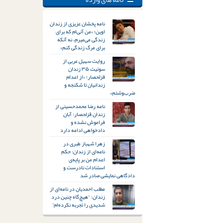
نامه پخشان عزیزی از زندان
اوین؛ «من آنی‌ام که برای
زندگی می‌میرم، نه آنکه
برای مرگ زندگی کنم»
روایت سهیل عربی از
سوئیت ۳۵ زندان
قزلحصار؛ «از اعدام
زندانیان تا شکنجه و
ضرب‌وشتم»
نامه رضا محمدحسینی از
زندان قزلحصار: آبان
فراموش نشده و
دادخواهی ادامه دارد
زهرا شهباز طبری در
نامه‌ای از زندان: حکم
اعدام من بر پایه‌ی
استنادات نادرست و
دادگاهی نمایشی صادر شد
مطلب احمدیان در نامه‌ای از
زندان: “هیچ‌گاه چنین درد
شدیدی را تجربه نکرده‌ام”