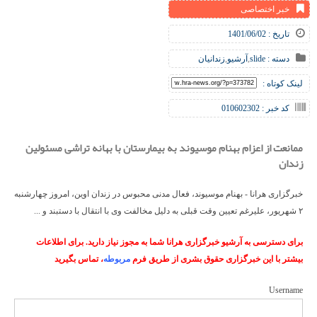
خبر اختصاصی
تاریخ : 1401/06/02
دسته :
slide
,
آرشیو
,
زندانیان
لینک کوتاه :
کد خبر : 010602302
ممانعت از اعزام بهنام موسیوند به بیمارستان با بهانه تراشی مسئولین
زندان
خبرگزاری هرانا - بهنام موسیوند، فعال مدنی محبوس در زندان اوین، امروز چهارشنبه
۲ شهریور، علیرغم تعیین وقت قبلی به دلیل مخالفت وی با انتقال با دستبند و ...
برای دسترسی به آرشیو خبرگزاری هرانا شما به مجوز نیاز دارید. برای اطلاعات
بیشتر با این خبرگزاری حقوق بشری از طریق فرم
مربوطه
، تماس بگیرید
Username