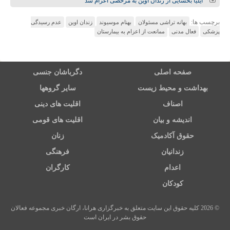
ایلیا بخشایی از زندان اوین به مرخصی اعزام شد
برچسب ها:
بهانه تراشی مسئولان
بهنام موسیوند
زندان اوین
عدم رسیدگی
پزشکی
فعال مدنی
ممانعت از اعزام به بیمارستان
صفحه اصلی
دگرباشان جنسی
بهداشت و محیط زیست
سایر گروهها
اصناف
اقلیت های دینی
اندیشه و بیان
اقلیت های قومی
حقوق آکادمیک
زنان
زندانیان
فرهنگی
اعدام
کارگران
کودکان
© 2026 کلیه حقوق این سایت متعلق به خبرگزاری هرانا، ارگان خبری مجموعه فعالان
حقوق بشر در ایران است