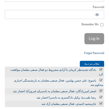
Password
Remember Me
Forgot Password
مطالب مرتـبط
دادگاه تجدیدنظر کرمان با آزادی مشروط دو فعال صنفی معلمان موافقت
کرد
یاسوج؛ علی حسن بهامین، فعال صنفی معلمان به بازنشستگی اجباری
محکوم شد
اصغر امیرزادگان، فعال صنفی معلمان به دادسرای فیروزآباد احضار شد
رضا طیب‌نیا، وکیل دادگستری به دادسرا احضار شد
جان‌محمد احمدی، فعال صنفی معلمان آزاد شد