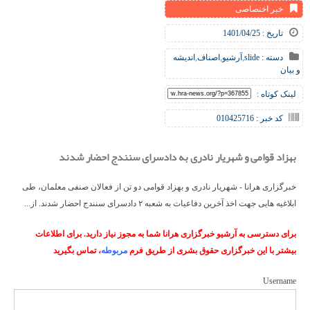
خبر اختصاصی
تاریخ : 1401/04/25
دسته :
slide
,
آرشیو
,
اصناف
,
اندیشه
و بیان
لینک کوتاه :
کد خبر : 010425716
بهزاد قوامی و شهریار نادری به دادسرای سنندج احضار شدند
خبرگزاری هرانا - شهریار نادری و بهزاد قوامی دو تن از فعالان صنفی معلمان، طی
ابلاغیه‌ هایی جهت اخذ آخرین دفاعیات به شعبه ۲ دادسرای سنندج احضار شدند. از...
برای دسترسی به آرشیو خبرگزاری هرانا شما به مجوز نیاز دارید. برای اطلاعات
بیشتر با این خبرگزاری حقوق بشری از طریق فرم
مربوطه
، تماس بگیرید
Username