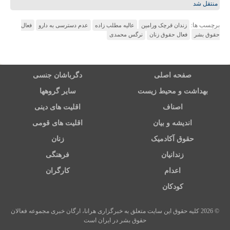
منتقل شد
برچسب ها:
زندان قرچک ورامین
عالیه مطلب زاده
عدم دسترسی به دارو
فعال
حقوق بشر
فعال حقوق زنان
نرگس محمدی
صفحه اصلی
دگرباشان جنسی
بهداشت و محیط زیست
سایر گروهها
اصناف
اقلیت های دینی
اندیشه و بیان
اقلیت های قومی
حقوق آکادمیک
زنان
زندانیان
فرهنگی
اعدام
کارگران
کودکان
© 2026 کلیه حقوق این سایت متعلق به خبرگزاری هرانا، ارگان خبری مجموعه فعالان
حقوق بشر در ایران است