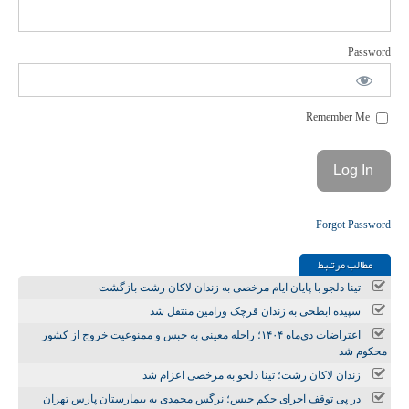
Password
Remember Me
Forgot Password
مطالب مرتـبط
تینا دلجو با پایان ایام مرخصی به زندان لاکان رشت بازگشت
سپیده ابطحی به زندان قرچک ورامین منتقل شد
اعتراضات دی‌ماه ۱۴۰۴؛ راحله معینی به حبس و ممنوعیت خروج از کشور
محکوم شد
زندان لاکان رشت؛ تینا دلجو به مرخصی اعزام شد
در پی توقف اجرای حکم حبس؛ نرگس محمدی به بیمارستان پارس تهران