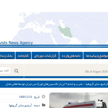
مواضع و بیانیه ها
نامه های وارده
گزارشات دوره ای
کتابخانه
بانک زندان
8th of August 2026
آرشیو
,
سایر گروهها
> ضرب و شتم ۲ تن از تکنسین‌های اورژانس تهران توسط اهالی محل
تاریخ : 1400/12/14
دسته :
آرشیو
,
سایر گروهها