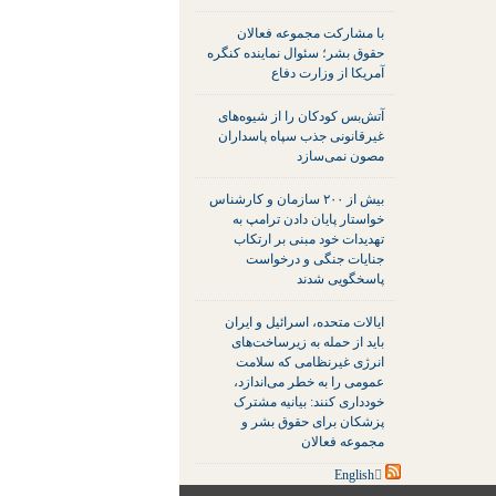
با مشارکت مجموعه فعالان
حقوق بشر؛ سئوال نماینده کنگره
آمریکا از وزارت دفاع
آتش‌بس کودکان را از شیوه‌های
غیرقانونی جذب سپاه پاسداران
مصون نمی‌سازد
بیش از ۲۰۰ سازمان و کارشناس
خواستار پایان دادن ترامپ به
تهدیدات خود مبنی بر ارتکاب
جنایات جنگی و درخواست
پاسخگویی شدند
ایالات متحده، اسرائیل و ایران
باید از حمله به زیرساخت‌های
انرژی غیرنظامی که سلامت
عمومی را به خطر می‌اندازد،
خودداری کنند: بیانیه مشترک
پزشکان برای حقوق بشر و
مجموعه فعالان