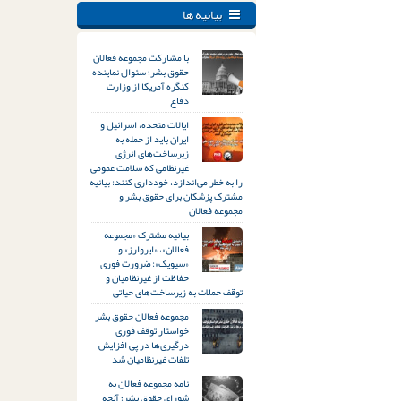
بیانیه ها
با مشارکت مجموعه فعالان
حقوق بشر؛ سئوال نماینده
کنگره آمریکا از وزارت
دفاع
ایالات متحده، اسرائیل و
ایران باید از حمله به
زیرساخت‌های انرژی
غیرنظامی که سلامت عمومی
را به خطر می‌اندازد، خودداری کنند: بیانیه
مشترک پزشکان برای حقوق بشر و
مجموعه فعالان
بیانیه مشترک «مجموعه
فعالان»، «ایروارز» و
«سیویک»: ضرورت فوری
حفاظت از غیرنظامیان و
توقف حملات به زیرساخت‌های حیاتی
مجموعه فعالان حقوق بشر
خواستار توقف فوری
درگیری‌ها در پی افزایش
تلفات غیرنظامیان شد
نامه مجموعه فعالان به
شورای حقوق بشر؛ آنچه