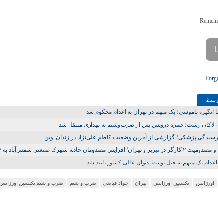
Forg
تـبط
ا انگیزه ناموسی؛ یک متهم در تهران به اعدام محکوم شد
 لاکان رشت؛ حمزه درویش پس از ضرب‌وشتم به بهداری منتقل شد
سیدگی پزشکی؛ گزارشی از آخرین وضعیت کاظم علی‌نژاد در زندان اوین
 تبریز و تهران/ افزایش مصدومان حادثه شهرک صنعتی شمس‌آباد به ۲۶ تن
عدام یک متهم به قتل توسط دیوان عالی کشور تایید شد
اورژانس
تکنسین اورژانس
تهران
جواد فیاضی
ضرب و شتم
ضرب و شتم تکنسین اورژانس