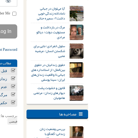
آیا می‌توان در جهانی
ناعادلانه زندگی خوبی
Remember Me
داشت؟/ سمیره حنائی
مرگ در بازداشت و
مسئولیت دولت/ دیاکو
مرادی
سلول انفرادی؛ جایی برای
ot Password
شکستن انسان/ مرضیه
محبی
مطالب مر
حقوق زندانیان در حقوق
بین‌الملل؛ از استانداردهای
قتل ب
جهانی تا واقعیت زندان‌های
ایران/ سینا یوسفی
زندان
قانون و خشونت پشت
عدم ر
دیوارهای زندان/ مرتضی
مرگ و مصدومیت ۲ کارگر در
هامونیان
حکم ا
مصاحبه ها
برچسب ها:
فیضی
بررسی وضعیت زنان
زندانی؛ گفتگو با