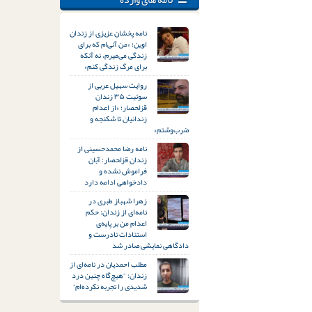
نامه پخشان عزیزی از زندان
اوین؛ «من آنی‌ام که برای
زندگی می‌میرم، نه آنکه
برای مرگ زندگی کنم»
روایت سهیل عربی از
سوئیت ۳۵ زندان
قزلحصار؛ «از اعدام
زندانیان تا شکنجه و
ضرب‌وشتم»
نامه رضا محمدحسینی از
زندان قزلحصار: آبان
فراموش نشده و
دادخواهی ادامه دارد
زهرا شهباز طبری در
نامه‌ای از زندان: حکم
اعدام من بر پایه‌ی
استنادات نادرست و
دادگاهی نمایشی صادر شد
مطلب احمدیان در نامه‌ای از
زندان: “هیچ‌گاه چنین درد
شدیدی را تجربه نکرده‌ام”