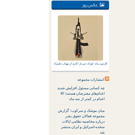
عکس روز
کارتون ماه: کودک-سرباز؛ کاری از مهتاب علینژاد
انتشارات مجموعه
چه کسانی مسئول افزایش شدید
اعدام‌های معترضان هستند؛ 40
اعدام در کمتر از سه ماه
میان موشک و سرکوب؛ گزارش
مجموعه فعالان حقوق بشر
درباره مخاصمه نظامی ایالات
متحده-اسرائیل و ایران منتشر
شد