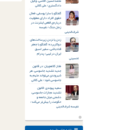
محمدحسین آقاسی، وکیل
دادگستری/ علی کلائی
گفتگو با سارا یوسفی، فعال
حقوق افراد دارای معلولیت
درباره‌ی قطعی اینترنت در
زمان جنگ/ نفیسه
شرف‌الدینی
زدن یا نزدن زیرساخت‌های
دوکاربرده؛ گفتگو با جعفر
قنادباشی، سفیر اسبق
ایران در لیبی/ پدرام
تحسینی
طناز کلاهچیان: در قانون
جدید تشدید جاسوسی، هر
شهروندی می‌تواند متهم به
جاسوسی شود/ علی کلائی
سعید پیوندی: قانون
تشدید مجازات جاسوسی،
دشمنی میان جامعه و
حکومت را بیش‌تر می‌کند/
نفیسه شرف‌الدینی
نامه های وارده