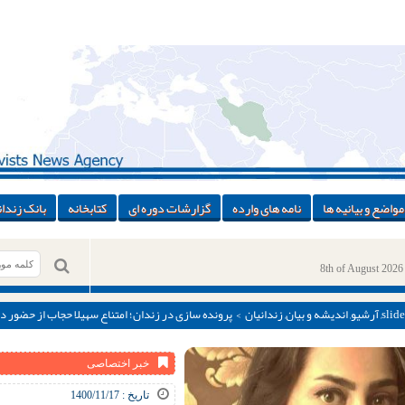
مواضع و بیانیه ها
نامه های وارده
گزارشات دوره ای
کتابخانه
بانک زندان
8th of August 2026
slide
,
آرشیو
,
اندیشه و بیان
,
زندانیان
> پرونده سازی در زندان؛ امتناع سهیلا حجاب از حضور 
خبر اختصاصی
تاریخ : 1400/11/17