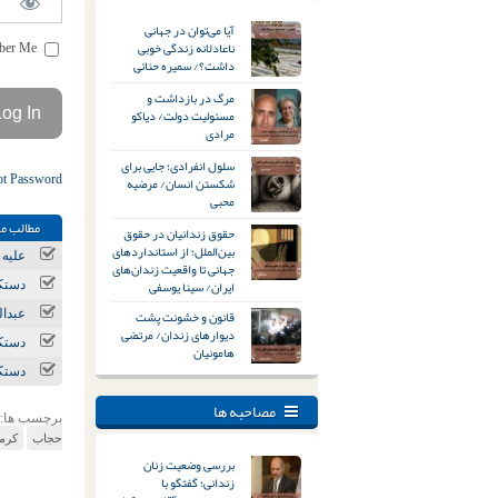
آیا می‌توان در جهانی
ناعادلانه زندگی خوبی
Remember Me
داشت؟/ سمیره حنائی
مرگ در بازداشت و
مسئولیت دولت/ دیاکو
مرادی
سلول انفرادی؛ جایی برای
ot Password
شکستن انسان/ مرضیه
محبی
مطالب مر
حقوق زندانیان در حقوق
بین‌الملل؛ از استانداردهای
علیه 
جهانی تا واقعیت زندان‌های
ایران/ سینا یوسفی
دستکم ۱۴ تجمع اعتراض
قانون و خشونت پشت
عبدال
دیوارهای زندان/ مرتضی
دستکم ۹ تجمع اعتراضی برگزار شد/ اعتصاب کا
هامونیان
دستکم ۶ تجمع اعتراض
مصاحبه ها
برچسب ها:
حجاب
کرما
بررسی وضعیت زنان
زندانی؛ گفتگو با