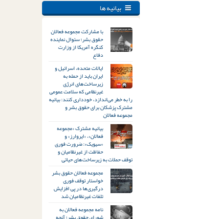
بیانیه ها
با مشارکت مجموعه فعالان
حقوق بشر؛ سئوال نماینده
کنگره آمریکا از وزارت
دفاع
ایالات متحده، اسرائیل و
ایران باید از حمله به
زیرساخت‌های انرژی
غیرنظامی که سلامت عمومی
را به خطر می‌اندازد، خودداری کنند: بیانیه
مشترک پزشکان برای حقوق بشر و
مجموعه فعالان
بیانیه مشترک «مجموعه
فعالان»، «ایروارز» و
«سیویک»: ضرورت فوری
حفاظت از غیرنظامیان و
توقف حملات به زیرساخت‌های حیاتی
مجموعه فعالان حقوق بشر
خواستار توقف فوری
درگیری‌ها در پی افزایش
تلفات غیرنظامیان شد
نامه مجموعه فعالان به
شورای حقوق بشر؛ آنچه