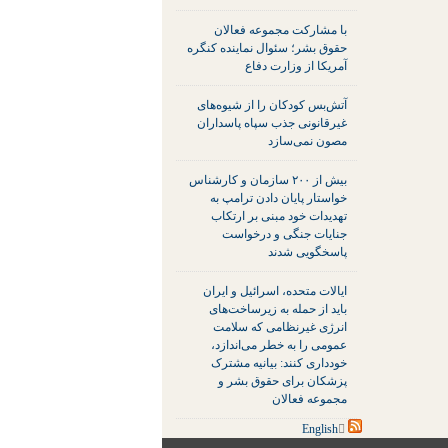
با مشارکت مجموعه فعالان
حقوق بشر؛ سئوال نماینده کنگره
آمریکا از وزارت دفاع
آتش‌بس کودکان را از شیوه‌های
غیرقانونی جذب سپاه پاسداران
مصون نمی‌سازد
بیش از ۲۰۰ سازمان و کارشناس
خواستار پایان دادن ترامپ به
تهدیدات خود مبنی بر ارتکاب
جنایات جنگی و درخواست
پاسخگویی شدند
ایالات متحده، اسرائیل و ایران
باید از حمله به زیرساخت‌های
انرژی غیرنظامی که سلامت
عمومی را به خطر می‌اندازد،
خودداری کنند: بیانیه مشترک
پزشکان برای حقوق بشر و
مجموعه فعالان