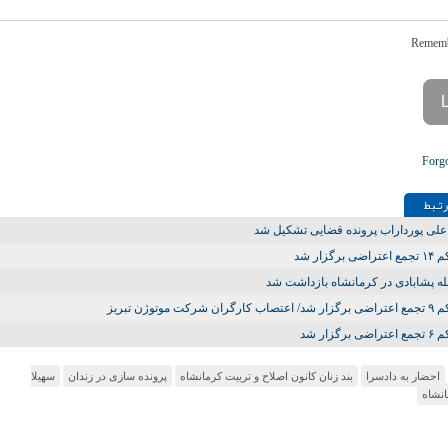
Forg
تـبط
علی پورداراب پرونده قضایی تشکیل شد
ی برگزار شد
له پشابادی در کرمانشاه بازداشت شد
رگران شرکت موتوژن تبریز
ی برگزار شد
احضار به دادسرا
بند زنان کانون اصلاح و تربیت کرمانشاه
پرونده سازی در زندان
سهیلا
نشاه