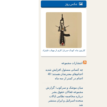
عکس روز
کارتون ماه: کودک-سرباز؛ کاری از مهتاب علینژاد
انتشارات مجموعه
چه کسانی مسئول افزایش شدید
اعدام‌های معترضان هستند؛ 40
اعدام در کمتر از سه ماه
میان موشک و سرکوب؛ گزارش
مجموعه فعالان حقوق بشر
درباره مخاصمه نظامی ایالات
متحده-اسرائیل و ایران منتشر
شد