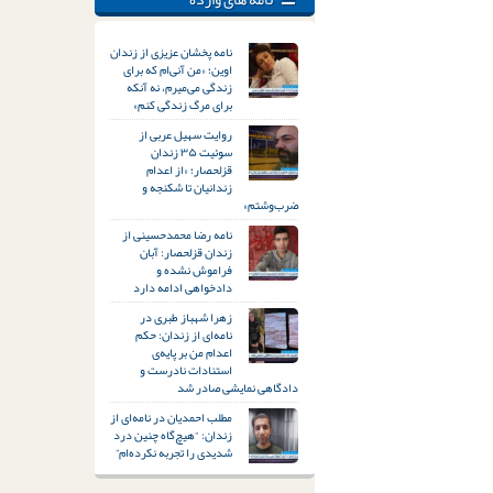
نامه پخشان عزیزی از زندان
اوین؛ «من آنی‌ام که برای
زندگی می‌میرم، نه آنکه
برای مرگ زندگی کنم»
روایت سهیل عربی از
سوئیت ۳۵ زندان
قزلحصار؛ «از اعدام
زندانیان تا شکنجه و
ضرب‌وشتم»
نامه رضا محمدحسینی از
زندان قزلحصار: آبان
فراموش نشده و
دادخواهی ادامه دارد
زهرا شهباز طبری در
نامه‌ای از زندان: حکم
اعدام من بر پایه‌ی
استنادات نادرست و
دادگاهی نمایشی صادر شد
مطلب احمدیان در نامه‌ای از
زندان: “هیچ‌گاه چنین درد
شدیدی را تجربه نکرده‌ام”