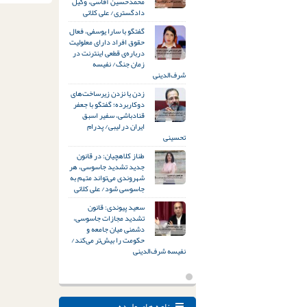
محمدحسین آقاسی، وکیل
دادگستری/ علی کلائی
گفتگو با سارا یوسفی، فعال
حقوق افراد دارای معلولیت
درباره‌ی قطعی اینترنت در
زمان جنگ/ نفیسه
شرف‌الدینی
زدن یا نزدن زیرساخت‌های
دوکاربرده؛ گفتگو با جعفر
قنادباشی، سفیر اسبق
ایران در لیبی/ پدرام
تحسینی
طناز کلاهچیان: در قانون
جدید تشدید جاسوسی، هر
شهروندی می‌تواند متهم به
جاسوسی شود/ علی کلائی
سعید پیوندی: قانون
تشدید مجازات جاسوسی،
دشمنی میان جامعه و
حکومت را بیش‌تر می‌کند/
نفیسه شرف‌الدینی
نامه های وارده