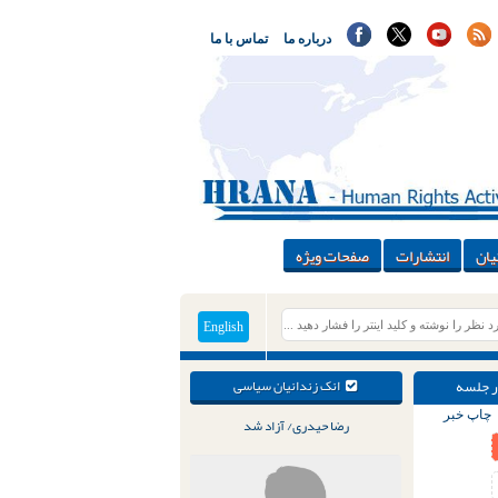
درباره ما
تماس با ما
یان
انتشارات
صفحات ویژه
English
در جلسه
انک زندانیان سیاسی
چاپ خبر
رضا حیدری/ آزاد شد