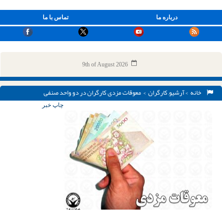
درباره ما
تماس با ما
9th of August 2026
خانه
>
آرشیو
,
کارگران
> معوقات مزدی کارگران در دو واحد صنفی
چاپ خبر