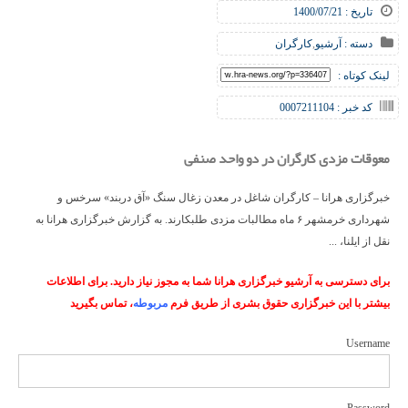
تاریخ : 1400/07/21
دسته :
آرشیو
,
کارگران
لینک کوتاه :
کد خبر : 0007211104
معوقات مزدی کارگران در دو واحد صنفی
خبرگزاری هرانا – کارگران شاغل در معدن زغال سنگ «آق دربند» سرخس و
شهرداری خرمشهر ۶ ماه مطالبات مزدی طلبکارند. به گزارش خبرگزاری هرانا به
نقل از ایلنا، ...
برای دسترسی به آرشیو خبرگزاری هرانا شما به مجوز نیاز دارید. برای اطلاعات
بیشتر با این خبرگزاری حقوق بشری از طریق فرم
مربوطه
، تماس بگیرید
Username