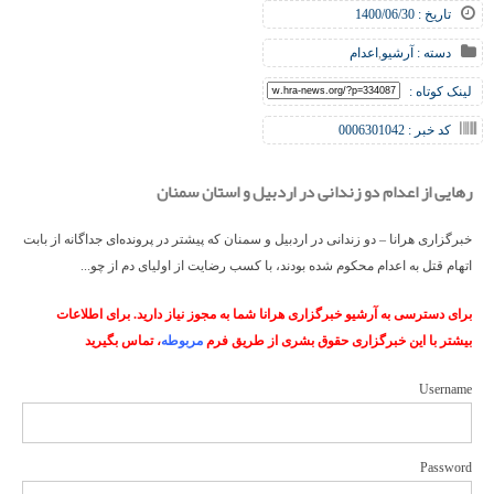
تاریخ : 1400/06/30
دسته :
آرشیو
,
اعدام
لینک کوتاه :
کد خبر : 0006301042
رهایی از اعدام دو زندانی در اردبیل و استان سمنان
خبرگزاری هرانا – دو زندانی در اردبیل و سمنان که پیشتر در پرونده‌ای جداگانه از بابت
اتهام قتل به اعدام محکوم شده بودند، با کسب رضایت از اولیای دم از چو...
برای دسترسی به آرشیو خبرگزاری هرانا شما به مجوز نیاز دارید. برای اطلاعات
بیشتر با این خبرگزاری حقوق بشری از طریق فرم
مربوطه
، تماس بگیرید
Username
Password