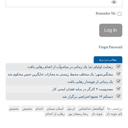
Remember Me
Forgot Password
مطالب مرتـبط
رضایت اولیای دم؛ یک زندانی در میاندوآب از اعدام رهایی یافت
مشگین‌شهر؛ یک متخلف محیط زیستی به مجازات جایگزین حبس محکوم شد
یک زندانی از چوبه‌دار رهایی یافت
مصدومیت ۳ کارگر در سایه فقدان ایمنی کار
دستکم ۱۴ تجمع اعتراضی برگزار شد
برچسب ها:
ابوالفضل خداشناس
اردبیل
استان سمنان
اعدام
بخشش
بخشش
پای چوبه دار
چوبه دار
رضا رمضان پور
رهایی از اعدام