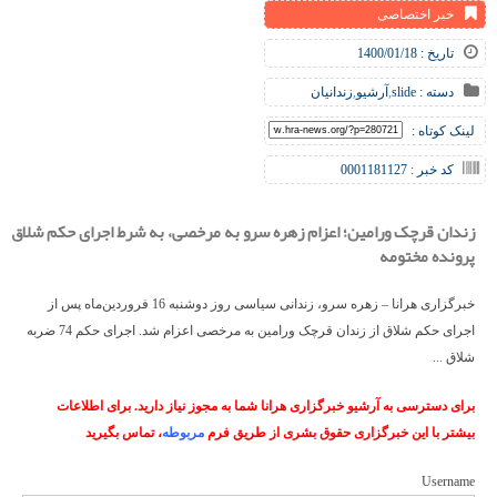
خبر اختصاصی
تاریخ : 1400/01/18
دسته :
slide
,
آرشیو
,
زندانیان
لینک کوتاه :
کد خبر : 0001181127
زندان قرچک ورامین؛ اعزام زهره سرو به مرخصی، به شرط اجرای حکم شلاق
پرونده مختومه
خبرگزاری هرانا – زهره سرو، زندانی سیاسی روز دوشنبه 16 فروردین‌ماه پس از
اجرای حکم شلاق از زندان قرچک ورامین به مرخصی اعزام شد. اجرای حکم 74 ضربه
شلاق ...
برای دسترسی به آرشیو خبرگزاری هرانا شما به مجوز نیاز دارید. برای اطلاعات
بیشتر با این خبرگزاری حقوق بشری از طریق فرم
مربوطه
، تماس بگیرید
Username