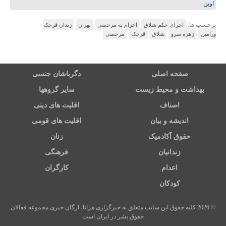
اوین
برچسب ها:
اجرای حکم شلاق
اعزام به مرخصی
تهران
زندان قرچک
ورامین
زهره سرو
شلاق
قرچک
مرخصی
صفحه اصلی
دگرباشان جنسی
بهداشت و محیط زیست
سایر گروهها
اصناف
اقلیت های دینی
اندیشه و بیان
اقلیت های قومی
حقوق آکادمیک
زنان
زندانیان
فرهنگی
اعدام
کارگران
کودکان
© 2026 کلیه حقوق این سایت متعلق به خبرگزاری هرانا، ارگان خبری مجموعه فعالان
حقوق بشر در ایران است