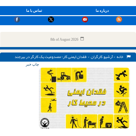
درباره ما
تماس با ما
8th of August 2026
خانه
>
آرشیو
,
کارگران
> فقدان ایمنی کار؛ مصدومیت یک کارگر در بیرجند
چاپ خبر