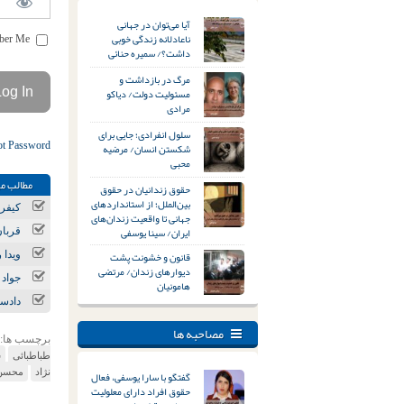
آیا می‌توان در جهانی
ناعادلانه زندگی خوبی
Remember Me
داشت؟/ سمیره حنائی
مرگ در بازداشت و
مسئولیت دولت/ دیاکو
مرادی
سلول انفرادی؛ جایی برای
ot Password
شکستن انسان/ مرضیه
محبی
مطالب مر
حقوق زندانیان در حقوق
بین‌الملل؛ از استانداردهای
کیفر
جهانی تا واقعیت زندان‌های
ایران/ سینا یوسفی
قربان
قانون و خشونت پشت
ویدا 
دیوارهای زندان/ مرتضی
جواد 
هامونیان
دادست
مصاحبه ها
برچسب ها:
طباطبائی
شع
نژاد
محسن 
گفتگو با سارا یوسفی، فعال
حقوق افراد دارای معلولیت