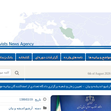
مواضع و بیانیه ها
نامه های وارده
گزارشات دوره ای
کتابخانه
بانک زندان
6th of August 2026
آرشیو
,
اندیشه و بیان
> تعیین زمان و شعبه برگزاری دادگاه تعدادی از امضاکنندگان بیانیه موسوم ب
تاریخ : 1399/03/19
دسته :
آرشیو
,
اندیشه و بیان