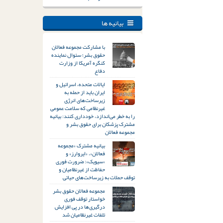
بیانیه ها
با مشارکت مجموعه فعالان
حقوق بشر؛ سئوال نماینده
کنگره آمریکا از وزارت
دفاع
ایالات متحده، اسرائیل و
ایران باید از حمله به
زیرساخت‌های انرژی
غیرنظامی که سلامت عمومی
را به خطر می‌اندازد، خودداری کنند: بیانیه
مشترک پزشکان برای حقوق بشر و
مجموعه فعالان
بیانیه مشترک «مجموعه
فعالان»، «ایروارز» و
«سیویک»: ضرورت فوری
حفاظت از غیرنظامیان و
توقف حملات به زیرساخت‌های حیاتی
مجموعه فعالان حقوق بشر
خواستار توقف فوری
درگیری‌ها در پی افزایش
تلفات غیرنظامیان شد