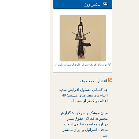
عکس روز
کارتون ماه: کودک-سرباز؛ کاری از مهتاب علینژاد
انتشارات مجموعه
چه کسانی مسئول افزایش شدید
اعدام‌های معترضان هستند؛ 40
اعدام در کمتر از سه ماه
میان موشک و سرکوب؛ گزارش
مجموعه فعالان حقوق بشر
درباره مخاصمه نظامی ایالات
متحده-اسرائیل و ایران منتشر
شد