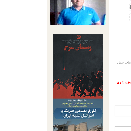
امات بیش
حقوق بشری