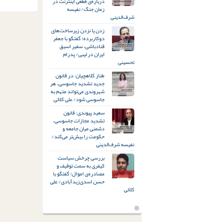
درباره‌ی قطعی اینترنت در
زمان جنگ/ نفیسه
شرف‌الدینی
زدن یا نزدن زیرساخت‌های
دوکاربرده؛ گفتگو با جعفر
قنادباشی، سفیر اسبق
ایران در لیبی/ پدرام
تحسینی
طناز کلاهچیان: در قانون
جدید تشدید جاسوسی، هر
شهروندی می‌تواند متهم به
جاسوسی شود/ علی کلائی
سعید پیوندی: قانون
تشدید مجازات جاسوسی،
دشمنی میان جامعه و
حکومت را بیش‌تر می‌کند/
نفیسه شرف‌الدینی
بررسی چرخش سیاست
کیفری به سمت توقیف و
مصادره‌ی اموال؛ گفتگو با
حسن اسدی‌زیدآبادی/ علی
کلائی