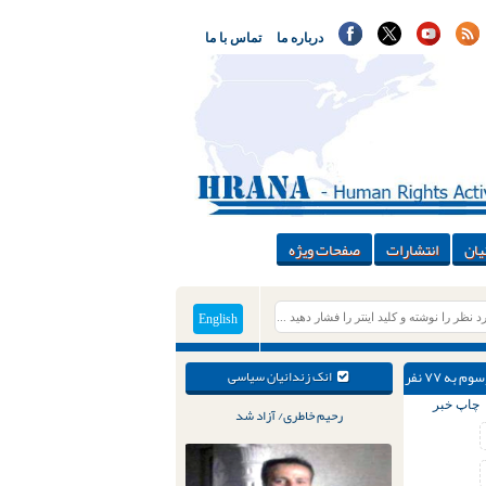
درباره ما
تماس با ما
یان
انتشارات
صفحات ویژه
English
ه ۷۷ نفر
انک زندانیان سیاسی
چاپ خبر
رحیم خاطری/ آزاد شد