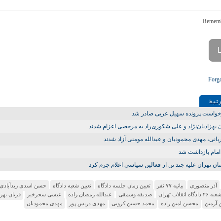
Forg
تـبط
خواست پرونده سهیل عربی صادر شد
‌ بهزادیان‌نژاد و علی شکوری‌‌راد به مرخصی اعزام شدند
ربانی، مهدی محمودیان و عبدالله مومنی آزاد شدند
امام بازداشت شد
ان تهران علیه چند تن از فعالین سیاسی اعلام جرم کرد
آذر منصوری
بیانیه ۷۷ نفر
تعیین زمان جلسه دادگاه
تعیین شعبه دادگاه
حسن اسدی زیدآبادی
به ۲۶ دادگاه انقلاب تهران
صدیقه وسمقی
عبدالله رمضان زاده
عیسی سحرخیز
قربان بهزا
آرمین
محسن امین زاده
محمد حسین کروبی
مهدی دریس پور
مهدی محمودیان