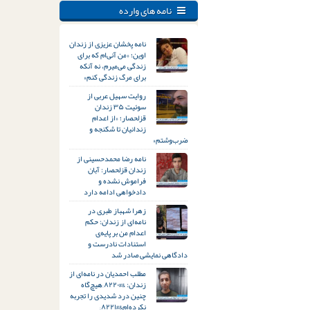
نامه های وارده
نامه پخشان عزیزی از زندان
اوین؛ «من آنی‌ام که برای
زندگی می‌میرم، نه آنکه
برای مرگ زندگی کنم»
روایت سهیل عربی از
سوئیت ۳۵ زندان
قزلحصار؛ «از اعدام
زندانیان تا شکنجه و
ضرب‌وشتم»
نامه رضا محمدحسینی از
زندان قزلحصار: آبان
فراموش نشده و
دادخواهی ادامه دارد
زهرا شهباز طبری در
نامه‌ای از زندان: حکم
اعدام من بر پایه‌ی
استنادات نادرست و
دادگاهی نمایشی صادر شد
مطلب احمدیان در نامه‌ای از
زندان: &#۸۲۲۰;هیچ‌گاه
چنین درد شدیدی را تجربه
نکرده‌ام&#۸۲۲۱;